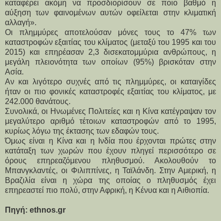
καταφέρει ακόμη να προσδιορίσουν σε ποιο βαθμό η
αύξηση των φαινομένων αυτών οφείλεται στην κλιματική
αλλαγή».
Οι πλημμύρες αποτελούσαν μόνες τους το 47% των
καταστροφών εξαιτίας του κλίματος (μεταξύ του 1995 και του
2015) και επηρέασαν 2,3 δισεκατομμύρια ανθρώπους, η
μεγάλη πλειονότητα των οποίων (95%) βρισκόταν στην
Ασία.
Αν και λιγότερο συχνές από τις πλημμύρες, οι καταιγίδες
ήταν οι πιο φονικές καταστροφές εξαιτίας του κλίματος, με
242.000 θανάτους.
Συνολικά, οι Ηνωμένες Πολιτείες και η Κίνα κατέγραψαν τον
μεγαλύτερο αριθμό τέτοιων καταστροφών από το 1995,
κυρίως λόγω της έκτασης των εδαφών τους.
Όμως είναι η Κίνα και η Ινδία που έρχονται πρώτες στην
κατάταξη των χωρών που έχουν πληγεί περισσότερο σε
όρους επηρεαζόμενου πληθυσμού. Ακολουθούν το
Μπανγκλαντές, οι Φιλιππίνες, η Ταϊλάνδη. Στην Αμερική, η
Βραζιλία είναι η χώρα της οποίας ο πληθυσμός έχει
επηρεαστεί πιο πολύ, στην Αφρική, η Κένυα και η Αιθιοπία.
Πηγή: ethnos.gr