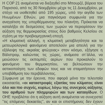
Η COP 21 αναμένεται να διεξαχθεί στο Μπουρζέ, βόρεια του
Παρισιού, από τις 30 Νοεμβρίου μέχρι τις 11 Δεκεμβρίου, με
στόχο να υιοθετηθεί από 195 χώρες, υπό την αιγίδα των
Ηνωμένων Εθνών, μια παγκόσμια συμφωνία για την
αναχαίτιση της υπερθέρμανσης του πλανήτη. Πρόκειται να
καταλήξει σε δεσμεύσεις των χωρών να περιορίσουν την
αύξηση της θερμοκρασίας στους δύο βαθμούς Κελσίου σε
σχέση με την προβιομηχανική εποχή.
«Η κλιματική αλλαγή, η κλιματική μεταβλητότητα και τα
μετεωρολογικά φαινόμενα αποτελούν μια απειλή για την
εξάλειψη της ακραίας φτώχειας» στον κόσμο, εξήγησε η
Βάλστρομ, καλώντας τις χώρες, ανάμεσα στ΄άλλα, να
μειώσουν τις εκπομπές αερίων που προκαλούν το
φαινόμενο του θερμοκηπίου, να βελτιώσουν την
αστικοποίηση των εδαφών τους και να σταματήσουν την
υποβάθμιση του περιβάλλοντος.
Σύμφωνα με την έρευνα, που αφορά μόνο την τελευταία
εικοσαετία, «
οι καταστροφές εξαιτίας του κλίματος είναι
όλο και πιο συχνές, κυρίως λόγω της συνεχούς αύξησης
του αριθμού των πλημμυρών και των καταιγίδων
. Ο
ΟΗΕ προβλέπει ότι η αύξηση αυτή αναμένεται να συνεχιστεί
"τις επόμενες δεκαετίες", αν και οι επιστήμονες δεν έχουν