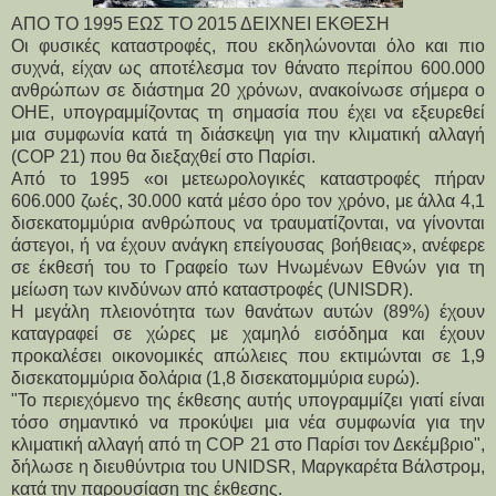
ΑΠΟ ΤΟ 1995 ΕΩΣ ΤΟ 2015 ΔΕΙΧΝΕΙ ΕΚΘΕΣΗ
Οι φυσικές καταστροφές, που εκδηλώνονται όλο και πιο
συχνά, είχαν ως αποτέλεσμα τον θάνατο περίπου 600.000
ανθρώπων σε διάστημα 20 χρόνων, ανακοίνωσε σήμερα ο
ΟΗΕ, υπογραμμίζοντας τη σημασία που έχει να εξευρεθεί
μια συμφωνία κατά τη διάσκεψη για την κλιματική αλλαγή
(COP 21) που θα διεξαχθεί στο Παρίσι.
Από το 1995 «οι μετεωρολογικές καταστροφές πήραν
606.000 ζωές, 30.000 κατά μέσο όρο τον χρόνο, με άλλα 4,1
δισεκατομμύρια ανθρώπους να τραυματίζονται, να γίνονται
άστεγοι, ή να έχουν ανάγκη επείγουσας βοήθειας», ανέφερε
σε έκθεσή του το Γραφείο των Ηνωμένων Εθνών για τη
μείωση των κινδύνων από καταστροφές (UNISDR).
Η μεγάλη πλειονότητα των θανάτων αυτών (89%) έχουν
καταγραφεί σε χώρες με χαμηλό εισόδημα και έχουν
προκαλέσει οικονομικές απώλειες που εκτιμώνται σε 1,9
δισεκατομμύρια δολάρια (1,8 δισεκατομμύρια ευρώ).
"Το περιεχόμενο της έκθεσης αυτής υπογραμμίζει γιατί είναι
τόσο σημαντικό να προκύψει μια νέα συμφωνία για την
κλιματική αλλαγή από τη COP 21 στο Παρίσι τον Δεκέμβριο",
δήλωσε η διευθύντρια του UNIDSR, Μαργκαρέτα Βάλστρομ,
κατά την παρουσίαση της έκθεσης.