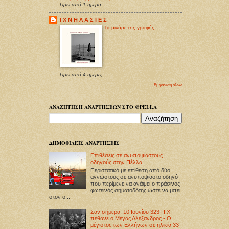
Πριν από 1 ημέρα
Ι Χ Ν Η Λ Α Σ Ι Ε Σ
Τα μινόρε της γραφής
Πριν από 4 ημέρες
Εμφάνιση όλων
ΑΝΑΖΗΤΗΣΗ ΑΝΑΡΤΗΣΕΩΝ ΣΤΟ @PELLA
ΔΗΜΟΦΙΛΕΙΣ ΑΝΑΡΤΗΣΕΙΣ
Επιθέσεις σε ανυποψίαστους
οδηγούς στην Πέλλα
Περιστατικό με επίθεση από δύο
αγνώστους σε ανυποψίαστο οδηγό
που περίμενε να ανάψει ο πράσινος
φωτεινός σηματοδότης ώστε να μπει
στον ο...
Σαν σήμερα, 10 Ιουνίου 323 Π.Χ.
πέθανε ο Μέγας Αλέξανδρος - Ο
μέγιστος των Ελλήνων σε ηλικία 33