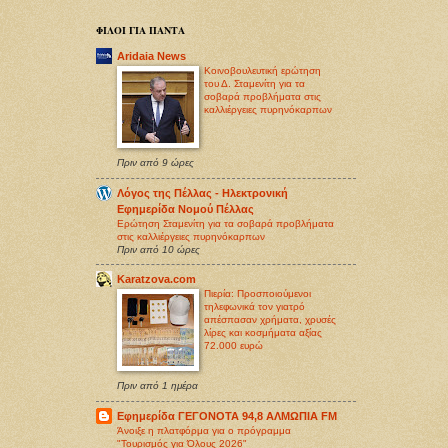
ΦΙΛΟΙ ΓΙΑ ΠΑΝΤΑ
Aridaia News
Κοινοβουλευτική ερώτηση
του Δ. Σταμενίτη για τα
σοβαρά προβλήματα στις
καλλιέργειες πυρηνόκαρπων
Πριν από 9 ώρες
Λόγος της Πέλλας - Ηλεκτρονική
Εφημερίδα Νομού Πέλλας
Ερώτηση Σταμενίτη για τα σοβαρά προβλήματα
στις καλλιέργειες πυρηνόκαρπων
Πριν από 10 ώρες
Karatzova.com
Πιερία: Προσποιούμενοι
τηλεφωνικά τον γιατρό
απέσπασαν χρήματα, χρυσές
λίρες και κοσμήματα αξίας
72.000 ευρώ
Πριν από 1 ημέρα
Εφημερίδα ΓΕΓΟΝΟΤΑ 94,8 ΑΛΜΩΠΙΑ FM
Άνοιξε η πλατφόρμα για ο πρόγραμμα
"Τουρισμός για Όλους 2026"