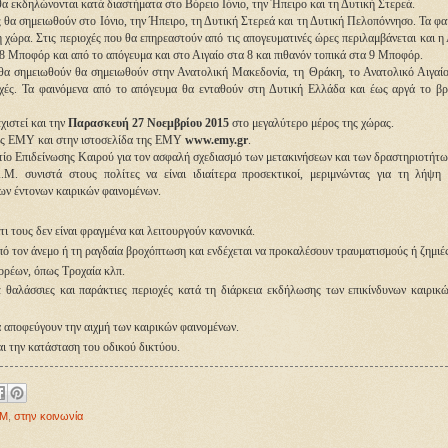
 θα εκδηλώνονται κατά διαστήματα στο Βόρειο Ιόνιο, την Ήπειρο και τη Δυτική Στερεά.
ες θα σημειωθούν στο Ιόνιο, την Ήπειρο, τη Δυτική Στερεά και τη Δυτική Πελοπόννησο. Τα φα
 χώρα. Στις περιοχές που θα επηρεαστούν από τις απογευματινές ώρες περιλαμβάνεται και η 
α 8 Μποφόρ και από το απόγευμα και στο Αιγαίο στα 8 και πιθανόν τοπικά στα 9 Μποφόρ.
ς θα σημειωθούν θα σημειωθούν στην Ανατολική Μακεδονία, τη Θράκη, το Ανατολικό Αιγαίο
οχές. Τα φαινόμενα από το απόγευμα θα ενταθούν στη Δυτική Ελλάδα και έως αργά το β
χιστεί και την
Παρασκευή 27 Νοεμβρίου 2015
στο μεγαλύτερο μέρος της χώρας.
της ΕΜΥ και στην ιστοσελίδα της ΕΜΥ
www.emy.gr
.
ίο Επιδείνωσης Καιρού για τον ασφαλή σχεδιασμό των μετακινήσεων και των δραστηριοτήτω
. συνιστά στους πολίτες να είναι ιδιαίτερα προσεκτικοί, μεριμνώντας για τη λήψη
ων έντονων καιρικών φαινομένων.
ι τους δεν είναι φραγμένα και λειτουργούν κανονικά.
ό τον άνεμο ή τη ραγδαία βροχόπτωση και ενδέχεται να προκαλέσουν τραυματισμούς ή ζημιές
ορέων, όπως Τροχαία κλπ.
 θαλάσσιες και παράκτιες περιοχές κατά τη διάρκεια εκδήλωσης των επικίνδυνων καιρικ
 αποφεύγουν την αιχμή των καιρικών φαινομένων.
αι την κατάσταση του οδικού δικτύου.
Μ
,
στην κοινωνία