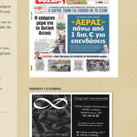
ινόμενα
Αττική.
 και τα
ράδυ θα
ν τους.
 μέτρων
.
INFINITY CLOTHING
ών