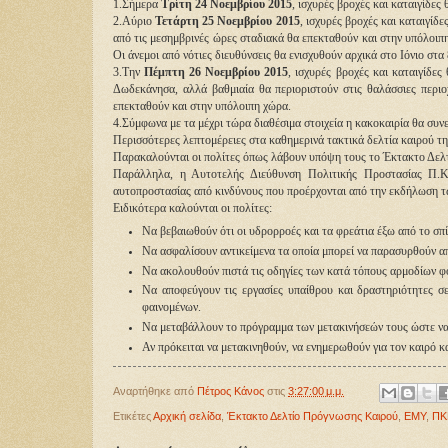
1.Σήμερα
Τρίτη 24 Νοεμβρίου 2015
, ισχυρές βροχές και καταιγίδες
2.Αύριο
Τετάρτη 25 Νοεμβρίου 2015
, ισχυρές βροχές και καταιγίδ
από τις μεσημβρινές ώρες σταδιακά θα επεκταθούν και στην υπόλοιπη
Οι άνεμοι από νότιες διευθύνσεις θα ενισχυθούν αρχικά στο Ιόνιο στ
3.Την
Πέμπτη 26 Νοεμβρίου 2015
, ισχυρές βροχές και καταιγίδε
Δωδεκάνησα, αλλά βαθμιαία θα περιοριστούν στις θαλάσσιες περι
επεκταθούν και στην υπόλοιπη χώρα.
4.Σύμφωνα με τα μέχρι τώρα διαθέσιμα στοιχεία η κακοκαιρία θα συνε
Περισσότερες λεπτομέρειες στα καθημερινά τακτικά δελτία καιρού 
Παρακαλούνται οι πολίτες όπως λάβουν υπόψη τους το Έκτακτο Δελτ
Παράλληλα, η Αυτοτελής Διεύθυνση Πολιτικής Προστασίας Π.Κ.Μ
αυτοπροστασίας από κινδύνους που προέρχονται από την εκδήλωση τ
Ειδικότερα καλούνται οι πολίτες:
Να βεβαιωθούν ότι οι υδρορροές και τα φρεάτια έξω από το σπίτ
Να ασφαλίσουν αντικείμενα τα οποία μπορεί να παρασυρθούν απ
Να ακολουθούν πιστά τις οδηγίες των κατά τόπους αρμοδίων φ
Να αποφεύγουν τις εργασίες υπαίθρου και δραστηριότητες σε
φαινομένων.
Να μεταβάλλουν το πρόγραμμα των μετακινήσεών τους ώστε να
Αν πρόκειται να μετακινηθούν, να ενημερωθούν για τον καιρό κ
Αναρτήθηκε από
Πέτρος Κάνος
στις
3:27:00 μ.μ.
Ετικέτες
Αρχική σελίδα
,
Έκτακτο Δελτίο Πρόγνωσης Καιρού
,
ΕΜΥ
,
ΠΚ