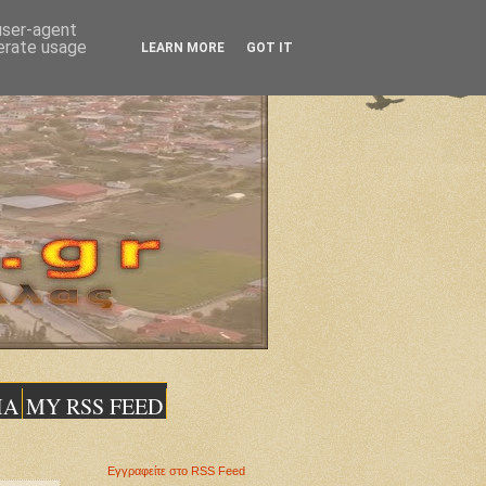
 user-agent
nerate usage
LEARN MORE
GOT IT
ΙΑ
MY RSS FEED
Εγγραφείτε στο RSS Feed