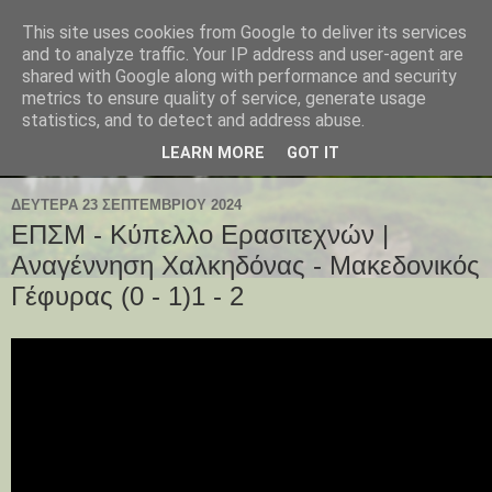
This site uses cookies from Google to deliver its services
and to analyze traffic. Your IP address and user-agent are
shared with Google along with performance and security
metrics to ensure quality of service, generate usage
statistics, and to detect and address abuse.
LEARN MORE
GOT IT
ΔΕΥΤΈΡΑ 23 ΣΕΠΤΕΜΒΡΊΟΥ 2024
ΕΠΣΜ - Κύπελλο Ερασιτεχνών |
Αναγέννηση Χαλκηδόνας - Μακεδονικός
Γέφυρας (0 - 1)1 - 2