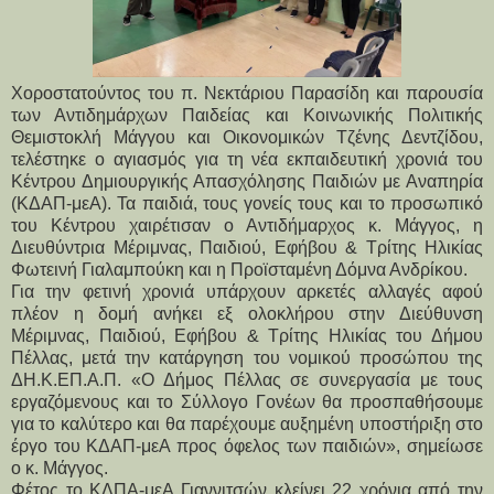
Χοροστατούντος του π. Νεκτάριου Παρασίδη και παρουσία
των Αντιδημάρχων Παιδείας και Κοινωνικής Πολιτικής
Θεμιστοκλή Μάγγου και Οικονομικών Τζένης Δεντζίδου,
τελέστηκε ο αγιασμός για τη νέα εκπαιδευτική χρονιά του
Κέντρου Δημιουργικής Απασχόλησης Παιδιών με Αναπηρία
(ΚΔΑΠ-μεΑ). Τα παιδιά, τους γονείς τους και το προσωπικό
του Κέντρου χαιρέτισαν ο Αντιδήμαρχος κ. Μάγγος, η
Διευθύντρια Μέριμνας, Παιδιού, Εφήβου & Τρίτης Ηλικίας
Φωτεινή Γιαλαμπούκη και η Προϊσταμένη Δόμνα Ανδρίκου.
Για την φετινή χρονιά υπάρχουν αρκετές αλλαγές αφού 
πλέον η δομή ανήκει εξ ολοκλήρου στην Διεύθυνση 
Μέριμνας, Παιδιού, Εφήβου & Τρίτης Ηλικίας του Δήμου 
Πέλλας, μετά την κατάργηση του νομικού προσώπου της 
ΔΗ.Κ.ΕΠ.Α.Π. «Ο Δήμος Πέλλας σε συνεργασία με τους 
εργαζόμενους και το Σύλλογο Γονέων θα προσπαθήσουμε 
για το καλύτερο και θα παρέχουμε αυξημένη υποστήριξη στο 
έργο του ΚΔΑΠ-μεΑ προς όφελος των παιδιών», σημείωσε 
ο κ. Μάγγος.
Φέτος το ΚΔΠΑ-μεΑ Γιαννιτσών κλείνει 22 χρόνια από την 