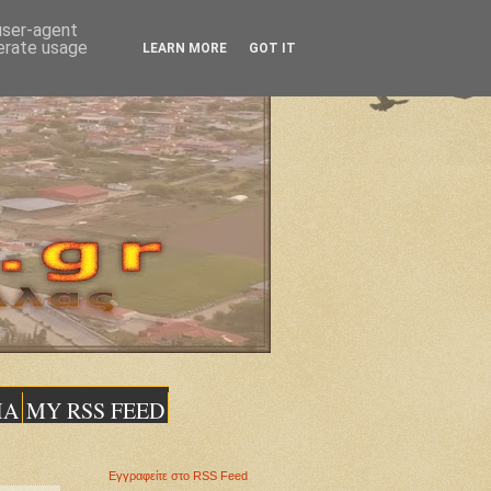
 user-agent
nerate usage
LEARN MORE
GOT IT
ΙΑ
MY RSS FEED
Εγγραφείτε στο RSS Feed