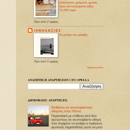
απέσπασαν χρήματα, χρυσές
λίρες και κοσμήματα αξίας
72.000 ευρώ
Πριν από 2 ημέρες
Ι Χ Ν Η Λ Α Σ Ι Ε Σ
Τα μινόρε της γραφής
Πριν από 5 ημέρες
Εμφάνιση όλων
ΑΝΑΖΗΤΗΣΗ ΑΝΑΡΤΗΣΕΩΝ ΣΤΟ @PELLA
ΔΗΜΟΦΙΛΕΙΣ ΑΝΑΡΤΗΣΕΙΣ
Επιθέσεις σε ανυποψίαστους
οδηγούς στην Πέλλα
Περιστατικό με επίθεση από δύο
αγνώστους σε ανυποψίαστο οδηγό
που περίμενε να ανάψει ο πράσινος
φωτεινός σηματοδότης ώστε να μπει