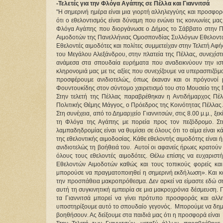
-Τελετές για την Φλόγα Αγάπης σε Πέλλα και Γιαννιτσά
"Η σημερινή ημέρα είναι μια γιορτή αλληλεγγύης και προσφορ
ότι ο εθελοντισμός είναι δύναμη που ενώνει τις κοινωνίες μ
Φλόγα Αγάπης που διοργάνωσε ο Δήμος το Σάββατο στην Πέλ
Αιμοδοτών της Πανελλήνιας Ομοσπονδίας Συλλόγων Εθελοντών
Εθελοντές αιμοδότες και πολίτες συμμετείχαν στην Τελετή Αφ
του Μεγάλου Αλεξάνδρου, στην πλατεία της Πέλλας, συνεχίστ
ανάμεσα στα σπουδαία ευρήματα που αναδεικνύουν την ιστο
κληρονομιά μας με τις αξίες που συνεχίζουμε να υπερασπιζόμ
προσφέρουμε ανιδιοτελώς, όπως έκαναν και οι πρόγονοί μ
Φουντουκίδης στον σύντομο χαιρετισμό του στο Μουσείο της 
Στην τελετή της Πέλλας παραβρέθηκαν η Αντιδήμαρχος Πέλ
Πολιτικής Θέμης Μάγγος, ο Πρόεδρος της Κοινότητας Πέλλας
Στη συνέχεια, από το Δημαρχείο Γιαννιτσών, στις 8.00 μ.μ., 
τη Φλόγα της Αγάπης με πορεία προς τον πεζόδρομο. Στ
λαμπαδηδρομίας είναι να θυμίσει σε όλους ότι το αίμα είναι κά
της εθελοντικής αιμοδοσίας. Κάθε εθελοντής αιμοδότης είναι
ανιδιοτελώς τη βοήθειά του.  Αυτοί οι αφανείς ήρωες κρατο
όλους τους εθελοντές αιμοδότες. Θέλω επίσης να ευχαρισ
Εθελοντών Αιμοδοτών καθώς και τους τοπικούς φορείς και
μπορούσε να πραγματοποιηθεί η σημερινή εκδήλωση». Και κατ
την προσπάθεια μακροπρόθεσμα. Δεν αρκεί να είμαστε εδώ σή
αυτή τη συγκινητική εμπειρία σε μια μακροχρόνια δέσμευση. 
τα Γιαννιτσά μπορεί να γίνει πρότυπο προσφοράς και αλλ
υποστηρίξουμε αυτό το σπουδαίο γεγονός.  Μπορούμε να δημι
βοηθήσουν. Ας δείξουμε στα παιδιά μας ότι η προσφορά είναι  