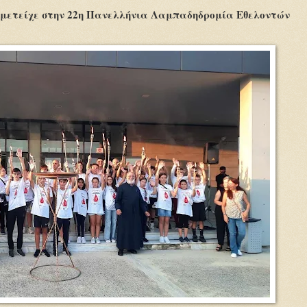
υμμετείχε στην 22η Πανελλήνια Λαμπαδηδρομία Εθελοντών