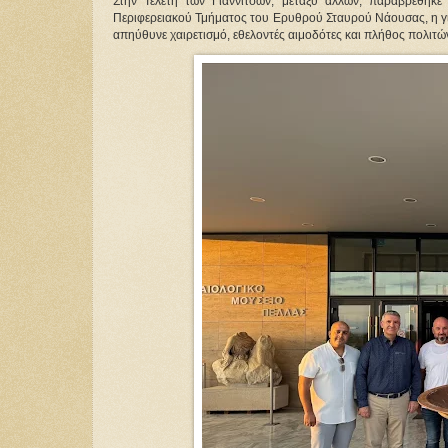
Στην Τελετή των Γιαννιτσών, μεταξύ άλλων, παραβρέθηκε
Περιφερειακού Τμήματος του Ερυθρού Σταυρού Νάουσας, η γι
απηύθυνε χαιρετισμό, εθελοντές αιμοδότες και πλήθος πολιτώ