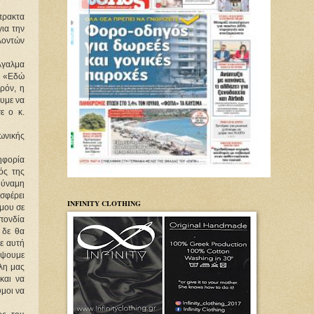
πρακτα 
ια την 
οντών 
Άγαλμα 
 «Εδώ 
όν, η 
υμε να 
 ο κ. 
νικής 
ηφορία 
ς της 
δύναμη 
σφέρει 
INFINITY CLOTHING
μου σε 
ονδία 
δε θα 
 αυτή 
έψουμε 
λη μας 
αι να 
οι να 