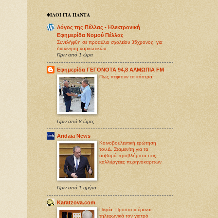
ΦΙΛΟΙ ΓΙΑ ΠΑΝΤΑ
Λόγος της Πέλλας - Ηλεκτρονική
Εφημερίδα Νομού Πέλλας
Συνελήφθη σε προαύλιο σχολείου 35χρονος, για
διακίνηση ναρκωτικών
Πριν από 1 ώρα
Εφημερίδα ΓΕΓΟΝΟΤΑ 94,8 ΑΛΜΩΠΙΑ FM
Πως πέφτουν τα κάστρα
Πριν από 8 ώρες
Aridaia News
Κοινοβουλευτική ερώτηση
του Δ. Σταμενίτη για τα
σοβαρά προβλήματα στις
καλλιέργειες πυρηνόκαρπων
Πριν από 1 ημέρα
Karatzova.com
Πιερία: Προσποιούμενοι
τηλεφωνικά τον γιατρό