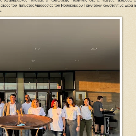
 ο Αντιδήμαρχος Παιδείας & Κοινωνικής Πολιτικής Θέμης Μάγγος, εκπρόσωπο
ατρός του Τμήματος Αιμοδοσίας του Νοσοκομείου Γιαννιτσών Κωνσταντίνα Ξέρα η 
ν.