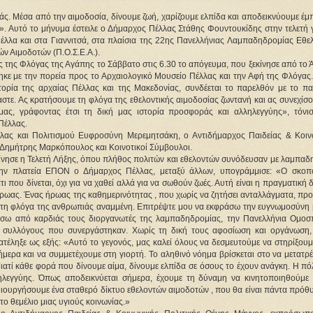
άς. Μέσα από την αιμοδοσία, δίνουμε ζωή, χαρίζουμε ελπίδα και αποδεικνύουμε έμ
ας». Αυτό το μήνυμα έστειλε ο Δήμαρχος Πέλλας Στάθης Φουντουκίδης στην τελετή γ
λα και στα Γιαννιτσά, στα πλαίσια της 22ης Πανελλήνιας Λαμπαδηδρομίας Εθελ
 Αιμοδοτών (Π.Ο.Σ.Ε.Α.).
ής της Φλόγας της Αγάπης το Σάββατο στις 6.30 το απόγευμα, που ξεκίνησε από το 
ηκε με την πορεία προς το Αρχαιολογικό Μουσείο Πέλλας και την Αφή της Φλόγας.
ρία της αρχαίας Πέλλας και της Μακεδονίας, συνδέεται το παρελθόν με το παρ
αστε. Ας κρατήσουμε τη φλόγα της εθελοντικής αιμοδοσίας ζωντανή και ας συνεχίσο
ας, γράφοντας έτσι τη δική μας ιστορία προσφοράς και αλληλεγγύης», τόνισε
Πέλλας. 
λας και Πολιτισμού Ευφροσύνη Μερεμητσάκη, ο Αντιδήμαρχος Παιδείας & Κοινω
 Δημήτρης Μαρκόπουλος και Κοινοτικοί Σύμβουλοι.
ξεκίνησε η Τελετή Λήξης, όπου πλήθος πολιτών και εθελοντών συνόδευσαν με λαμπαδ
ην πλατεία ΕΠΟΝ ο Δήμαρχος Πέλλας, μεταξύ άλλων, υπογράμμισε: «Ο σκοπό
τι που δίνεται, όχι για να χαθεί αλλά για να σωθούν ζωές. Αυτή είναι η πραγματική 
 ήρωας. Ένας ήρωας της καθημερινότητας , που χωρίς να ζητήσει ανταλλάγματα, προ
ύν τη φλόγα της ανθρωπιάς αναμμένη. Επιτρέψτε μου να εκφράσω την ευγνωμοσύνη 
τήσω από καρδιάς τους διοργανωτές της λαμπαδηδρομίας, την Πανελλήνια Ομοσπ
 συλλόγους που συνεργάστηκαν. Χωρίς τη δική τους αφοσίωση και οργάνωση, 
έληξε ως εξής: «Αυτό το γεγονός, μας καλεί όλους να δεσμευτούμε να στηρίξουμε
μερα και να συμμετέχουμε στη γιορτή. Το αληθινό νόημα βρίσκεται στο να μετατρ
Γιατί κάθε φορά που δίνουμε αίμα, δίνουμε ελπίδα σε όσους το έχουν ανάγκη. Η πό
ηλεγγύης. Όπως αποδεικνύεται σήμερα, έχουμε τη δύναμη να κινητοποιηθούμε κ
ουργήσουμε ένα σταθερό δίκτυο εθελοντών αιμοδοτών , που θα είναι πάντα πρόθυμ
το θεμέλιο μιας υγιούς κοινωνίας.»