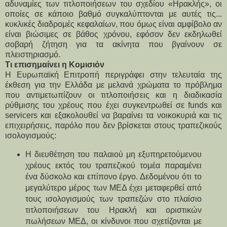
αδυναμίες των τιτλοποιήσεων του σχεδίου «Ηρακλής», οι 
οποίες σε κάποιο βαθμό συγκαλύπτονται με αυτές τις... 
κυκλικές διαδρομές κεφαλαίων, που όμως είναι αμφίβολο αν 
είναι βιώσιμες σε βάθος χρόνου, εφόσον δεν εκδηλωθεί 
σοβαρή ζήτηση για τα ακίνητα που βγαίνουν σε 
πλειστηριασμό.
Τι επισημαίνει η Κομισιόν
Η Ευρωπαϊκή Επιτροπή περιγράφει στην τελευταία της 
έκθεση για την Ελλάδα με μελανά χρώματα το πρόβλημα 
που αντιμετωπίζουν οι τιτλοποιήσεις και η διαδικασία 
ρύθμισης του χρέους που έχει συγκεντρωθεί σε funds και 
servicers και εξακολουθεί να βαραίνει τα νοικοκυριά και τις 
επιχειρήσεις, παρόλο που δεν βρίσκεται στους τραπεζικούς 
ισολογισμούς:
Η διευθέτηση του παλαιού μη εξυπηρετούμενου 
χρέους εκτός του τραπεζικού τομέα παραμένει 
ένα δύσκολο και επίπονο έργο. Δεδομένου ότι το 
μεγαλύτερο μέρος των ΜΕΔ έχει μεταφερθεί από 
τους ισολογισμούς των τραπεζών στο πλαίσιο 
τιτλοποιήσεων του Ηρακλή και οριστικών 
πωλήσεων ΜΕΔ, οι κίνδυνοι που σχετίζονται με 