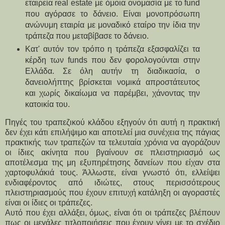
εταιρεία real estate με όμοια ονομασία με το fund 
που αγόρασε το δάνειο. Είναι μονοπρόσωπη 
ανώνυμη εταιρία με μοναδικό εταίρο την ίδια την 
τράπεζα που μεταβίβασε το δάνειο.
Κατ' αυτόν τον τρόπο η τράπεζα εξασφαλίζει τα 
κέρδη των funds που δεν φορολογούνται στην 
Ελλάδα. Σε όλη αυτήν τη διαδικασία, ο 
δανειολήπτης βρίσκεται νομικά απροστάτευτος 
και χωρίς δικαίωμα να παρέμβει, χάνοντας την 
κατοικία του.
Πηγές του τραπεζικού κλάδου εξηγούν ότι αυτή η πρακτική 
δεν έχει κάτι επιλήψιμο και αποτελεί μια συνέχεια της πάγιας 
πρακτικής των τραπεζών τα τελευταία χρόνια να αγοράζουν 
οι ίδιες ακίνητα που βγαίνουν σε πλειστηριασμό ως 
αποτέλεσμα της μη εξυπηρέτησης δανείων που είχαν στα 
χαρτοφυλάκιά τους. Άλλωστε, είναι γνωστό ότι, ελλείψει 
ενδιαφέροντος από ιδιώτες, στους περισσότερους 
πλειστηριασμούς που έχουν επιτυχή κατάληξη οι αγοραστές 
είναι οι ίδιες οι τράπεζες.
Αυτό που έχει αλλάξει, όμως, είναι ότι οι τράπεζες βλέπουν 
πως οι μεγάλες τιτλοποιήσεις που έχουν γίνει με το σχέδιο 