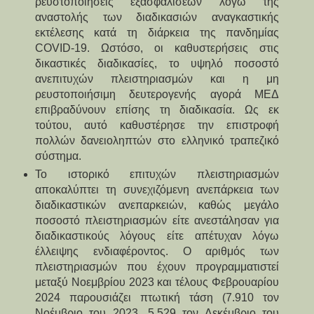
ρευστοποιήσεις εξασφαλίσεων λόγω της 
αναστολής των διαδικασιών αναγκαστικής 
εκτέλεσης κατά τη διάρκεια της πανδημίας 
COVID-19. Ωστόσο, οι καθυστερήσεις στις 
δικαστικές διαδικασίες, το υψηλό ποσοστό 
ανεπιτυχών πλειστηριασμών και η μη 
ρευστοποιήσιμη δευτερογενής αγορά ΜΕΔ 
επιβραδύνουν επίσης τη διαδικασία. Ως εκ 
τούτου, αυτό καθυστέρησε την επιστροφή 
πολλών δανειοληπτών στο ελληνικό τραπεζικό 
σύστημα.
Το ιστορικό επιτυχών πλειστηριασμών 
αποκαλύπτει τη συνεχιζόμενη ανεπάρκεια των 
διαδικαστικών ανεπαρκειών, καθώς μεγάλο 
ποσοστό πλειστηριασμών είτε ανεστάλησαν για 
διαδικαστικούς λόγους είτε απέτυχαν λόγω 
έλλειψης ενδιαφέροντος. Ο αριθμός των 
πλειστηριασμών που έχουν προγραμματιστεί 
μεταξύ Νοεμβρίου 2023 και τέλους Φεβρουαρίου 
2024 παρουσιάζει πτωτική τάση (7.910 τον 
Νοέμβριο του 2023, 5.529 τον Δεκέμβριο του 