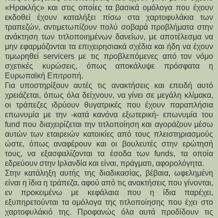
«Ηρακλής» και στις οποίες τα βασικά ομόλογα που έχουν 
εκδοθεί έχουν καταλήξει πίσω στα χαρτοφυλάκια των 
τραπεζών, αντιμετωπίζουν πολύ σοβαρά προβλήματα στην 
ανάκτηση των τιτλοποιημένων δανείων, με αποτέλεσμα να 
μην εφαρμόζονται τα επιχειρησιακά σχέδια και ήδη να έχουν 
τιμωρηθεί servicers με τις προβλεπόμενες από τον νόμο 
σχετικές κυρώσεις, όπως αποκάλυψε πρόσφατα η 
Ευρωπαϊκή Επιτροπή.
Για υποστηρίξουν αυτές τις ανακτήσεις και επειδή αυτό 
χρειάζεται, όπως όλα δείχνουν, να γίνει σε μεγάλη κλίμακα, 
οι τράπεζες ιδρύουν θυγατρικές που έχουν παραπλήσια 
επωνυμία με την -κατά κανόνα εξωτερική- επωνυμία του 
fund που διαχειρίζεται την τιτλοποίηση και αγοράζουν μέσω 
αυτών των εταιρειών κατοικίες από τους πλειστηριασμούς 
ώστε, όπως αναφέρουν και οι βουλευτές στην ερώτησή 
τους, να εξασφαλίζονται τα έσοδα των funds, τα οποία 
εδρεύουν στην Ιρλανδία και είναι, πράγματι, αφορολόγητα.
Στην κατάληξη αυτής της διαδικασίας, βέβαια, ωφελημένη 
είναι η ίδια η τράπεζα, αφού από τις ανακτήσεις που γίνονται, 
εν προκειμένω με κεφάλαια που η ίδια παρέχει, 
εξυπηρετούνται τα ομόλογα της τιτλοποίησης που έχει στο 
χαρτοφυλάκιό της. Προφανώς όλα αυτά προδίδουν τις 