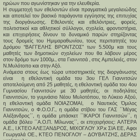
ηρώων που αγωνίστηκαν για την ελευθερία.
Η συμμετοχή των εθελοντών είναι πραγματικά μεγαλειώδης 
και αποτελεί τον βασικό παράγοντα εγγύησης της επιτυχίας 
της διοργάνωσης. Εθελοντές και εθελόντριες, φορείς, 
πολιτιστικοί και αθλητικοί σύλλογοι, σχολεία, φροντιστήρια, 
και επιχειρήσεις δίνουν το δυναμικό παρών στηρίζοντας 
τους δρομείς του Ημιμαραθωνίου, τους περιπατητές του 
Δρόμου “ΒΑΓΓΕΛΗΣ ΒΡΟΝΤΖΟΣ” των 5.500μ και τους 
μαθητές των δημοτικών σχολείων που θα λάβουν μέρος 
στον δρόμο των 1000μ., στα Γιαννιτσά , στις Αμπελειές, στον 
Ν.Μυλότοπο και στην Αξό.
Ανάμεσα στους έως τώρα υποστηρικτές της διοργάνωσης 
είναι  η εθελοντική ομάδα του 3ου ΓΕΛ Γιαννιτσών 
αποτελούμενη από 25 μαθητές, η εθελοντική ομάδα του 4ου 
Γυμνασίου Γιαννιτσών με 30 μαθητές, οι ποδηλάτες 
Γιαννιτσών, το γυμνάσιο Νέου Μυλοτόπου, το Λύκειο Αξού, 
η εθελοντική ομάδα ΝΟΙΑΖΟΜΑΙ,  ο Ναυτικός Όμιλος 
Γιαννιτσών, ο Φ.Ο.Ο.Γ., η ομάδα στίβου του ΓΑΣ ΄΄Μέγας  
Αλέξανδρος΄΄, η ομάδα μπάσκετ ΄΄ΙΚΑΡΟΙ Γιαννιτσών΄΄, η 
ομάδα βόλευ ΄΄Α.Ο.Π. Μίλωνας΄΄, οι επιχειρήσεις: ΑΛΤΕΡΑ 
Α.Ε., Ι.ΚΤΕΟ ΑΛΕΞΑΝΔΡΟΣ, ΜΙΧΟΓΛΟΥ ΧΡ.κ ΣΙΑ ΕΕ, Αφοι 
Γεωργαλά ΟΕ., ΚΤΕΟ ΠΕΝΟΓΛΟΥ – ΔΟΥΒΑΤΖΗΣ, ΔΕΡΑΣ 