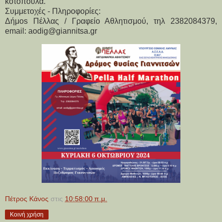
κοτόπουλα.
Συμμετοχές - Πληροφορίες:
Δήμοs Πέλλας / Γραφείο Αθλητισμού, τηλ 2382084379, 
email: aodig@giannitsa.gr 
Πέτρος Κάνος
στις
10:58:00 π.μ.
Κοινή χρήση