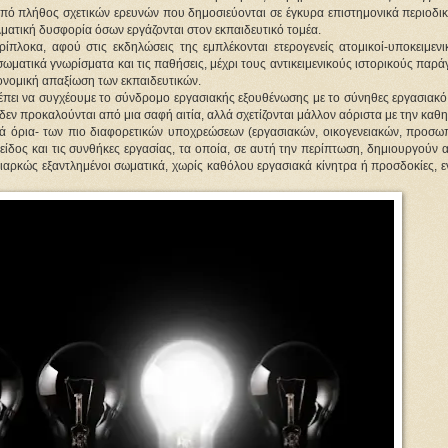
πό πλήθος σχετικών ερευνών που δημοσιεύονται σε έγκυρα επιστημονικά περιοδικά
ματική δυσφορία όσων εργάζονται στον εκπαιδευτικό τομέα.
ίπλοκα, αφού στις εκδηλώσεις της εμπλέκονται ετερογενείς ατομικοί-υποκειμενικ
ωματικά γνωρίσματα και τις παθήσεις, μέχρι τους αντικειμενικούς ιστορικούς παράγ
κονομική απαξίωση των εκπαιδευτικών.
 πρέπει να συγχέουμε το σύνδρομο εργασιακής εξουθένωσης με το σύνηθες εργασιακό
εν προκαλούνται από μια σαφή αιτία, αλλά σχετίζονται μάλλον αόριστα με την καθη
ά όρια- των πιο διαφορετικών υποχρεώσεων (εργασιακών, οικογενειακών, προσωπι
 είδος και τις συνθήκες εργασίας, τα οποία, σε αυτή την περίπτωση, δημιουργούν α
ιαρκώς εξαντλημένοι σωματικά, χωρίς καθόλου εργασιακά κίνητρα ή προσδοκίες, ε