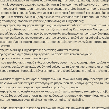
χολείου εμφανίζουν τα τυπικά συμπτώματα της πλήρους εξάντλησης λόγω υπερβο
ις εξουθενωτικές σχολικές πρακτικές, τότε η διάγνωση των ειδικών είναι ότι πρόκειτ
η παθολογική κατάσταση πλήρους ψυχοσωματικής εξουθένωσης, που οφείλεται
όσους ή όσες συμμετέχουν ενεργά σε μια υπερβολικά απαιτητική και ψυχοφθόρο σχ
ομο; Τι συνέπειες έχει η αύξηση διεθνώς του «εκπαιδευτικού Burnout» και πότε 
ς απαιτήσεις μπορούν να γίνουν εξουθενωτικές και ψυχοφθόρες;
αναγνώρισε, πρώτη φορά επίσημα, ως μια ιατρικά παθολογική κατάσταση το «σύν
ικής εξουθένωσης, το οποίο και ενέταξε στον Διεθνή Κατάλογο των Νοσημάτων (
 της πλήρους εξάντλησης των ψυχοσωματικών αποθεμάτων και νοητικών δυνάμεων
και του υψηλού ψυχοσωματικού στρες που γεννούν οι απάνθρωποι ρυθμοί εργασία
ίδαμε ποια είναι τα τυπικά συμπτώματα που επιτρέπουν την αναγνώριση αυτής της 
λώνεται:
ης και έλλειψης ψυχοσωματικής ενέργειας κατά την εργασία.
ας για ό,τι σχετίζεται με την εργασία. Τα οποία, από κοινού οδηγούν:
τόμων εμφανίζουν αυτό το σύνδρομο.
που εργάζονται, επί σειρά ετών, σε συνθήκες αφόρητης εργασιακής πίεσης, αλλά κα
ή χρονιά, οφείλουν να ακολουθούν, ασθμαίνοντες, τα όλο και πιο απαιτητικά εκπαιδ
δρομο έντονης δυσφορίας λόγω εκπαιδευτικής εξουθένωσης, η οποία επιτείνεται α
χωνεύσεις τμημάτων και άρα η αύξηση των μαθητών ανά τάξη στην πρωτοβάθμια κ
θολογικό και παιδαγωγικά καταστροφικό μέτρο, που επιβλήθηκε φέτος από το υπου
κές συνθήκες στις περισσότερες σχολικές μονάδες της χώρας.
στροφής και το υψηλό κοινωνικό κόστος από τέτοιες πολιτικές εσκεμμένης υποβάθ
 να λάβουμε σοβαρά υπόψη τις πιο πρόσφατες επιστημονικές κατακτήσεις σχετικά 
ς, που καταγράφονται (διεθνώς) σε κάθε εκπαιδευτική βαθμίδα.
 τόσο των εκπαιδευτικών όσο και των μαθητών, τεκμηριώνεται από τις καταγγελίε