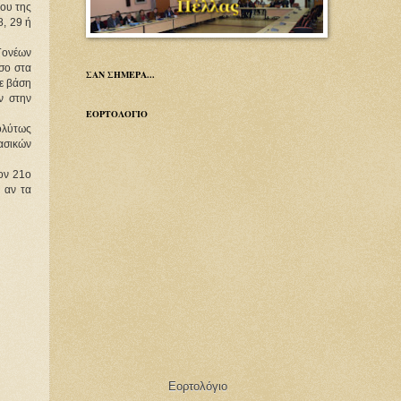
ου της 
, 29 ή 
ονέων 
ο στα 
ΣΑΝ ΣΗΜΕΡΑ...
ε βάση 
 στην 
ΕΟΡΤΟΛΟΓΙΟ
λύτως 
σικών 
ον 21ο 
αν τα 
Εορτολόγιο