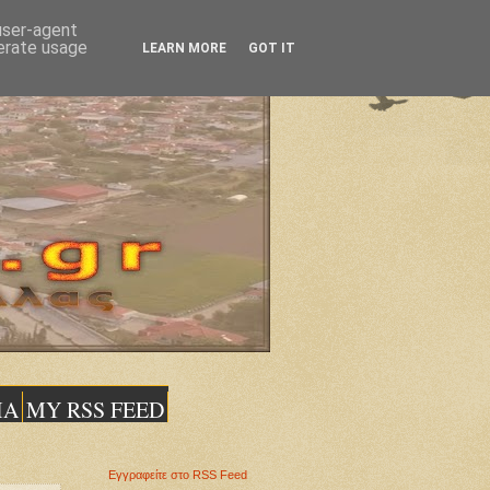
 user-agent
nerate usage
LEARN MORE
GOT IT
ΙΑ
MY RSS FEED
Εγγραφείτε στο RSS Feed