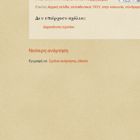
Ετικέτες
Αρχική σελίδα
,
εκπαιδευτικοί
,
ΠΟΥ
,
στην κοινωνία
,
σύνδρομο
Δεν υπάρχουν σχόλια:
Δημοσίευση σχολίου
Νεότερη ανάρτηση
Εγγραφή σε:
Σχόλια ανάρτησης (Atom)