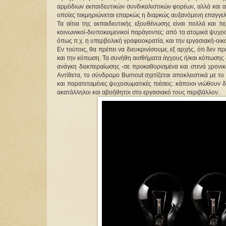
αρμόδιων εκπαιδευτικών συνδικαλιστικών φορέων, αλλά και α
οποίες τεκμηριώνεται επαρκώς η διαρκώς αυξανόμενη επαγγελ
Τα αίτια της εκπαιδευτικής εξουθένωσης είναι πολλά και περ
κοινωνικοί-διυποκειμενικοί παράγοντες: από τα ατομικά ψυχοσ
όπως π.χ. η υπερβολική γραφειοκρατία, και την εργασιακή-οι
Εν τούτοις, θα πρέπει να διευκρινίσουμε, εξ αρχής, ότι δεν
και την κόπωση. Τα συνήθη αισθήματα άγχους ή/και κόπωσης δ
ανάγκη διεκπεραίωσης -σε προκαθορισμένα και στενά χρονικ
Αντίθετα, το σύνδρομο Burnout σχετίζεται αποκλειστικά με το
και παρατεταμένες ψυχοσωματικές πιέσεις: κάποιοι νιώθουν δ
ακατάλληλοι και αβοήθητοι στο εργασιακό τους περιβάλλον.