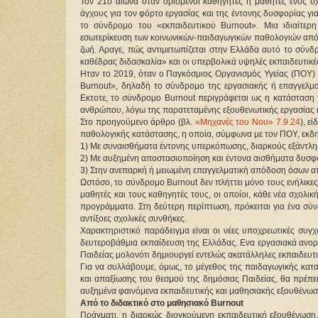
Τον 21ο αιώνα όταν ορισμένοι καθηγητές ή μαθητές ενός σ
άγχους για τον φόρτο εργασίας και της έντονης δυσφορίας για τ
το σύνδρομο του «εκπαιδευτικού Burnout». Μια ιδιαίτερ
εσωτερίκευση των κοινωνικών-παιδαγωγικών παθολογιών από 
ζωή. Αραγε, πώς αντιμετωπίζεται στην Ελλάδα αυτό το σύνδρ
καθέδρας διδασκαλία» και οι υπερβολικά υψηλές εκπαιδευτικέ
Ηταν το 2019, όταν ο Παγκόσμιος Οργανισμός Υγείας (ΠΟΥ) 
Burnout», δηλαδή το σύνδρομο της εργασιακής ή επαγγελματ
Εκτοτε, το σύνδρομο Burnout περιγράφεται ως η κατάσταση
ανθρώπου, λόγω της παρατεταμένης εξουθενωτικής εργασίας 
Στο προηγούμενο άρθρο (βλ. 
«Μηχανές του Νου» 7.9.24
), ε
παθολογικής κατάστασης, η οποία, σύμφωνα με τον ΠΟΥ, εκδη
1) Με συναισθήματα έντονης υπερκόπωσης, διαρκούς εξάντλησ
2) Με αυξημένη αποστασιοποίηση και έντονα αισθήματα δυσφορί
3) Στην ανεπαρκή ή μειωμένη επαγγελματική απόδοση όσων α
Ωστόσο, το σύνδρομο Burnout δεν πλήττει μόνο τους ενήλικες 
μαθητές και τους καθηγητές τους, οι οποίοι, κάθε νέα σχολικ
προγράμματα. Στη δεύτερη περίπτωση, πρόκειται για ένα σύν
αντίξοες σχολικές συνθήκες.
Χαρακτηριστικό παράδειγμα είναι οι νέες υποχρεωτικές συγ
δευτεροβάθμια εκπαίδευση της Ελλάδας. Ενα εργασιακά ανορ
Παιδείας μολονότι δημιουργεί εντελώς ακατάλληλες εκπαιδευτι
Για να συλλάβουμε, όμως, το μέγεθος της παιδαγωγικής κατα
και απαξίωσης του θεσμού της δημόσιας Παιδείας, θα πρέπει
αυξημένα φαινόμενα εκπαιδευτικής και μαθησιακής εξουθένωση
Από το διδακτικό στο μαθησιακό Burnout
Πράγματι, η διαρκώς διογκούμενη εκπαιδευτική εξουθένωση,