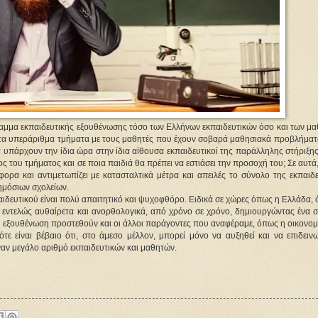
αμμα εκπαιδευτικής εξουθένωσης τόσο των Ελλήνων εκπαιδευτικών όσο και των μαθ
υτά τα υπεράριθμα τμήματα με τους μαθητές που έχουν σοβαρά μαθησιακά προβλήματ
υπάρχουν την ίδια ώρα στην ίδια αίθουσα εκπαιδευτικοί της παράλληλης στήριξης;
 του τμήματος και σε ποια παιδιά θα πρέπει να εστιάσει την προσοχή του; Σε αυτά, 
ρα και αντιμετωπίζει με κατασταλτικά μέτρα και απειλές το σύνολο της εκπαιδευ
δημόσιων σχολείων.
αιδευτικού είναι πολύ απαιτητικό και ψυχοφθόρο. Ειδικά σε χώρες όπως η Ελλάδα, 
ι εντελώς αυθαίρετα και ανορθολογικά, από χρόνο σε χρόνο, δημιουργώντας ένα σ
ή εξουθένωση προστεθούν και οι άλλοι παράγοντες που αναφέραμε, όπως η οικονομι
τε είναι βέβαιο ότι, στο άμεσο μέλλον, μπορεί μόνο να αυξηθεί και να επιδεινω
αν μεγάλο αριθμό εκπαιδευτικών και μαθητών.