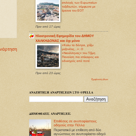
επιλογές των Ευρωπαίων
ταξιδιωτών, σύμφωνα με
έρευνα του ΕΟΤ
Πριν από 17 ώρες
Ηλεκτρονική Εφημερίδα του ΔΗΜΟΥ
ΧΑΛΚΗΔΟΝΑΣ και όχι μόνο
«Καίω τα δέντρα, χτίζω
Ανάρτηση
μεζονέτες...»: Ο
«Νεοέλληνας» του Τζίμη
Πανούση πιο επίκαιρος και
οδυνηρός από ποτέ
Πριν από 23 ώρες
Εμφάνιση όλων
ΑΝΑΖΗΤΗΣΗ ΑΝΑΡΤΗΣΕΩΝ ΣΤΟ @PELLA
ΔΗΜΟΦΙΛΕΙΣ ΑΝΑΡΤΗΣΕΙΣ
Επιθέσεις σε ανυποψίαστους
οδηγούς στην Πέλλα
Περιστατικό με επίθεση από δύο
αγνώστους σε ανυποψίαστο οδηγό