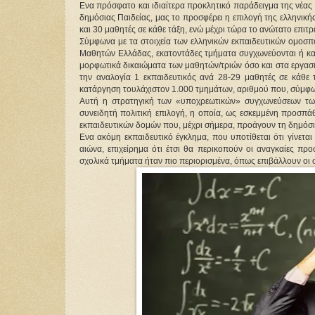
Ενα πρόσφατο και ιδιαίτερα προκλητικό παράδειγμα της νέας
δημόσιας Παιδείας, μας το προσφέρει η επιλογή της ελληνική
και 30 μαθητές σε κάθε τάξη, ενώ μέχρι τώρα το ανώτατο επιτρ
Σύμφωνα με τα στοιχεία των ελληνικών εκπαιδευτικών ομο
Μαθητών Ελλάδας, εκατοντάδες τμήματα συγχωνεύονται ή κατ
μορφωτικά δικαιώματα των μαθητών/τριών όσο και στα εργασι
την αναλογία 1 εκπαιδευτικός ανά 28-29 μαθητές σε κάθε 
κατάργηση τουλάχιστον 1.000 τμημάτων, αριθμού που, σύμφωνα
Αυτή η στρατηγική των «υποχρεωτικών» συγχωνεύσεων των
συνειδητή πολιτική επιλογή, η οποία, ως εσκεμμένη προσπά
εκπαιδευτικών δομών που, μέχρι σήμερα, προάγουν τη δημόσι
Ενα ακόμη εκπαιδευτικό έγκλημα, που υποτίθεται ότι γίνεται
αιώνα, επιχείρημα ότι έτσι θα περικοπούν οι αναγκαίες πρ
σχολικά τμήματα ήταν πιο περιορισμένα, όπως επιβάλλουν οι 