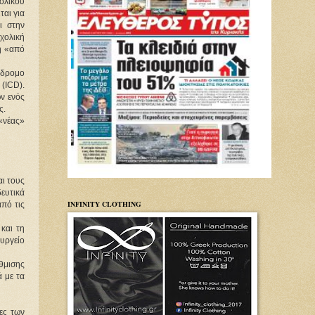
λικού 
αι για 
 στην 
ολική 
η «από 
δρομο 
ICD). 
 ενός 
ς.
«νέας» 
ι τους 
ευτικά 
INFINITY CLOTHING
πό τις 
αι τη 
ργείο 
μισης 
με τα 
ς των 