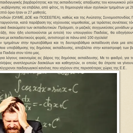
 παιδαγωγικής βαρβαρότητας και της εκπαιδευτικής απαξίωσης του κοινωνικού ρόλ
ς κυβέρνησης να επιβάλει, από φέτος, τη δημιουργία νέων σχολικών τμημάτων με 28
επτό όριο ήταν οι 27 μαθητές.
σπονδιών (ΟΛΜΕ, ΔΟΕ και ΠΟΣΕΕΠΕΑ), καθώς και της Ανώτατης Συνομοσπονδίας Γ
αργούνται, κατά παράβαση της ισχύουσας νομοθεσίας, με τεράστιες συνέπειες τόσ
ακά δικαιώματα των εκπαιδευτικών. Πράγματι, οι μαζικές συγχωνεύσεις μονάδων μ
τάξη, που ήδη υλοποιούνται με εντολή του υπουργείου Παιδείας, θα οδηγήσουν
 με εκπαιδευτικούς φορείς, αντιστοιχεί σε πάνω από 100 σχολεία!
 τμημάτων στην πρωτοβάθμια και τη δευτεροβάθμια εκπαίδευση είναι μια απο
θεια υποβάθμισης της δημόσιας εκπαίδευσης, αποβλέπει στην καταστροφή των βα
α Παιδεία στον τόπο μας.
 για λόγους οικονομίας εις βάρος της δημόσιας εκπαίδευσης. Με το φαιδρό, για τ
οσλήψεις αναπληρωτών δασκάλων και καθηγητών, οι οποίες θα έπρεπε να γίνουν 
σύγχρονοι παιδαγωγικοί κανόνες που ισχύουν στις περισσότερες χώρες της Ε.Ε..