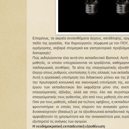
Επομένως, τα ακραία συναισθήματα άγχους, κατάθλιψης, οργ
πεδίο της εργασίας. Και δημιουργούν, σύμφωνα με τον ΠΟΥ
εγρήγορσης, σοβαρά στομαχικά και γαστρεντερικά προβλήματα
διαταραχές!
Πώς εκδηλώνονται όλα αυτά στο εκπαιδευτικό Burnout; Αυτή
μαθητές, οι οποίοι υποχρεώνονται να εργάζονται, καθημεριν
παιδαγωγικές συνθήκες. Τα αίτια της επαγγελματικής εξουθέ
έλεγχο στους ρυθμούς υλοποίησης ή στις αλλαγές των εκπαιδ
Αυτή η εργασιακή υποτίμηση του διδακτικού ρόλου και της 
την πρωτοφανή κοινωνική και οικονομική υποτίμηση της, κα
έργου των εκπαιδευτικών δεν εκφράζεται μόνο στις ανε
επαγγελματικής εξέλιξης, αλλά και στην, όλο και συχνότ
επαγγελματικής τους αυθεντίας, είτε από τους μαθητές είτε απ
Οσο για τους μαθητές, ειδικά για τις/τους εφήβους, η εκπαιδε
φροντιστήρια- οι οποίες τους στερούν τον αναγκαίο χρόνο
δυσανασχετούν (δικαίως!) με τα εξουθενωτικά εκπαιδευτικά
αμφισβητούν τη χρησιμότητα και την αναγκαιότητα μιας ευρύτ
εξυπηρετεί τις ανάγκες των αγορών.
H νεοδημοκρατική εκπαιδευτική εξουθένωση