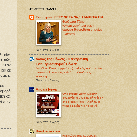
ΦΙΛΟΙ ΓΙΑ ΠΑΝΤΑ
Εφημερίδα ΓΕΓΟΝΟΤΑ 94,8 ΑΛΜΩΠΙΑ FM
Θεοδώρα Τζάκρη:
«Ανεμογεννήτρια χωρίς
υπόγεια διασύνδεση σημαίνει
πυρκαγιά-
Πριν από 4 ώρες
ητών. 
Λόγος της Πέλλας - Ηλεκτρονική
α, πώς 
Εφημερίδα Νομού Πέλλας
 Κι αν 
Λονδίνο: Κατά συρροή σεξoυαλικός εγκληματίας,
και σε 
σκότωσε 2 γυναίκες ενώ ήταν ελεύθερος με
τικής 
εγγύηση
Πριν από 5 ώρες
όπου η 
Aridaia News
οβαρό 
Όλα έτοιμα για τη μεγάλη
κή και 
συναυλία του Θοδωρή Φέρρη
θεί το 
στο Pozar Park – Χρήσιμες
πληροφορίες για το κοινό
Πριν από 6 ώρες
Karatzova.com
Η Ελλάδα στις κορυφαίες