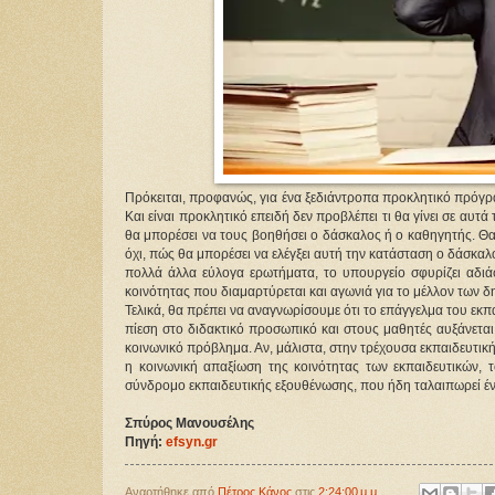
Πρόκειται, προφανώς, για ένα ξεδιάντροπα προκλητικό πρόγρ
Και είναι προκλητικό επειδή δεν προβλέπει τι θα γίνει σε α
θα μπορέσει να τους βοηθήσει ο δάσκαλος ή ο καθηγητής. Θα 
όχι, πώς θα μπορέσει να ελέγξει αυτή την κατάσταση ο δάσκαλος
πολλά άλλα εύλογα ερωτήματα, το υπουργείο σφυρίζει αδιάφο
κοινότητας που διαμαρτύρεται και αγωνιά για το μέλλον των 
Τελικά, θα πρέπει να αναγνωρίσουμε ότι το επάγγελμα του εκπ
πίεση στο διδακτικό προσωπικό και στους μαθητές αυξάνετα
κοινωνικό πρόβλημα. Αν, μάλιστα, στην τρέχουσα εκπαιδευτικ
η κοινωνική απαξίωση της κοινότητας των εκπαιδευτικών, τό
σύνδρομο εκπαιδευτικής εξουθένωσης, που ήδη ταλαιπωρεί έν
Σπύρος Μανουσέλης
Πηγή: 
efsyn.gr
Αναρτήθηκε από
Πέτρος Κάνος
στις
2:24:00 μ.μ.