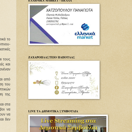
ΕΛΛΗΝΙΚΑ MARKET - ΠΕΛΛΑ
κά το 
ύπνου-
ατικές 
ΖΑΧΑΡΟΠΛΑΣΤΕΙΟ ΠΑΠΟΥΛΑΣ
 τους 
ές και 
ανέναν 
ι από 
η του 
τικών 
η της 
αι στα 
οι να 
LIVE ΤΑ ΔΗΜΟΤΙΚΑ ΣΥΜΒΟΥΛΙΑ
υν να 
αι δεν 