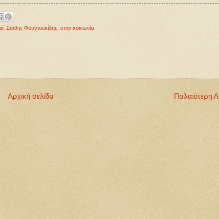
ιά
,
Στάθης Φουντουκίδης
,
στην κοινωνία
Αρχική σελίδα
Παλαιότερη 