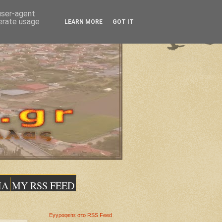
 user-agent
nerate usage
LEARN MORE
GOT IT
ΙΑ
MY RSS FEED
Εγγραφείτε στο RSS Feed