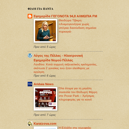
ΦΙΛΟΙ ΓΙΑ ΠΑΝΤΑ
Εφημερίδα ΓΕΓΟΝΟΤΑ 94,8 ΑΛΜΩΠΙΑ FM
Θεοδώρα Τζάκρη:
«Ανεμογεννήτρια χωρίς
υπόγεια διασύνδεση σημαίνει
πυρκαγιά-
Πριν από 5 ώρες
Λόγος της Πέλλας - Ηλεκτρονική
Εφημερίδα Νομού Πέλλας
Λονδίνο: Κατά συρροή σεξoυαλικός εγκληματίας,
σκότωσε 2 γυναίκες ενώ ήταν ελεύθερος με
εγγύηση
Πριν από 6 ώρες
Aridaia News
Όλα έτοιμα για τη μεγάλη
συναυλία του Θοδωρή Φέρρη
στο Pozar Park – Χρήσιμες
πληροφορίες για το κοινό
Πριν από 7 ώρες
Karatzova.com
Η Ελλάδα στις κορυφαίες