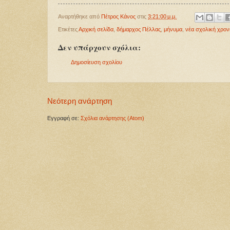
Αναρτήθηκε από
Πέτρος Κάνος
στις
3:21:00 μ.μ.
Ετικέτες
Αρχική σελίδα
,
δήμαρχος Πέλλας
,
μήνυμα
,
νέα σχολική χρον
Δεν υπάρχουν σχόλια:
Δημοσίευση σχολίου
Νεότερη ανάρτηση
Εγγραφή σε:
Σχόλια ανάρτησης (Atom)