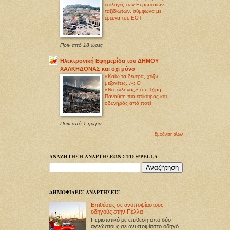
επιλογές των Ευρωπαίων
ταξιδιωτών, σύμφωνα με
έρευνα του ΕΟΤ
Πριν από 18 ώρες
Ηλεκτρονική Εφημερίδα του ΔΗΜΟΥ
ΧΑΛΚΗΔΟΝΑΣ και όχι μόνο
«Καίω τα δέντρα, χτίζω
μεζονέτες...»: Ο
«Νεοέλληνας» του Τζίμη
Πανούση πιο επίκαιρος και
οδυνηρός από ποτέ
Πριν από 1 ημέρα
Εμφάνιση όλων
ΑΝΑΖΗΤΗΣΗ ΑΝΑΡΤΗΣΕΩΝ ΣΤΟ @PELLA
ΔΗΜΟΦΙΛΕΙΣ ΑΝΑΡΤΗΣΕΙΣ
Επιθέσεις σε ανυποψίαστους
οδηγούς στην Πέλλα
Περιστατικό με επίθεση από δύο
αγνώστους σε ανυποψίαστο οδηγό