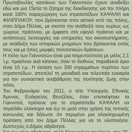
Πρωτοβουλίες κατοίκων των Γιαννιτσών έχουν αναδείξει 
εδώ και μια 15ετία το ζήτημα της διεκδίκησης για την πλήρη 
κατά 100% παραχώρηση των στρατοπέδων ΚΑΨΑΛΗ και 
ΦΙΛΙΠΠΑΚΟΥ, που βρίσκονται στον αστικό ιστό της πόλης, 
στον Δήμο Πέλλας, με σκοπό την ανάδειξή τους κυρίως ως 
χώρους πράσινου, με έμφαση στο υψηλό πράσινο και με 
αντίστοιχες λειτουργίες και υπηρεσίες του οικοσυστήματος, 
με ανάδειξη των ιστορικών μνημείων που βρίσκονται εντός 
τους και με ήπιες μορφές πολιτιστικών δράσεων.
Η πόλη των Γιαννιτσών είναι μια τσιμεντούπολη με μόλις 2,1 
τ.μ. πρασίνου ανά κάτοικο, όταν το διεθνώς παραδεκτό όριο 
είναι 10 τ.μ.. Η έκταση των 300 στρεμμάτων περίπου των 
στρατοπέδων, αποτελεί τη μοναδική και τελευταία ευκαιρία 
για την ουσιαστική αναβάθμιση της ποιότητας ζωής στην 
πόλη.
Τον Φεβρουάριο του 2011, ο τότε Υπουργός Εθνικής 
Άμυνας, Ευάγγελος Βενιζέλος, όταν επισκέφτηκε τα 
Γιαννιτσά, πρότεινε για το στρατόπεδο ΚΑΨΑΛΗ να 
περιέλθει ολόκληρο και όχι το μισό στην χρήση της τοπικής 
κοινωνίας και δήλωσε ότι περιμένει μια ολοκληρωμένη 
πρόταση από τον Δήμο Πέλλας για να το υλοποιήσει. 
Δυστυχώς ο Δήμος αδράνησε.