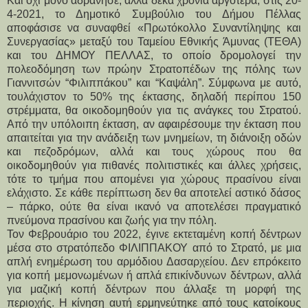
Και όχι μόνο αδράνησε, αλλά δέκα χρόνια αργότερα, στις 20-
4-2021, το Δημοτικό Συμβούλιο του Δήμου Πέλλας 
αποφάσισε να συναφθεί «Πρωτόκολλο Συναντίληψης και 
Συνεργασίας» μεταξύ του Ταμείου Εθνικής Άμυνας (ΤΕΘΑ) 
και του ΔΗΜΟΥ ΠΕΛΛΑΣ, το οποίο δρομολογεί την 
πολεοδόμηση των πρώην Στρατοπέδων της πόλης των 
Γιαννιτσών “Φιλιππάκου” και “Καψάλη”. Σύμφωνα με αυτό, 
τουλάχιστον το 50% της έκτασης, δηλαδή περίπου 150 
στρέμματα, θα οικοδομηθούν για τις ανάγκες του Στρατού. 
Από την υπόλοιπη έκταση, αν αφαιρέσουμε την έκταση που 
απαιτείται για την ανάδειξη των μνημείων, τη διάνοιξη οδών 
και πεζοδρόμων, αλλά και τους χώρους που θα 
οικοδομηθούν για πιθανές πολιτιστικές και άλλες χρήσεις, 
τότε το τμήμα που απομένει για χώρους πρασίνου είναι 
ελάχιστο. Σε κάθε περίπτωση δεν θα αποτελεί αστικό δάσος 
– πάρκο, ούτε θα είναι ικανό να αποτελέσει πραγματικό 
πνεύμονα πρασίνου και ζωής για την πόλη.
Τον Φεβρουάριο του 2022, έγινε εκτεταμένη κοπή δέντρων 
μέσα στο στρατόπεδο ΦΙΛΙΠΠΑΚΟΥ από το Στρατό, με μια 
απλή ενημέρωση του αρμόδιου Δασαρχείου. Δεν επρόκειτο 
για κοπή μεμονωμένων ή απλά επικίνδυνων δέντρων, αλλά 
για μαζική κοπή δέντρων που άλλαξε τη μορφή της 
περιοχής. Η κίνηση αυτή ερμηνεύτηκε από τους κατοίκους 