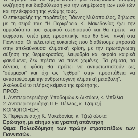
συζήτηση και διαβούλευση για την ενημέρωση των πολιτών 
και την έκφραση της γνώμης τους.
Ο επικεφαλής της παράταξης Γιάννης Μυλόπουλος, δήλωσε 
με τη σειρά του: “Η Περιφέρεια Κ. Μακεδονίας έχει την 
αρμοδιότητα του χωρικού σχεδιασμού και θα πρέπει να 
εκφραστεί υπέρ μιας προοπτικής που θα δίνει πνοή στα 
Γιαννιτσά. Οι τελευταίες ευκαιρίες που διαθέτουμε μπροστά 
στην επελαύνουσα κλιματική κρίση, με την πρωτόγνωρη 
αύξηση της θερμοκρασίας, λειψυδρία και ακραία καιρικά 
φαινόμενα, δεν πρέπει να πάνε χαμένες. Τα ρέματα, τα 
δέντρα, η φύση θα πρέπει να αντιμετωπιστούν ως 
“σύμμαχοι” και όχι ως “εχθροί” στην προσπάθεια να 
αντιστρέψουμε την ανθρωπογενή κλιματική μεταβολή”.
Ακολουθεί το πλήρες κείμενο της ερώτησης.
ΠΡΟΣ:
1. Αντιπεριφερειάρχη Υποδομών & Δικτύων, κ. Μπίλλια
2. Αντιπεριφερειάρχη Π.Ε. Πέλλας, κ. Τζαμτζή
ΚΟΙΝΟΠΟΙΗΣΗ:
3. Περιφερειάρχη Κ. Μακεδονίας, κ. Τζιτζικώστα
Ερώτηση, με αίτημα για γραπτή απάντηση
Θέμα: Πολεοδόμηση των πρώην στρατοπέδων των 
Γιαννιτσών.