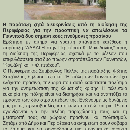
Η παράταξη ζητά διευκρινίσεις από τη διοίκηση της
Περιφέρειας για την προοπτική να απωλέσουν τα
Γιαννιτσά δυο σημαντικούς πνεύμονες πρασίνου
Ερώτηση με αίτημα για γραπτή απάντηση κατέθεσε η 
παράταξη “ΑΛΛΑΓΗ στην Περιφέρεια Κ. Μακεδονίας” προς 
τη διοίκηση της Περιφέρειας σχετικά με το μέλλον που 
επιφυλάσσεται στα δύο πρώην στρατόπεδα των Γιαννιτσών, 
“Καψάλη” και “Φιλιππάκου”.
Ο Περιφερειακός Σύμβουλος Πέλλας της παράταξης, Φώτης 
Χατζόγλου, δήλωσε σχετικά: “Η πόλη των Γιαννιτσών έχει 
ελάχιστο πράσινο, την ώρα που αυτό καθίσταται πολύτιμο 
για την αντιμετώπιση της κλιματικής κρίσης. Η τελευταία 
ευκαιρία της πόλης είναι να διατηρήσει και να αναπτύξει το 
πράσινο των δύο στρατοπέδων της. Ενώνουμε τις δυνάμεις 
μας με τις πρωτοβουλίες κατοίκων που εδώ και μια 15ετία 
αγωνίζονται για την πλήρη παραχώρησή τους και τη 
μετατροπή τους σε χώρους πρασίνου και πολιτισμού. 
Ζητάμε από Δήμο και Περιφέρεια να αντιμετωπίσουν σοβαρά 
το ζήτημα και να οργανώσουν μια πραγματικά ανοιχτή 