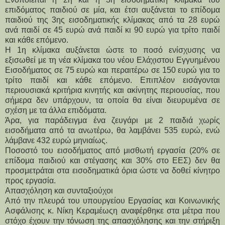
επιδόματος παιδιού σε μία, και έτσι αυξάνεται το επίδομα 
παιδιού της 3ης εισοδηματικής κλίμακας από τα 28 ευρώ 
ανά παιδί σε 45 ευρώ ανά παιδί κι 90 ευρώ για τρίτο παιδί 
και κάθε επόμενο.
Η 1η κλίμακα αυξάνεται ώστε το ποσό ενίσχυσης να 
εξισωθεί με τη νέα κλίμακα του νέου Ελάχιστου Εγγυημένου 
Εισοδήματος σε 75 ευρώ και περαιτέρω σε 150 ευρώ για το 
τρίτο παιδί και κάθε επόμενο. Επιπλέον εισάγονται 
περιουσιακά κριτήρια κινητής και ακίνητης περιουσίας, που 
σήμερα δεν υπάρχουν, τα οποία θα είναι διευρυμένα σε 
σχέση με τα άλλα επιδόματα.
Άρα, για παράδειγμα ένα ζευγάρι με 2 παιδιά χωρίς 
εισοδήματα από τα ανωτέρω, θα λαμβάνει 535 ευρώ, ενώ 
λάμβανε 432 ευρώ μηνιαίως.
Ποσοστό του εισοδήματος από μισθωτή εργασία (20% σε 
επίδομα παιδιού και στέγασης και 30% στο ΕΕΣ) δεν θα 
προσμετράται στα εισοδηματικά όρια ώστε να δοθεί κίνητρο 
προς εργασία.
Απασχόληση και συνταξιούχοι
Από την πλευρά του υπουργείου Εργασίας και Κοινωνικής 
Ασφάλισης κ. Νίκη Κεραμέωςη αναφέρθηκε στα μέτρα που 
στόχο έχουν την τόνωση της απασχόλησης και την στήριξη 