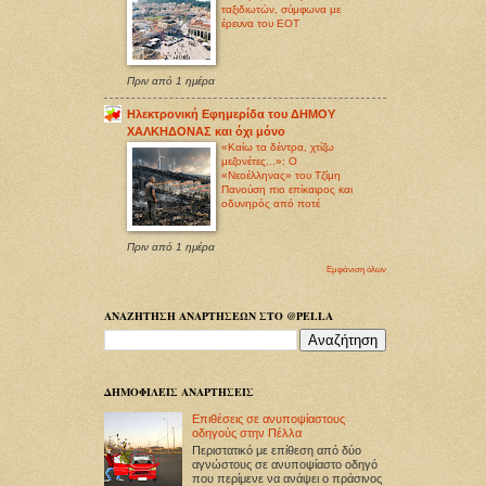
ταξιδιωτών, σύμφωνα με
έρευνα του ΕΟΤ
Πριν από 1 ημέρα
Ηλεκτρονική Εφημερίδα του ΔΗΜΟΥ
ΧΑΛΚΗΔΟΝΑΣ και όχι μόνο
«Καίω τα δέντρα, χτίζω
μεζονέτες...»: Ο
«Νεοέλληνας» του Τζίμη
Πανούση πιο επίκαιρος και
οδυνηρός από ποτέ
Πριν από 1 ημέρα
Εμφάνιση όλων
ΑΝΑΖΗΤΗΣΗ ΑΝΑΡΤΗΣΕΩΝ ΣΤΟ @PELLA
ΔΗΜΟΦΙΛΕΙΣ ΑΝΑΡΤΗΣΕΙΣ
Επιθέσεις σε ανυποψίαστους
οδηγούς στην Πέλλα
Περιστατικό με επίθεση από δύο
αγνώστους σε ανυποψίαστο οδηγό
που περίμενε να ανάψει ο πράσινος