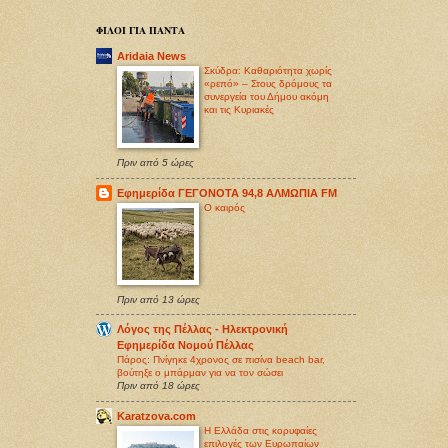
ΦΙΛΟΙ ΓΙΑ ΠΑΝΤΑ
Aridaia News
Σκύδρα: Καθαριότητα χωρίς
«ρεπό» – Στους δρόμους τα
συνεργεία του Δήμου ακόμη
και τις Κυριακές
Πριν από 5 ώρες
Εφημερίδα ΓΕΓΟΝΟΤΑ 94,8 ΑΛΜΩΠΙΑ FM
O καιρός
Πριν από 13 ώρες
Λόγος της Πέλλας - Ηλεκτρονική
Εφημερίδα Νομού Πέλλας
Πάρος: Πνίγηκε 4χρονος σε πισίνα beach bar,
βούτηξε ο μπάρμαν για να τον σώσει
Πριν από 18 ώρες
Karatzova.com
Η Ελλάδα στις κορυφαίες
επιλογές των Ευρωπαίων