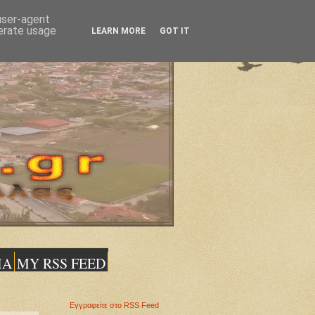
 user-agent
nerate usage
LEARN MORE
GOT IT
ΙΑ
MY RSS FEED
Εγγραφείτε στο RSS Feed