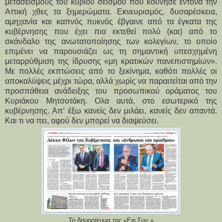
μετασεισμούς του κύριου σεισμού που κούνησε έντονα την 
Αττική χθες τα ξημερώματα. Εκνευρισμός, δυσαρέσκεια, 
αμηχανία και καπνός πυκνός έβγαινε από τα έγκατα της 
κυβέρνησης που έχει πια εκτεθεί πολύ (και) από το 
σκάνδαλο της ανωτατοποίησης των κολεγίων, το οποίο 
επιμένει να παρουσιάζει ως τη σημαντική υπεσχημένη 
μεταρρύθμιση της ίδρυσης «μη κρατικών πανεπιστημίων». 
Με πολλές εκπτώσεις από το ξεκίνημα, καθότι πολλές οι 
αποκαλύψεις μέχρι τώρα, αλλά χωρίς να παραιτείται από την 
προσπάθεια ανάδειξης του προσωπικού οράματος του 
Κυριάκου Μητσοτάκη. Ολα αυτά, στο εσωτερικό της 
κυβέρνησης. Απ’ έξω κανείς δεν μιλάει, κανείς δεν απαντά. 
Και τι να πει, αφού δεν μπορεί να διαψεύσει.
Το δημοσίευμα της «Εφ.Συν.»