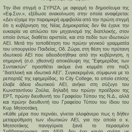
Την ίδια στιγμή ο ΣΥΡΙΖΑ, με αφορμή το δημοσίευμα της 
«Εφ.Συν.», εξέδωσε ανακοίνωση στην οποία αναφέρεται: 
«Δεν είχαμε την παραμικρή αμφιβολία από την πρώτη στιγμή 
ότι η κυβέρνηση της Νέας Δημοκρατίας δεν θα έχανε την 
ευκαιρία να απλώσει τον μηχανισμό της διαπλοκής, στον 
οποίο όντως διαθέτει αριστεία, και στο πεδίο των ιδιωτικών 
ΑΕΙ. Μετά την τοποθέτηση του πρώην γενικού γραμματέα 
του υπουργείου Παιδείας, Οδ. Ζώρα, στη θέση του πρύτανη 
ιδιωτικού ΑΕΙ που αδειοδοτήθηκε από την κυβέρνηση, η 
σημερινή (σ.σ. χθεσινή) αποκάλυψη της "Εφημερίδας των 
Συντακτών" προσθέτει ακόμα ένα κομμάτι στο παζλ 
"διαπλοκή και ιδιωτικά ΑΕΙ". Συγκεκριμένα, σύμφωνα με το 
ρεπορτάζ της εφημερίδας, το City College, το οποίο επίσης 
έλαβε άδεια ιδιωτικού ΑΕΙ, ανήκει στη σύζυγο του 
Κωνσταντίνου Ζούλα, δηλαδή του πρώην προέδρου της 
ΕΡΤ, πρώην διευθυντή του Γραφείου Τύπου της Ν.Δ., αλλά 
και πρώην διευθυντή του Γραφείου Τύπου του ίδιου του 
Κυρ. Μητσοτάκη.
»Κάθε μέρα που περνάει, γίνεται ολοφάνερο πως η δήθεν 
μεταρρύθμιση των ιδιωτικών ΑΕΙ, για την οποία ο κ. 
Μητσοτάκης πανηγύρισε ξανά το περασμένο 
Σαββατοκύριακο στη ΔΕΘ, δεν έχει καμία σχέση με 