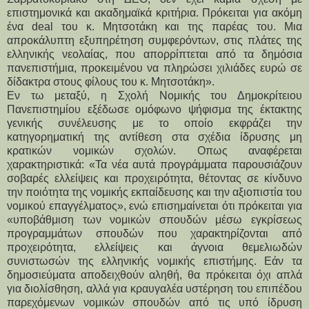
επιστημονικά και ακαδημαϊκά κριτήρια. Πρόκειται για ακόμη 
ένα deal του κ. Μητσοτάκη και της παρέας του. Μια 
απροκάλυπτη εξυπηρέτηση συμφερόντων, στις πλάτες της 
ελληνικής νεολαίας, που απορρίπτεται από τα δημόσια 
πανεπιστήμια, προκειμένου να πληρώσει χιλιάδες ευρώ σε 
δίδακτρα στους φίλους του κ. Μητσοτάκη».
Εν τω μεταξύ, η Σχολή Νομικής του Δημοκρίτειου 
Πανεπιστημίου εξέδωσε ομόφωνο ψήφισμα της έκτακτης 
γενικής συνέλευσης με το οποίο εκφράζει την 
κατηγορηματική της αντίθεση στα σχέδια ίδρυσης μη 
κρατικών νομικών σχολών. Οπως αναφέρεται 
χαρακτηριστικά: «Τα νέα αυτά προγράμματα παρουσιάζουν 
σοβαρές ελλείψεις και προχειρότητα, θέτοντας σε κίνδυνο 
την ποιότητα της νομικής εκπαίδευσης και την αξιοπιστία του 
νομικού επαγγέλματος», ενώ επισημαίνεται ότι πρόκειται για 
«υποβάθμιση των νομικών σπουδών μέσω εγκρίσεως 
προγραμμάτων σπουδών που χαρακτηρίζονται από 
προχειρότητα, ελλείψεις και άγνοια θεμελιωδών 
συνιστωσών της ελληνικής νομικής επιστήμης. Εάν τα 
δημοσιεύματα αποδειχθούν αληθή, θα πρόκειται όχι απλά 
για διολίσθηση, αλλά για κραυγαλέα υστέρηση του επιπέδου 
παρεχόμενων νομικών σπουδών από τις υπό ίδρυση 