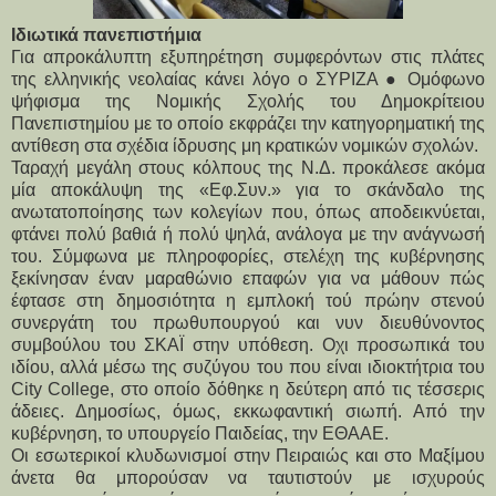
Ιδιωτικά πανεπιστήμια
Για απροκάλυπτη εξυπηρέτηση συμφερόντων στις πλάτες 
της ελληνικής νεολαίας κάνει λόγο ο ΣΥΡΙΖΑ ● Ομόφωνο 
ψήφισμα της Νομικής Σχολής του Δημοκρίτειου 
Πανεπιστημίου με το οποίο εκφράζει την κατηγορηματική της 
αντίθεση στα σχέδια ίδρυσης μη κρατικών νομικών σχολών.
Ταραχή μεγάλη στους κόλπους της Ν.Δ. προκάλεσε ακόμα 
μία αποκάλυψη της «Εφ.Συν.» για το σκάνδαλο της 
ανωτατοποίησης των κολεγίων που, όπως αποδεικνύεται, 
φτάνει πολύ βαθιά ή πολύ ψηλά, ανάλογα με την ανάγνωσή 
του. Σύμφωνα με πληροφορίες, στελέχη της κυβέρνησης 
ξεκίνησαν έναν μαραθώνιο επαφών για να μάθουν πώς 
έφτασε στη δημοσιότητα η εμπλοκή τού πρώην στενού 
συνεργάτη του πρωθυπουργού και νυν διευθύνοντος 
συμβούλου του ΣΚΑΪ στην υπόθεση. Οχι προσωπικά του 
ιδίου, αλλά μέσω της συζύγου του που είναι ιδιοκτήτρια του 
City College, στο οποίο δόθηκε η δεύτερη από τις τέσσερις 
άδειες. Δημοσίως, όμως, εκκωφαντική σιωπή. Από την 
κυβέρνηση, το υπουργείο Παιδείας, την ΕΘΑΑΕ.
Οι εσωτερικοί κλυδωνισμοί στην Πειραιώς και στο Μαξίμου 
άνετα θα μπορούσαν να ταυτιστούν με ισχυρούς 