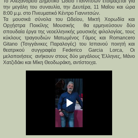
Το Αλεξάνδρειο Δημοτικό Ωδείο Γιαννιτσών ετοιμάζεται για 
την μεγάλη του συναυλία, την Δευτέρα, 11 Μαΐου και ώρα 
8:00 μ.μ. στο Πνευματικό Κέντρο Γιαννιτσών.
Τα μουσικά σύνολα του Ωδείου, Μικτή Χορωδία και 
Ορχήστρα Ποικίλης Μουσικής  θα ερμηνεύσουν δύο 
σπουδαία έργα της νεοελληνικής μουσικής φιλολογίας, τους 
κύκλους τραγουδιών Ματωμένος Γάμος και Romancero 
Gitano (Τσιγγάνικες Παραλογές) του Ισπανού ποιητή και 
θεατρικού συγγραφέα Federico Garcia Lorca, Οι 
μελοποιήσεις  ανήκουν στους δύο μεγάλους Έλληνες, Μάνο 
Χατζιδάκι και Μίκη Θεοδωράκη, αντίστοιχα.