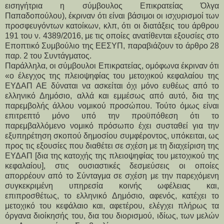
εισηγήτρια η σύμβουλος Επικρατείας Όλγα
Παπαδοπούλου), έκριναν ότι είναι βάσιμοι οι ισχυρισμοί των
προσφευγόντων κατοίκων, κλπ, ότι οι διατάξεις του άρθρου
191 του ν. 4389/2016, με τις οποίες ανατίθενται εξουσίες στο
Εποπτικό Συμβούλιο της ΕΕΣΥΠ, παραβιάζουν το άρθρο 28
παρ. 2 του Συντάγματος.
Παράλληλα, οι σύμβουλοι Επικρατείας, ομόφωνα έκριναν ότι
«ο έλεγχος της πλειοψηφίας του μετοχικού κεφαλαίου της
ΕΥΔΑΠ ΑΕ δύναται να ασκείται όχι μόνο ευθέως από το
ελληνικό Δημόσιο, αλλά και εμμέσως από αυτό, δια της
παρεμβολής άλλου νομικού προσώπου. Τούτο όμως είναι
επιτρεπτό μόνο υπό την προϋπόθεση ότι το
παρεμβαλλόμενο νομικό πρόσωπο έχει συσταθεί για την
εξυπηρέτηση σκοπού δημοσίου συμφέροντος, υπόκειται, ως
προς τις εξουσίες που διαθέτει σε σχέση με τη διαχείριση της
ΕΥΔΑΠ [δια της κατοχής της πλειοψηφίας του μετοχικού της
κεφαλαίου], στις ουσιαστικές δεσμεύσεις οι οποίες
απορρέουν από το Σύνταγμα σε σχέση με την παρεχόμενη
συγκεκριμένη υπηρεσία κοινής ωφέλειας και,
επιπροσθέτως, το ελληνικό Δημόσιο, αφενός, κατέχει το
μετοχικό του κεφάλαιο και, αφετέρου, ελέγχει πλήρως τα
όργανα διοίκησής του, δια του διορισμού, ιδίως, των μελών