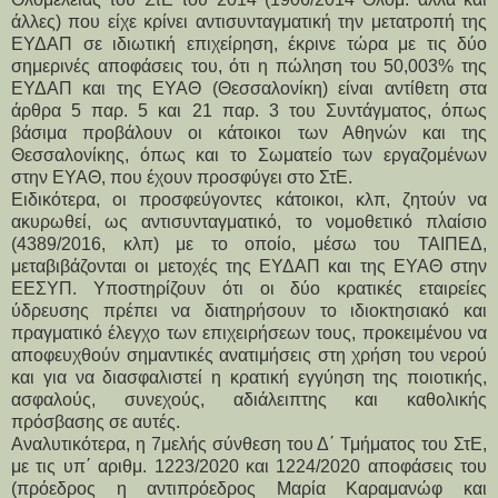
άλλες) που είχε κρίνει αντισυνταγματική την μετατροπή της
ΕΥΔΑΠ σε ιδιωτική επιχείρηση, έκρινε τώρα με τις δύο
σημερινές αποφάσεις του, ότι η πώληση του 50,003% της
ΕΥΔΑΠ και της ΕΥΑΘ (Θεσσαλονίκη) είναι αντίθετη στα
άρθρα 5 παρ. 5 και 21 παρ. 3 του Συντάγματος, όπως
βάσιμα προβάλουν οι κάτοικοι των Αθηνών και της
Θεσσαλονίκης, όπως και το Σωματείο των εργαζομένων
στην ΕΥΑΘ, που έχουν προσφύγει στο ΣτΕ.
Ειδικότερα, οι προσφεύγοντες κάτοικοι, κλπ, ζητούν να
ακυρωθεί, ως αντισυνταγματικό, το νομοθετικό πλαίσιο
(4389/2016, κλπ) με το οποίο, μέσω του ΤΑΙΠΕΔ,
μεταβιβάζονται οι μετοχές της ΕΥΔΑΠ και της ΕΥΑΘ στην
ΕΕΣΥΠ. Υποστηρίζουν ότι οι δύο κρατικές εταιρείες
ύδρευσης πρέπει να διατηρήσουν το ιδιοκτησιακό και
πραγματικό έλεγχο των επιχειρήσεων τους, προκειμένου να
αποφευχθούν σημαντικές ανατιμήσεις στη χρήση του νερού
και για να διασφαλιστεί η κρατική εγγύηση της ποιοτικής,
ασφαλούς, συνεχούς, αδιάλειπτης και καθολικής
πρόσβασης σε αυτές.
Αναλυτικότερα, η 7μελής σύνθεση του Δ΄ Τμήματος του ΣτΕ,
με τις υπ΄ αριθμ. 1223/2020 και 1224/2020 αποφάσεις του
(πρόεδρος η αντιπρόεδρος Μαρία Καραμανώφ και