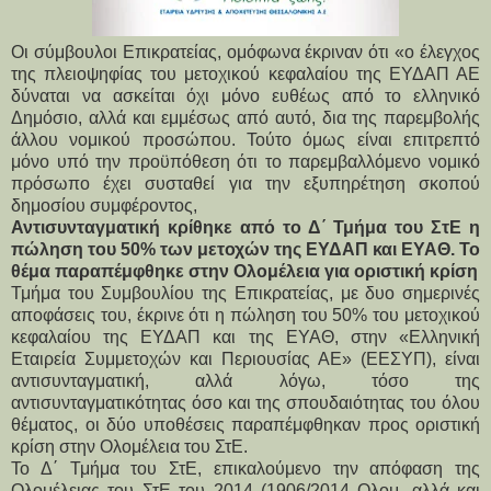
Οι σύμβουλοι Επικρατείας, ομόφωνα έκριναν ότι «ο έλεγχος
της πλειοψηφίας του μετοχικού κεφαλαίου της ΕΥΔΑΠ ΑΕ
δύναται να ασκείται όχι μόνο ευθέως από το ελληνικό
Δημόσιο, αλλά και εμμέσως από αυτό, δια της παρεμβολής
άλλου νομικού προσώπου. Τούτο όμως είναι επιτρεπτό
μόνο υπό την προϋπόθεση ότι το παρεμβαλλόμενο νομικό
πρόσωπο έχει συσταθεί για την εξυπηρέτηση σκοπού
δημοσίου συμφέροντος,
Αντισυνταγματική κρίθηκε από το Δ΄ Τμήμα του ΣτΕ η
πώληση του 50% των μετοχών της ΕΥΔΑΠ και ΕΥΑΘ. Το
θέμα παραπέμφθηκε στην Ολομέλεια για οριστική κρίση
Τμήμα του Συμβουλίου της Επικρατείας, με δυο σημερινές
αποφάσεις του, έκρινε ότι η πώληση του 50% του μετοχικού
κεφαλαίου της ΕΥΔΑΠ και της ΕΥΑΘ, στην «Ελληνική
Εταιρεία Συμμετοχών και Περιουσίας ΑΕ» (ΕΕΣΥΠ), είναι
αντισυνταγματική, αλλά λόγω, τόσο της
αντισυνταγματικότητας όσο και της σπουδαιότητας του όλου
θέματος, οι δύο υποθέσεις παραπέμφθηκαν προς οριστική
κρίση στην Ολομέλεια του ΣτΕ.
Το Δ΄ Τμήμα του ΣτΕ, επικαλούμενο την απόφαση της
Ολομέλειας του ΣτΕ του 2014 (1906/2014 Ολομ. αλλά και