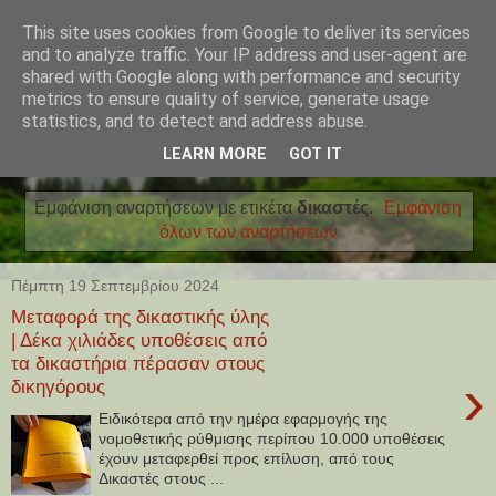
This site uses cookies from Google to deliver its services
and to analyze traffic. Your IP address and user-agent are
shared with Google along with performance and security
metrics to ensure quality of service, generate usage
statistics, and to detect and address abuse.
LEARN MORE
GOT IT
Εμφάνιση αναρτήσεων με ετικέτα
δικαστές
.
Εμφάνιση
όλων των αναρτήσεων
Πέμπτη 19 Σεπτεμβρίου 2024
Μεταφορά της δικαστικής ύλης
| Δέκα χιλιάδες υποθέσεις από
τα δικαστήρια πέρασαν στους
›
δικηγόρους
Ειδικότερα από την ημέρα εφαρμογής της
νομοθετικής ρύθμισης περίπου 10.000 υποθέσεις
έχουν μεταφερθεί προς επίλυση, από τους
Δικαστές στους ...