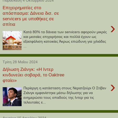
Παρασκευή 4 Οκτωβρίου 2024
Επιχειρηματίες στο
απόσπασμα: Δάνεια δισ. σε
servicers με υποθήκες σε
›
σπίτια
Κατά 80% τα δάνεια των servicers αφορούν μικρές
και μεσαίες επιχειρήσεις και πολλά έχουν ως
εξασφάλιση κατοικίες Άκρως επώδυνη για χιλιάδες
...
Τρίτη 28 Μαΐου 2024
Δήλωση Ζιάνγκ: «Η Ιντερ
κινδυνεύει σοβαρά, το Oaktree
φταίει»
›
Περίεργη η κατάσταση στους Νερατζούρι Ο Στίβεν
Ζιάνγκ εμφανίστηκε μέσω δήλωσης για να
ενημερώσει τους οπαδούς της Ιντερ για τις
τελευταίες ε...
Δευτέρα 15 Απριλίου 2024