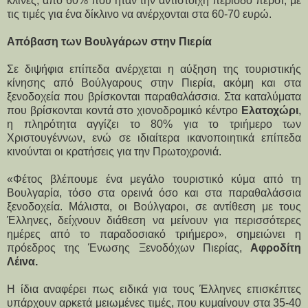
κλίνες, από 60% που ήταν την αντίστοιχη περίοδο πέρσι, με
τις τιμές για ένα δίκλινο να ανέρχονται στα 60-70 ευρώ.
Απόβαση των Βουλγάρων στην Πιερία
Σε διψήφια επίπεδα ανέρχεται η αύξηση της τουριστικής
κίνησης από Βούλγαρους στην Πιερία, ακόμη και στα
ξενοδοχεία που βρίσκονται παραθαλάσσια. Στα καταλύματα
που βρίσκονται κοντά στο χιονοδρομικό κέντρο
Ελατοχώρι
,
η πληρότητα αγγίζει το 80% για το τριήμερο των
Χριστουγέννων, ενώ σε ιδιαίτερα ικανοποιητικά επίπεδα
κινούνται οι κρατήσεις για την Πρωτοχρονιά.
«Φέτος βλέπουμε ένα μεγάλο τουριστικό κύμα από τη
Βουλγαρία, τόσο στα ορεινά όσο και στα παραθαλάσσια
ξενοδοχεία. Μάλιστα, οι Βούλγαροι, σε αντίθεση με τους
Έλληνες, δείχνουν διάθεση να μείνουν για περισσότερες
ημέρες από το παραδοσιακό τριήμερο», σημειώνει η
πρόεδρος της Ένωσης Ξενοδόχων Πιερίας,
Αφροδίτη
Λέινα.
Η ίδια αναφέρει πως ειδικά για τους Έλληνες επισκέπτες
υπάρχουν αρκετά μειωμένες τιμές, που κυμαίνουν στα 35-40