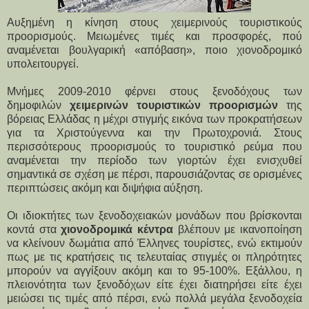
Αυξημένη η κίνηση στους χειμερινούς τουριστικούς
προορισμούς. Μειωμένες τιμές και προσφορές, πού
αναμένεται βουλγαρική «απόβαση», ποιο χιονοδρομικό
υπολειτουργεί.
Μνήμες 2009-2010 φέρνει στους ξενοδόχους των
δημοφιλών
χειμερινών τουριστικών προορισμών
της
βόρειας Ελλάδας η μέχρι στιγμής εικόνα των προκρατήσεων
για τα Χριστούγεννα και την Πρωτοχρονιά. Στους
περισσότερους προορισμούς το τουριστικό ρεύμα που
αναμένεται την περίοδο των γιορτών έχει ενισχυθεί
σημαντικά σε σχέση με πέρσι, παρουσιάζοντας σε ορισμένες
περιπτώσεις ακόμη και διψήφια αύξηση.
Οι ιδιοκτήτες των ξενοδοχειακών μονάδων που βρίσκονται
κοντά στα
χιονοδρομικά κέντρα
βλέπουν με ικανοποίηση
να κλείνουν δωμάτια από Έλληνες τουρίστες, ενώ εκτιμούν
πως με τις κρατήσεις τις τελευταίας στιγμές οι πληρότητες
μπορούν να αγγίξουν ακόμη και το 95-100%. Εξάλλου, η
πλειονότητα των ξενοδόχων είτε έχει διατηρήσει είτε έχει
μειώσει τις τιμές από πέρσι, ενώ πολλά μεγάλα ξενοδοχεία