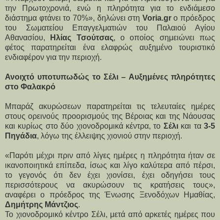
την Πρωτοχρονιά, ενώ η πληρότητα για το ενδιάμεσο
διάστημα φτάνει το 70%», δηλώνει στη
Voria.gr
ο πρόεδρος
του Σωματείου Επαγγελματιών του Παλαιού Αγίου
Αθανασίου,
Ηλίας Τσούτσας
, ο οποίος σημειώνει πως
φέτος παρατηρείται ένα ελαφρώς αυξημένο τουριστικό
ενδιαφέρον για την περιοχή.
Ανοιχτό υποτυπωδώς το Σέλι – Αυξημένες πληρότητες
στο Φαλακρό
Μπαράζ ακυρώσεων παρατηρείται τις τελευταίες ημέρες
στους ορεινούς προορισμούς της Βέροιας και της Νάουσας
και κυρίως στο δύο χιονοδρομικά κέντρα, το
Σέλι
και τα
3-5
Πηγάδια
, λόγω της έλλειψης χιονιού στην περιοχή.
«Παρότι μέχρι πριν από λίγες ημέρες η πληρότητα ήταν σε
ικανοποιητικά επίπεδα, ίσως και λίγο καλύτερα από πέρσι,
το γεγονός ότι δεν έχει χιονίσει, έχει οδηγήσει τους
περισσότερους να ακυρώσουν τις κρατήσεις τους»,
αναφέρει ο πρόεδρος της Ένωσης Ξενοδόχων Ημαθίας,
Δημήτρης Μάντζιος
.
Το χιονοδρομικό κέντρο Σέλι, μετά από αρκετές ημέρες που