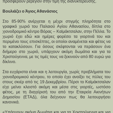
προσφέρουν ρεβεγιόν στην τιμή της διανυκτέρευσης.
Βουλιάζει ο Άγιος Αθανάσιος
Στο 85-90% ανέρχεται η μέχρι στιγμής πληρότητα στο
γραφικό χωριό του Παλαιού Αγίου Αθανασίου, δίπλα στο
χιονοδρομικό κέντρο Βόρας – Καϊμάκτσαλαν, στην Πέλλα. Το
χωριό έχει εδώ και ημέρες φορέσει τα γιορτινά του και
περιμένει τους επισκέπτες, οι οποίοι αναμένεται και φέτος να
το κατακλύσουν. Για όσους σκέφτονται να περάσουν ένα
διήμερο στο χωριό, υπάρχουν ακόμη δωμάτια και για τα
Χριστούγεννα, με τις τιμές τους να ξεκινούν από 80 ευρώ για
δίκλινο.
Στα ευχάριστα είναι και η λειτουργία, χωρίς προβλήματα του
χιονοδρομικού κέντρου, το οποίο έχει ανοίξει τις πύλες του
στους σκιέρ από τις 19 Δεκεμβρίου. Πέρσι το Καϊμάκτσαλαν
είχε μείνει κλειστό ακόμη και μέσα στις γιορτές, ωστόσο
φέτος, με τη διαχείρισή του από την Εταιρεία Ακινήτων
Δημοσίου (ΕΤΑΔ), όλα δείχνουν πως θα λειτουργήσει
κανονικά.
«Υπάρχουν ακόμη δωμάτια και για τα Χριστούγεννα και για