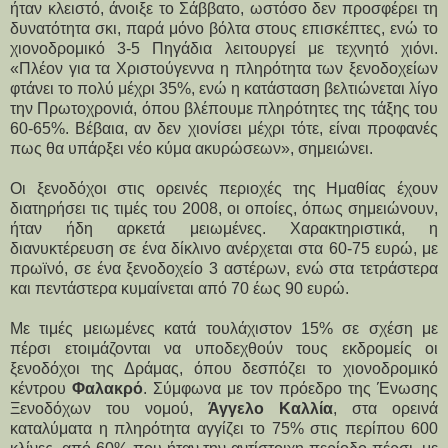
ήταν κλειστό, άνοιξε το Σάββατο, ωστόσο δεν προσφέρει τη
δυνατότητα σκι, παρά μόνο βόλτα στους επισκέπτες, ενώ το
χιονοδρομικό 3-5 Πηγάδια λειτουργεί με τεχνητό χιόνι.
«Πλέον για τα Χριστούγεννα η πληρότητα των ξενοδοχείων
φτάνει το πολύ μέχρι 35%, ενώ η κατάσταση βελτιώνεται λίγο
την Πρωτοχρονιά, όπου βλέπουμε πληρότητες της τάξης του
60-65%. Βέβαια, αν δεν χιονίσει μέχρι τότε, είναι προφανές
πως θα υπάρξει νέο κύμα ακυρώσεων», σημειώνει.
Οι ξενοδόχοι στις ορεινές περιοχές της Ημαθίας έχουν
διατηρήσει τις τιμές του 2008, οι οποίες, όπως σημειώνουν,
ήταν ήδη αρκετά μειωμένες. Χαρακτηριστικά, η
διανυκτέρευση σε ένα δίκλινο ανέρχεται στα 60-75 ευρώ, με
πρωϊνό, σε ένα ξενοδοχείο 3 αστέρων, ενώ στα τετράστερα
και πεντάστερα κυμαίνεται από 70 έως 90 ευρώ.
Με τιμές μειωμένες κατά τουλάχιστον 15% σε σχέση με
πέρσι ετοιμάζονται να υποδεχθούν τους εκδρομείς οι
ξενοδόχοι της Δράμας, όπου δεσπόζει το χιονοδρομικό
κέντρου
Φαλακρό
. Σύμφωνα με τον πρόεδρο της Ένωσης
Ξενοδόχων του νομού,
Άγγελο Καλλία
, στα ορεινά
καταλύματα η πληρότητα αγγίζει το 75% στις περίπου 600