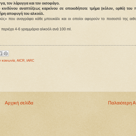
α, τον λάρυγγα και τον οισοφάγο.
ου κινδύνου αναπτύξεως καρκίνου σε οποιοδήποτε τμήμα (κόλον, ορθό) του 
πλήρη αποφυγή του αλκοόλ.
θμούς» που αναγράφει κάθε μπουκάλι και οι οποίοι αφορούν το ποσοστό της αιθ
 περιέχει 4-6 γραμμάρια αλκοόλ ανά 100 ml.
ν κοινωνία
,
AICR
,
IARC
Αρχική σελίδα
Παλαιότερη 