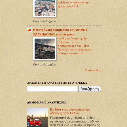
ταξιδιωτών, σύμφωνα με
έρευνα του ΕΟΤ
Πριν από 1 ημέρα
Ηλεκτρονική Εφημερίδα του ΔΗΜΟΥ
ΧΑΛΚΗΔΟΝΑΣ και όχι μόνο
«Καίω τα δέντρα, χτίζω
μεζονέτες...»: Ο
«Νεοέλληνας» του Τζίμη
Πανούση πιο επίκαιρος και
οδυνηρός από ποτέ
Πριν από 1 ημέρα
Εμφάνιση όλων
ΑΝΑΖΗΤΗΣΗ ΑΝΑΡΤΗΣΕΩΝ ΣΤΟ @PELLA
ΔΗΜΟΦΙΛΕΙΣ ΑΝΑΡΤΗΣΕΙΣ
Επιθέσεις σε ανυποψίαστους
οδηγούς στην Πέλλα
Περιστατικό με επίθεση από δύο
αγνώστους σε ανυποψίαστο οδηγό
που περίμενε να ανάψει ο πράσινος