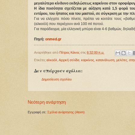
μεγαλύτερο κίνδυνο εκδηλώσεως καρκίνου στον οροφάρυγγ
Η ίδια ποσότητα σχετίζεται με αύξηση κατά 1,5 φορά τ
εντέρου, του ήπατος και του μαστού, σε σύγκριση με την 
Για να ελέγχετε πόσο πίνετε, πρέπει να κοιτάτε τους «βα
(αλκοόλ) που περιέχουν ανά 100 ml ποτού.
Για παράδειγμα, μία ελληνική μπύρα είναι 4-6 βαθμών, δηλαδή
Πηγή:
onmed.gr
Αναρτήθηκε από
Πέτρος Κάνος
στις
6:32:00 π.μ.
Ετικέτες
αλκοόλ
,
Αρχική σελίδα
,
καρκίνος
,
κατανάλωση
,
μελέτες
,
στη
Δεν υπάρχουν σχόλια:
Δημοσίευση σχολίου
Νεότερη ανάρτηση
Εγγραφή σε:
Σχόλια ανάρτησης (Atom)