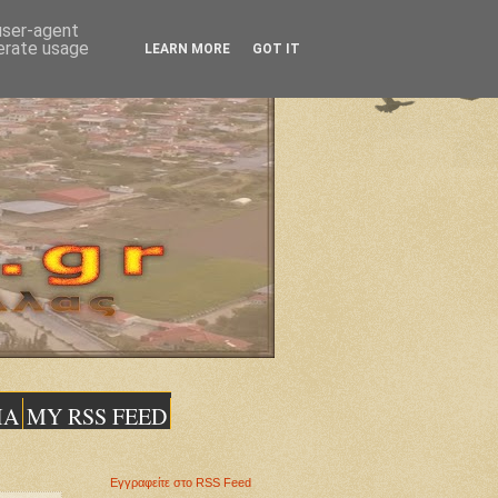
 user-agent
nerate usage
LEARN MORE
GOT IT
ΙΑ
MY RSS FEED
Εγγραφείτε στο RSS Feed