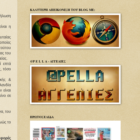
ΚΑΛΥΤΕΡΗ ΑΠΕΙΚΟΝΙΣΗ ΤΟΥ BLOG ΜΕ:
δήλωση
ίναι η
ευταίας
ποίες
τούτου
ας του
είας.
@P E L L A - ΑΓΓΕΛΙΕΣ
ί επτά
ς, τόσο
ικής &
λανδία
ν είναι
κίνο σε
γα, του
ΠΡΩΤΟΣΕΛΙΔΑ
λιώς το
 φορές