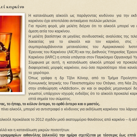
εί καρκίνο
Η κατανάλωση αλκοόλ ως παράγοντας κινδύνου για την εκ
καρκίνου έχει αποτελέσει αντικείμενο πολλών μελετών.
Για πρώτη φορά, μία μελέτη δείχνει ότι το αλκοόλ μπορεί να ε
άμεση αιτία του καρκίνου.
Η μελέτη βασίστηκε σε μεγάλες συνδυαστικές αναλύσεις της τελ
δεκαετίας για το αλκοόλ και τον καρκίνο, στις ο
συμπεριλαμβάνονται μεταναλύσεις του Αμερικανικού Ινστι
Έρευνας του Καρκίνου (AICR) και της Διεθνούς Υπηρεσίας Έρευν
Καρκίνου (IARC) η οποία υπάγεται στον Παγκόσμιο Οργανισμό Υγ
Σύμφωνα με αυτή, η κατανάλωση αλκοόλ μπορεί να προκαλε
διαφορετικές μορφές καρκίνου, ενώ όσο περισσότερο πίνει κανεί
το χειρότερο.
Όπως γράφει η δρ Τζένι Κόνορ, από το Τμήμα Προληπτ
Κοινωνικής Ιατρικής του Πανεπιστημίου του Οτάγκο, στη Νέα Ζη
στην επιθεώρηση «Addiction», αν και οι ακριβείς μηχανισμοί δε
γνωστοί, υπάρχουν ισχυρές ενδείξεις ότι το αλκοόλ προκαλεί καρ
επτά σημεία του σώματος.
ς, το ήπαρ, το κόλον έντερο, το ορθό έντερο και ο μαστός.
πίνει αλκοόλ, μπορεί να αντιστραφεί ο κίνδυνος για εκδήλωση καρκίνου του λάρυγ
ο αλκοόλ προκάλεσε το 2012 σχεδόν μισό εκατομμύριο θανάτους από καρκίνο – ή αλ
 αλλά και η κατανάλωση μικρών ποσοτήτων.
ραμμαρίων αιθανόλης (αλκοόλ) την ημέρα σχετίζεται με τέσσερις έως επτά