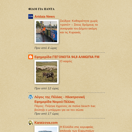
ΦΙΛΟΙ ΓΙΑ ΠΑΝΤΑ
Aridaia News
Σκύδρα: Καθαριότητα χωρίς
«ρεπό» – Στους δρόμους τα
συνεργεία του Δήμου ακόμη
και τις Κυριακές
Πριν από 4 ώρες
Εφημερίδα ΓΕΓΟΝΟΤΑ 94,8 ΑΛΜΩΠΙΑ FM
O καιρός
Πριν από 12 ώρες
Λόγος της Πέλλας - Ηλεκτρονική
Εφημερίδα Νομού Πέλλας
Πάρος: Πνίγηκε 4χρονος σε πισίνα beach bar,
βούτηξε ο μπάρμαν για να τον σώσει
Πριν από 17 ώρες
Karatzova.com
Η Ελλάδα στις κορυφαίες
επιλογές των Ευρωπαίων