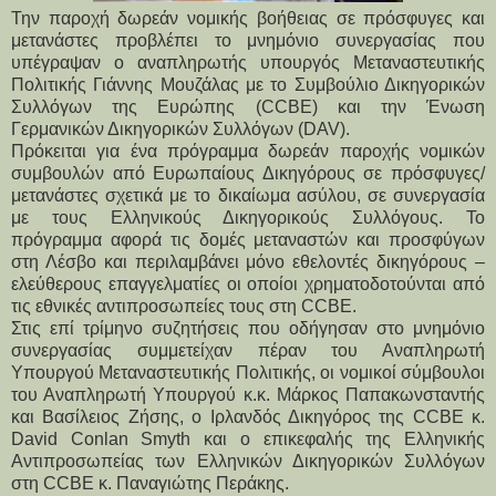
Την παροχή δωρεάν νομικής βοήθειας σε πρόσφυγες και
μετανάστες προβλέπει το μνημόνιο συνεργασίας που
υπέγραψαν ο αναπληρωτής υπουργός Μεταναστευτικής
Πολιτικής Γιάννης Μουζάλας με το Συμβούλιο Δικηγορικών
Συλλόγων της Ευρώπης (CCBE) και την Ένωση
Γερμανικών Δικηγορικών Συλλόγων (DAV).
Πρόκειται για ένα πρόγραμμα δωρεάν παροχής νομικών
συμβουλών από Ευρωπαίους Δικηγόρους σε πρόσφυγες/
μετανάστες σχετικά με το δικαίωμα ασύλου, σε συνεργασία
με τους Ελληνικούς Δικηγορικούς Συλλόγους. Το
πρόγραμμα αφορά τις δομές μεταναστών και προσφύγων
στη Λέσβο και περιλαμβάνει μόνο εθελοντές δικηγόρους –
ελεύθερους επαγγελματίες οι οποίοι χρηματοδοτούνται από
τις εθνικές αντιπροσωπείες τους στη CCBE.
Στις επί τρίμηνο συζητήσεις που οδήγησαν στο μνημόνιο
συνεργασίας συμμετείχαν πέραν του Αναπληρωτή
Υπουργού Μεταναστευτικής Πολιτικής, οι νομικοί σύμβουλοι
του Αναπληρωτή Υπουργού κ.κ. Μάρκος Παπακωνσταντής
και Βασίλειος Ζήσης, ο Ιρλανδός Δικηγόρος της CCBE κ.
David Conlan Smyth και ο επικεφαλής της Ελληνικής
Αντιπροσωπείας των Ελληνικών Δικηγορικών Συλλόγων
στη CCBE κ. Παναγιώτης Περάκης.