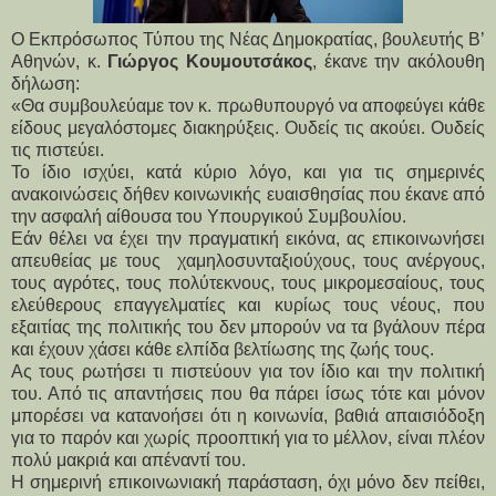
Ο Εκπρόσωπος Τύπου της Νέας Δημοκρατίας, βουλευτής Β’
Αθηνών, κ.
Γιώργος Κουμουτσάκος
, έκανε την ακόλουθη
δήλωση:
«Θα συμβουλεύαμε τον κ. πρωθυπουργό να αποφεύγει κάθε
είδους μεγαλόστομες διακηρύξεις. Ουδείς τις ακούει. Ουδείς
τις πιστεύει.
Το ίδιο ισχύει, κατά κύριο λόγο, και για τις σημερινές
ανακοινώσεις δήθεν κοινωνικής ευαισθησίας που έκανε από
την ασφαλή αίθουσα του Υπουργικού Συμβουλίου.
Εάν θέλει να έχει την πραγματική εικόνα, ας επικοινωνήσει
απευθείας με τους χαμηλοσυνταξιούχους, τους ανέργους,
τους αγρότες, τους πολύτεκνους, τους μικρομεσαίους, τους
ελεύθερους επαγγελματίες και κυρίως τους νέους, που
εξαιτίας της πολιτικής του δεν μπορούν να τα βγάλουν πέρα
και έχουν χάσει κάθε ελπίδα βελτίωσης της ζωής τους.
Ας τους ρωτήσει τι πιστεύουν για τον ίδιο και την πολιτική
του. Από τις απαντήσεις που θα πάρει ίσως τότε και μόνον
μπορέσει να κατανοήσει ότι η κοινωνία, βαθιά απαισιόδοξη
για το παρόν και χωρίς προοπτική για το μέλλον, είναι πλέον
πολύ μακριά και απέναντί του.
Η σημερινή επικοινωνιακή παράσταση, όχι μόνο δεν πείθει,