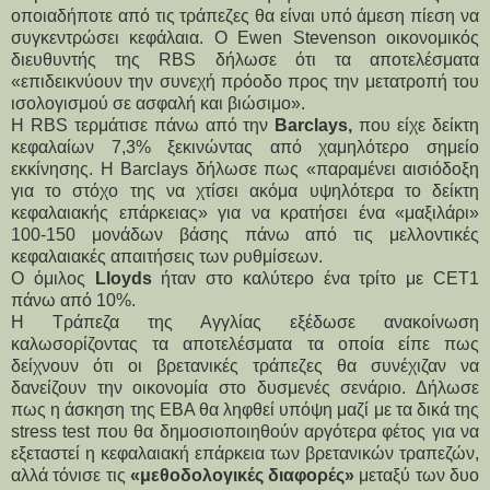
οποιαδήποτε από τις τράπεζες θα είναι υπό άμεση πίεση να
συγκεντρώσει κεφάλαια. Ο Ewen Stevenson οικονομικός
διευθυντής της RBS δήλωσε ότι τα αποτελέσματα
«επιδεικνύουν την συνεχή πρόοδο προς την μετατροπή του
ισολογισμού σε ασφαλή και βιώσιμο».
Η RBS τερμάτισε πάνω από την
Barclays,
που είχε δείκτη
κεφαλαίων 7,3% ξεκινώντας από χαμηλότερο σημείο
εκκίνησης. Η Barclays δήλωσε πως «παραμένει αισιόδοξη
για το στόχο της να χτίσει ακόμα υψηλότερα το δείκτη
κεφαλαιακής επάρκειας» για να κρατήσει ένα «μαξιλάρι»
100-150 μονάδων βάσης πάνω από τις μελλοντικές
κεφαλαιακές απαιτήσεις των ρυθμίσεων.
Ο όμιλος
Lloyds
ήταν στο καλύτερο ένα τρίτο με CET1
πάνω από 10%.
Η Τράπεζα της Αγγλίας εξέδωσε ανακοίνωση
καλωσορίζοντας τα αποτελέσματα τα οποία είπε πως
δείχνουν ότι οι βρετανικές τράπεζες θα συνέχιζαν να
δανείζουν την οικονομία στο δυσμενές σενάριο. Δήλωσε
πως η άσκηση της EBA θα ληφθεί υπόψη μαζί με τα δικά της
stress test που θα δημοσιοποιηθούν αργότερα φέτος για να
εξεταστεί η κεφαλαιακή επάρκεια των βρετανικών τραπεζών,
αλλά τόνισε τις
«μεθοδολογικές διαφορές»
μεταξύ των δυο