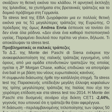
σκιάζουν τη θετική εικόνα του κλάδου. Η αρνητική έκπληξη
της Ιρλανδίας, τα χτυπήματα στις βρετανικές τράπεζες και το
δομικό πρόβλημα στη Γερμανία.
Τα stress test της EBA ζωγράφισαν μια εν πολλοίς θετική
εικόνα για τις 51 μεγαλύτερες τράπεζες της Ευρώπης. Ο
πρόεδρος της όμως
Andrea Enria
έσπευσε να τονίσει ότι
δεν είναι όλα ρόδινα. «Δεν είναι ένα καθαρό πιστοποιητικό
υγείας. Παραμένει δουλειά που πρέπει να γίνει», δήλωσε. Τι
αποκάλυψαν τα stress test.
Προβληματικές οι ιταλικές τράπεζες
Το Δ.Σ. της Monte dei Paschi di Siena ενέκρινε την
ανακεφαλαιοποίηση της ιταλικής τράπεζας εγγυημένη, υπό
όρους, από μια ομάδα επενδυτικών τραπεζών της οποίας
ηγείται η JP Morgan Chase, καθώς επιδιώκει να αποτρέψει
ένα bail in με βάση του νέους ευρωπαϊκούς κανόνες.
Η συμφωνία διάσωσης ήρθε την κατάλληλη στιγμή. Τα stress
test της Παρασκευής υπέδειξαν μεγάλη έλλειψη κεφαλαίων
της τρίτης μεγαλύτερης τράπεζας της Ιταλίας που είχε την
χειρότερη επίδοση και στα stress test του 2014. Η Monte dei
Paschi στο δυσμενές σενάριο είχε δείκτη CET1
-2,44%,
γεγονός που υπονοεί ότι η τράπεζα θα ήταν αφερέγγυα.
Η διάσωση –περιλαμβανομένης τιτλοποίησης των ύψους 50