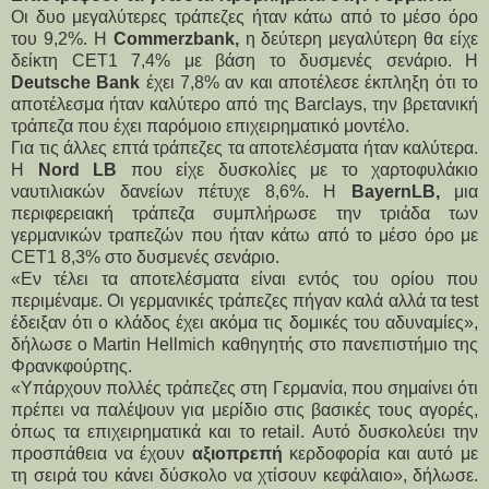
Οι δυο μεγαλύτερες τράπεζες ήταν κάτω από το μέσο όρο
του 9,2%. Η
Commerzbank,
η δεύτερη μεγαλύτερη θα είχε
δείκτη CET1 7,4% με βάση το δυσμενές σενάριο. Η
Deutsche Bank
έχει 7,8% αν και αποτέλεσε έκπληξη ότι το
αποτέλεσμα ήταν καλύτερο από της Barclays, την βρετανική
τράπεζα που έχει παρόμοιο επιχειρηματικό μοντέλο.
Για τις άλλες επτά τράπεζες τα αποτελέσματα ήταν καλύτερα.
Η
Nord LB
που είχε δυσκολίες με το χαρτοφυλάκιο
ναυτιλιακών δανείων πέτυχε 8,6%. Η
BayernLB,
μια
περιφερειακή τράπεζα συμπλήρωσε την τριάδα των
γερμανικών τραπεζών που ήταν κάτω από το μέσο όρο με
CET1 8,3% στο δυσμενές σενάριο.
«Εν τέλει τα αποτελέσματα είναι εντός του ορίου που
περιμέναμε. Οι γερμανικές τράπεζες πήγαν καλά αλλά τα test
έδειξαν ότι ο κλάδος έχει ακόμα τις δομικές του αδυναμίες»,
δήλωσε ο Martin Hellmich καθηγητής στο πανεπιστήμιο της
Φρανκφούρτης.
«Υπάρχουν πολλές τράπεζες στη Γερμανία, που σημαίνει ότι
πρέπει να παλέψουν για μερίδιο στις βασικές τους αγορές,
όπως τα επιχειρηματικά και το retail. Αυτό δυσκολεύει την
προσπάθεια να έχουν
αξιοπρεπή
κερδοφορία και αυτό με
τη σειρά του κάνει δύσκολο να χτίσουν κεφάλαιο», δήλωσε.