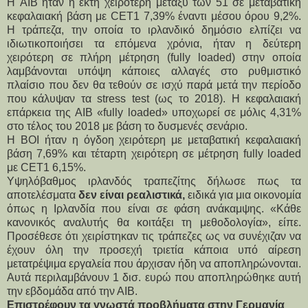
Η AIB ήταν η έκτη χειρότερη μεταξύ των 51 σε μεταβατική
κεφαλαιακή βάση με CET1 7,39% έναντι μέσου όρου 9,2%.
Η τράπεζα, την οποία το ιρλανδικό δημόσιο ελπίζει να
ιδιωτικοποιήσει τα επόμενα χρόνια, ήταν η δεύτερη
χειρότερη σε πλήρη μέτρηση (fully loaded) στην οποία
λαμβάνονται υπόψη κάποιες αλλαγές στο ρυθμιστικό
πλαίσιο που δεν θα τεθούν σε ισχύ παρά μετά την περίοδο
που κάλυψαν τα stress test (ως το 2018). Η κεφαλαιακή
επάρκεια της AIB «fully loaded» υποχωρεί σε μόλις 4,31%
στο τέλος του 2018 με βάση το δυσμενές σενάριο.
Η ΒΟΙ ήταν η όγδοη χειρότερη με μεταβατική κεφαλαιακή
βάση 7,69% και τέταρτη χειρότερη σε μέτρηση fully loaded
με CET1 6,15%.
Υψηλόβαθμος ιρλανδός τραπεζίτης δήλωσε πως τα
αποτελέσματα
δεν είναι ρεαλιστικά,
ειδικά για μια οικονομία
όπως η Ιρλανδία που είναι σε φάση ανάκαμψης. «Κάθε
κανονικός αναλυτής θα κοιτάξει τη μεθοδολογία», είπε.
Προσέθεσε ότι χειρίστηκαν τις τράπεζες ως να συνέχιζαν να
έχουν όλη την προσεχή τριετία κάποια υπό αίρεση
μετατρέψιμα εργαλεία που άρχισαν ήδη να αποπληρώνονται.
Αυτά περιλαμβάνουν 1 δισ. ευρώ που αποπληρώθηκε αυτή
την εβδομάδα από την ΑΙΒ.
Επιστρέφουν τα γνωστά προβλήματα στην Γερμανία