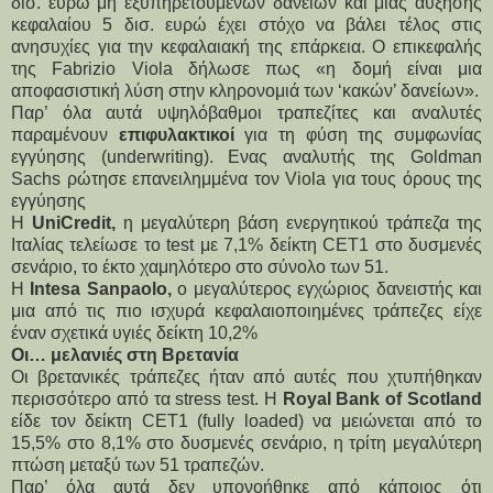
δισ. ευρώ μη εξυπηρετούμενων δανείων και μιας αύξησης
κεφαλαίου 5 δισ. ευρώ έχει στόχο να βάλει τέλος στις
ανησυχίες για την κεφαλαιακή της επάρκεια. Ο επικεφαλής
της Fabrizio Viola δήλωσε πως «η δομή είναι μια
αποφασιστική λύση στην κληρονομιά των ‘κακών’ δανείων».
Παρ’ όλα αυτά υψηλόβαθμοι τραπεζίτες και αναλυτές
παραμένουν
επιφυλακτικοί
για τη φύση της συμφωνίας
εγγύησης (underwriting). Ενας αναλυτής της Goldman
Sachs ρώτησε επανειλημμένα τον Viola για τους όρους της
εγγύησης
Η
UniCredit,
η μεγαλύτερη βάση ενεργητικού τράπεζα της
Ιταλίας τελείωσε το test με 7,1% δείκτη CET1 στο δυσμενές
σενάριο, το έκτο χαμηλότερο στο σύνολο των 51.
Η
Intesa Sanpaolo,
ο μεγαλύτερος εγχώριος δανειστής και
μια από τις πιο ισχυρά κεφαλαιοποιημένες τράπεζες είχε
έναν σχετικά υγιές δείκτη 10,2%
Οι… μελανιές στη Βρετανία
Οι βρετανικές τράπεζες ήταν από αυτές που χτυπήθηκαν
περισσότερο από τα stress test. Η
Royal Bank of Scotland
είδε τον δείκτη CET1 (fully loaded) να μειώνεται από το
15,5% στο 8,1% στο δυσμενές σενάριο, η τρίτη μεγαλύτερη
πτώση μεταξύ των 51 τραπεζών.
Παρ’ όλα αυτά δεν υπονοήθηκε από κάποιος ότι