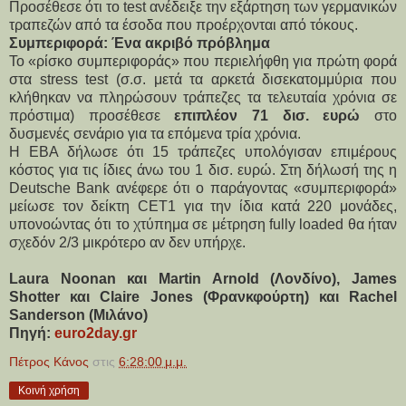
Προσέθεσε ότι το test ανέδειξε την εξάρτηση των γερμανικών
τραπεζών από τα έσοδα που προέρχονται από τόκους.
Συμπεριφορά: Ένα ακριβό πρόβλημα
Το «ρίσκο συμπεριφοράς» που περιελήφθη για πρώτη φορά
στα stress test (σ.σ. μετά τα αρκετά δισεκατομμύρια που
κλήθηκαν να πληρώσουν τράπεζες τα τελευταία χρόνια σε
πρόστιμα) προσέθεσε
επιπλέον 71 δισ. ευρώ
στο
δυσμενές σενάριο για τα επόμενα τρία χρόνια.
Η EBA δήλωσε ότι 15 τράπεζες υπολόγισαν επιμέρους
κόστος για τις ίδιες άνω του 1 δισ. ευρώ. Στη δήλωσή της η
Deutsche Bank ανέφερε ότι ο παράγοντας «συμπεριφορά»
μείωσε τον δείκτη CET1 για την ίδια κατά 220 μονάδες,
υπονοώντας ότι το χτύπημα σε μέτρηση fully loaded θα ήταν
σχεδόν 2/3 μικρότερο αν δεν υπήρχε.
Laura Noonan και Martin Arnold (Λονδίνο), James
Shotter και Claire Jones (Φρανκφούρτη) και Rachel
Sanderson (Μιλάνο)
Πηγή:
euro2day.gr
Πέτρος Κάνος
στις
6:28:00 μ.μ.
Κοινή χρήση