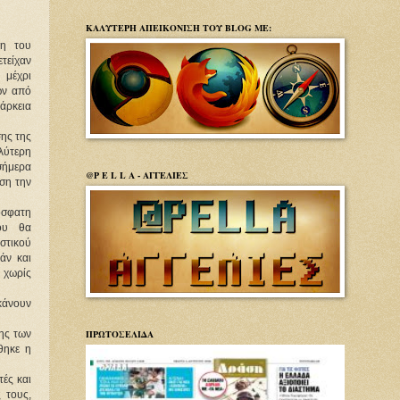
ΚΑΛΥΤΕΡΗ ΑΠΕΙΚΟΝΙΣΗ ΤΟΥ BLOG ΜΕ:
ψη του
τείχαν
 μέχρι
ων από
άρκεια
σης της
λύτερη
σήμερα
@P E L L A - ΑΓΓΕΛΙΕΣ
ση την
όσφατη
ου θα
στικού
άν και
 χωρίς
κάνουν
ΠΡΩΤΟΣΕΛΙΔΑ
ης των
θηκε η
τές και
 τους,