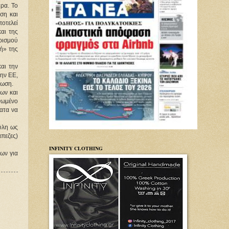
τρα. Το
ση και
οτελεί
αι της
ρισμού
κή» της
αι την
την ΕΕ,
ίωση.
ων και
νωμένο
ατα να
ύλη ως
πεζες)
INFINITY CLOTHING
ων για