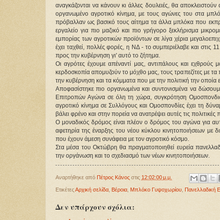
αναγκάζονται να κάνουν κι άλλες δουλειές, θα αποκλειστούν 
οργανωμένο αγροτικό κίνημα, με τους αγώνες του στα μπλ
πρόβαλλαν ως βασικό τους αίτημα τα άλλα μπλόκα που εκπρ
εργαλείο για πιο μαζικό και πιο γρήγορο ξεκλήρισμα μικρ
εμπορίας των αγροτικών προϊόντων σε λίγα χέρια μεγαλοεπι
έχει ταχθεί, πολλές φορές, η ΝΔ - το συμπεριέλαβε και στις 11
προς την κυβέρνηση γι' αυτό το ζήτημα.
Οι αγρότες έχουμε απέναντί μας, αντιπάλους και εχθρούς 
κερδοσκοπία απομυζούν το μόχθο μας, τους τραπεζίτες με τα 
την κυβέρνηση και τα κόμματα που με την πολιτική την οποία 
Αποφασίστηκε πιο οργανωμένα και συντονισμένα να δώσουμ
Επιτροπών Αγώνα σε όλη τη χώρα, συγκρότηση Ομοσπονδιώ
αγροτικό κίνημα σε Συλλόγους και Ομοσπονδίες έχει τη δύν
βάλει φρένο και στην πορεία να ανατρέψει αυτές τις πολιτικές 
Ο μοναδικός δρόμος είναι πλέον ο δρόμος του αγώνα για αυ
αφετηρία της έναρξης του νέου κύκλου κινητοποιήσεων με 
που έχουν άμεση συνάφεια με τον αγροτικό κόσμο.
Στα μέσα του Οκτώβρη θα πραγματοποιηθεί ευρεία πανελλα
την οργάνωση και το σχεδιασμό των νέων κινητοποιήσεων.
Αναρτήθηκε από
Πέτρος Κάνος
στις
12:02:00 μ.μ.
Ετικέτες
Αρχική σελίδα
,
Βέροια
,
Μπλόκο Γυψοχωρίου
,
Πανελλαδική 
Δεν υπάρχουν σχόλια: