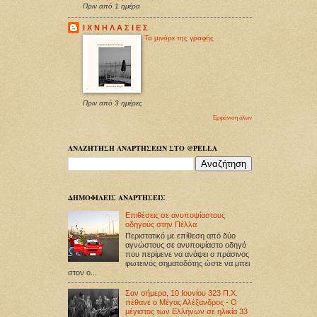
Πριν από 1 ημέρα
Ι Χ Ν Η Λ Α Σ Ι Ε Σ
Τα μινόρε της γραφής
Πριν από 3 ημέρες
Εμφάνιση όλων
ΑΝΑΖΗΤΗΣΗ ΑΝΑΡΤΗΣΕΩΝ ΣΤΟ @PELLA
ΔΗΜΟΦΙΛΕΙΣ ΑΝΑΡΤΗΣΕΙΣ
Επιθέσεις σε ανυποψίαστους
οδηγούς στην Πέλλα
Περιστατικό με επίθεση από δύο
αγνώστους σε ανυποψίαστο οδηγό
που περίμενε να ανάψει ο πράσινος
φωτεινός σηματοδότης ώστε να μπει
στον ο...
Σαν σήμερα, 10 Ιουνίου 323 Π.Χ.
πέθανε ο Μέγας Αλέξανδρος - Ο
μέγιστος των Ελλήνων σε ηλικία 33