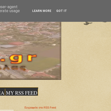
 user-agent
nerate usage
LEARN MORE
GOT IT
ΙΑ
MY RSS FEED
Εγγραφείτε στο RSS Feed