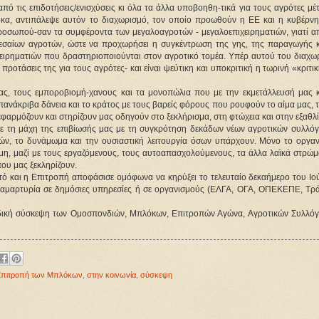
από τις επιδοτήσεις/ενισχύσεις κι όλα τα άλλα υποβοηθη-τικά για τους αγρότες μέ
όκα, αντιπάλεψε αυτόν το διαχωρισμό, τον οποίο προωθούν η ΕΕ και η κυβέρνη
οσωπού-σαν τα συμφέροντα των μεγαλοαγροτών - μεγαλοεπιχειρηματιών, γιατί απ
ομεσαίων αγροτών, ώστε να προχωρήσει η συγκέντρωση της γης, της παραγωγής κ
χειρηματιών που δραστηριοποιούνται στον αγροτικό τομέα. Υπέρ αυτού του διαχω
 προτάσεις της για τους αγρότες- και είναι ψεύτικη και υποκριτική η τωρινή «κριτι
μας, τους εμποροβιομή-χανους και τα μονοπώλια που με την εκμετάλλευσή μας κ
πανάκριβα δάνεια και το κράτος με τους βαρείς φόρους που ρουφούν το αίμα μας, 
εφαρμόζουν και στηρίζουν μας οδηγούν στο ξεκλήρισμα, στη φτώχεια και στην εξαθλ
ε τη μάχη της επιβίωσής μας με τη συγκρότηση δεκάδων νέων αγροτικών συλλόγ
ν, το δυνάμωμα και την ουσιαστική λειτουργία όσων υπάρχουν. Μόνο το οργα
αμη, μαζί με τους εργαζόμενους, τους αυτοαπασχολούμενους, τα άλλα λαϊκά στρώμ
που μας ξεκληρίζουν.
τό και η Επιτροπή αποφάσισε ομόφωνα να κηρύξει το τελευταίο δεκαήμερο του Ιο
διαμαρτυρία σε δημόσιες υπηρεσίες ή σε οργανισμούς (ΕΛΓΑ, ΟΓΑ, ΟΠΕΚΕΠΕ, Τρά
δική σύσκεψη των Ομοσπονδιών, Μπλόκων, Επιτροπών Αγώνα, Αγροτικών Συλλόγ
Επιτροπή των Μπλόκων
,
στην κοινωνία
,
σύσκεψη