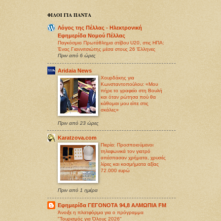
ΦΙΛΟΙ ΓΙΑ ΠΑΝΤΑ
Λόγος της Πέλλας - Ηλεκτρονική
Εφημερίδα Νομού Πέλλας
Παγκόσμιο Πρωτάθλημα στίβου U20, στις ΗΠΑ:
Ένας Γιαννιτσιώτης μέσα στους 26 Έλληνες
Πριν από 6 ώρες
Aridaia News
Χουρδάκης για
Κωνσταντοπούλου: «Μου
πήρε το γραφείο στη Βουλή
και όταν ρώτησα πού θα
κάθομαι μου είπε στις
σκάλες»
Πριν από 23 ώρες
Karatzova.com
Πιερία: Προσποιούμενοι
τηλεφωνικά τον γιατρό
απέσπασαν χρήματα, χρυσές
λίρες και κοσμήματα αξίας
72.000 ευρώ
Πριν από 1 ημέρα
Εφημερίδα ΓΕΓΟΝΟΤΑ 94,8 ΑΛΜΩΠΙΑ FM
Άνοιξε η πλατφόρμα για ο πρόγραμμα
"Τουρισμός για Όλους 2026"