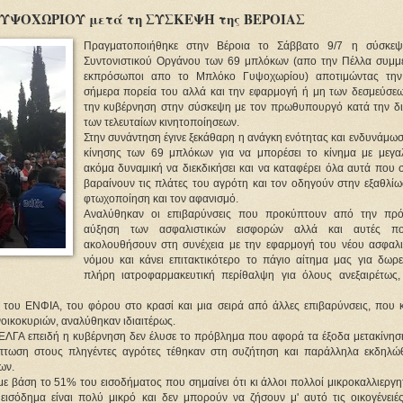
ΨΟΧΩΡΙΟΥ μετά τη ΣΥΣΚΕΨΗ της ΒΕΡΟΙΑΣ
Πραγματοποιήθηκε στην Βέροια το Σάββατο 9/7 η σύσκε
Συντονιστικού Οργάνου των 69 μπλόκων (απο την Πέλλα συμμε
εκπρόσωποι απο το Μπλόκο Γυψοχωρίου) αποτιμώντας την
σήμερα πορεία του αλλά και την εφαρμογή ή μη των δεσμεύσε
την κυβέρνηση στην σύσκεψη με τον πρωθυπουργό κατά την δι
των τελευταίων κινητοποίησεων.
Στην συνάντηση έγινε ξεκάθαρη η ανάγκη ενότητας και ενδυνάμω
κίνησης των 69 μπλόκων για να μπορέσει το κίνημα με μεγα
ακόμα δυναμική να διεκδικήσει και να καταφέρει όλα αυτά που 
βαραίνουν τις πλάτες του αγρότη και τον οδηγούν στην εξαθλίω
φτωχοποίηση και τον αφανισμό.
Αναλύθηκαν οι επιβαρύνσεις που προκύπτουν από την πρ
αύξηση των ασφαλιστικών εισφορών αλλά και αυτές π
ακολουθήσουν στη συνέχεια με την εφαρμογή του νέου ασφαλι
νόμου και κάνει επιτακτικότερο το πάγιο αίτημα μας για δωρε
πλήρη ιατροφαρμακευτική περίθαλψη για όλους ανεξαιρέτως,
 του ΕΝΦΙΑ, του φόρου στο κρασί και μια σειρά από άλλες επιβαρύνσεις, που 
νοικοκυριών, αναλύθηκαν ιδιαιτέρως.
υ ΕΛΓΑ επειδή η κυβέρνηση δεν έλυσε το πρόβλημα που αφορά τα έξοδα μετακίνησ
πτωση στους πληγέντες αγρότες τέθηκαν στη συζήτηση και παράλληλα εκδηλώ
ων.
ε βάση το 51% του εισοδήματος που σημαίνει ότι κι άλλοι πολλοί μικροκαλλιεργη
 εισόδημα είναι πολύ μικρό και δεν μπορούν να ζήσουν μ' αυτό τις οικογένειές