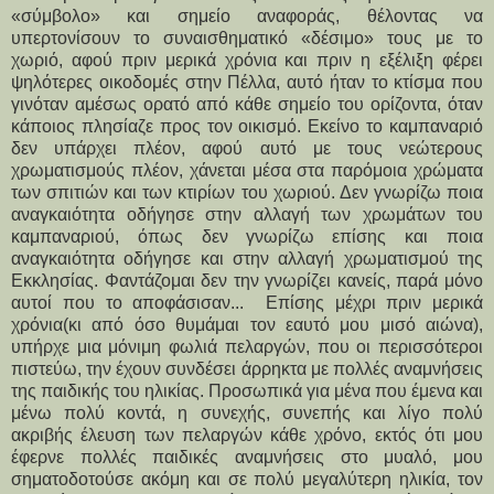
«σύμβολο» και σημείο αναφοράς, θέλοντας να
υπερτονίσουν το συναισθηματικό «δέσιμο» τους με το
χωριό, αφού πριν μερικά χρόνια και πριν η εξέλιξη φέρει
ψηλότερες οικοδομές στην Πέλλα, αυτό ήταν το κτίσμα που
γινόταν αμέσως ορατό από κάθε σημείο του ορίζοντα, όταν
κάποιος πλησίαζε προς τον οικισμό. Εκείνο το καμπαναριό
δεν υπάρχει πλέον, αφού αυτό με τους νεώτερους
χρωματισμούς πλέον, χάνεται μέσα στα παρόμοια χρώματα
των σπιτιών και των κτιρίων του χωριού. Δεν γνωρίζω ποια
αναγκαιότητα οδήγησε στην αλλαγή των χρωμάτων του
καμπαναριού, όπως δεν γνωρίζω επίσης και ποια
αναγκαιότητα οδήγησε και στην αλλαγή χρωματισμού της
Εκκλησίας. Φαντάζομαι δεν την γνωρίζει κανείς, παρά μόνο
αυτοί που το αποφάσισαν... Επίσης μέχρι πριν μερικά
χρόνια(κι από όσο θυμάμαι τον εαυτό μου μισό αιώνα),
υπήρχε μια μόνιμη φωλιά πελαργών, που οι περισσότεροι
πιστεύω, την έχουν συνδέσει άρρηκτα με πολλές αναμνήσεις
της παιδικής του ηλικίας. Προσωπικά για μένα που έμενα και
μένω πολύ κοντά, η συνεχής, συνεπής και λίγο πολύ
ακριβής έλευση των πελαργών κάθε χρόνο, εκτός ότι μου
έφερνε πολλές παιδικές αναμνήσεις στο μυαλό, μου
σηματοδοτούσε ακόμη και σε πολύ μεγαλύτερη ηλικία, τον