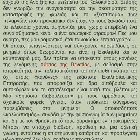
ερχομό της Άνοιξης και μετέπειτα του Καλοκαιριού. Επίσης
δεν γνωρίζω την αναγκαιότητα και την σκοπιμότητα της
καταστροφής της φωλιάς και το «ξεσπίτωμα» των
πελαργών, που πραγματικά δεν έτυχε να τους ξαναδώ ποτέ
τα τελευταία χρόνια, αφήνοντάς μου χωρίς υπερβολή ένα
συναισθηματικό κενό, κι ένα εσωτερικό «τραύμα»! Πες μου
ανόητο, πες μου ρομαντικό, έτσι τα νοιώθω, έτσι τα γράφω...
Οι όποιες μεταγενέστερες και σύγχρονες παρεμβάσεις σε
μνημεία όπως θεωρούνται και είναι η Εκκλησία και το
καμπαναριό μας, δεν πρέπει να υπόκεινται στους κανόνες
της λεγόμενης
Χάρτας της Βενετίας
, με σεβασμό στην
ιστορικότητα, την πολιτισμικότητα και την αισθητικότητα και
όχι στους «κανόνες» της εκάστοτε Εκκλησιαστικής
Επιτροπής, που αποφασίζει και δρα αυτόβουλα και
αυτοκέφαλα και το αποτέλεσμα είναι αυτό που βλέπουμε;
Μια «δημόσια διαβούλευση» με τους αρμόδιους και
σχετικούς φορείς γίνεται, όταν πρόκειται σύγχρονες
παρεμβάσεις στα μνημεία; Ο οποιοσδήποτε
«καλλωπισμός», συνάδει με την φυσιογνωμία των μνημείων
και δη με τον θρησκευτικό τους χαρακτήρα εν προκειμένω;
Μπορεί να υπάρχει διάθεση, πρόθεση και μια σχετική
γνώση, εντούτοις η επιστημονική κατάρτιση και προσέγγιση
μόνο περιττή δεν είναι σε τέτοιες περιπτώσεις.