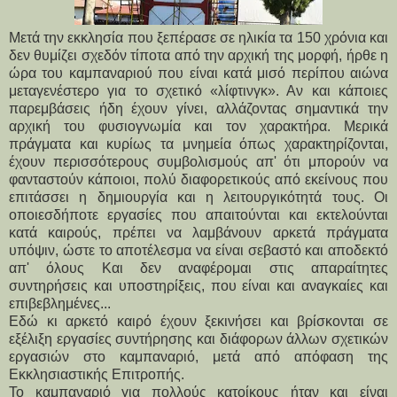
Μετά την εκκλησία που ξεπέρασε σε ηλικία τα 150 χρόνια και
δεν θυμίζει σχεδόν τίποτα από την αρχική της μορφή, ήρθε η
ώρα του καμπαναριού που είναι κατά μισό περίπου αιώνα
μεταγενέστερο για το σχετικό «λίφτινγκ». Αν και κάποιες
παρεμβάσεις ήδη έχουν γίνει, αλλάζοντας σημαντικά την
αρχική του φυσιογνωμία και τον χαρακτήρα. Μερικά
πράγματα και κυρίως τα μνημεία όπως χαρακτηρίζονται,
έχουν περισσότερους συμβολισμούς απ' ότι μπορούν να
φανταστούν κάποιοι, πολύ διαφορετικούς από εκείνους που
επιτάσσει η δημιουργία και η λειτουργικότητά τους. Οι
οποιεσδήποτε εργασίες που απαιτούνται και εκτελούνται
κατά καιρούς, πρέπει να λαμβάνουν αρκετά πράγματα
υπόψιν, ώστε το αποτέλεσμα να είναι σεβαστό και αποδεκτό
απ' όλους Και δεν αναφέρομαι στις απαραίτητες
συντηρήσεις και υποστηρίξεις, που είναι και αναγκαίες και
επιβεβλημένες...
Εδώ κι αρκετό καιρό έχουν ξεκινήσει και βρίσκονται σε
εξέλιξη εργασίες συντήρησης και διάφορων άλλων σχετικών
εργασιών στο καμπαναριό, μετά από απόφαση της
Εκκλησιαστικής Επιτροπής.
Το καμπαναριό για πολλούς κατοίκους ήταν και είναι