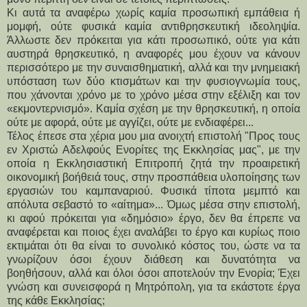
Κι αυτά τα αναφέρω χωρίς καμία προσωπική εμπάθεια ή
μομφή, ούτε φυσικά καμία αντιθρησκευτική ιδεοληψία.
Άλλωστε δεν πρόκειται για κάτι προσωπικό, ούτε για κάτι
αυστηρά θρησκευτικό, η αναφορές μου έχουν να κάνουν
περισσότερο με την συναισθηματική, αλλά και την μνημειακή
υπόσταση των δύο κτισμάτων και την φυσιογνωμία τους,
που χάνονται χρόνο με το χρόνο μέσα στην εξέλιξη και τον
«εκμοντερνισμό». Καμία σχέση με την θρησκευτική, η οποία
ούτε με αφορά, ούτε με αγγίζει, ούτε με ενδιαφέρει...
Τέλος έπεσε στα χέρια μου μια ανοιχτή επιστολή "Προς τους
εν Χριστώ Αδελφούς Ενορίτες της Εκκλησίας μας", με την
οποία η Εκκλησιαστική Επιτροπή ζητά την προαιρετική
οικονομική βοήθειά τους, στην προσπάθεια υλοποίησης των
εργασιών του καμπαναριού. Φυσικά τίποτα μεμπτό και
απόλυτα σεβαστό το «αίτημα»... Όμως μέσα στην επιστολή,
κι αφού πρόκειται για «δημόσιο» έργο, δεν θα έπρεπε να
αναφέρεται και ποιος έχει αναλάβει το έργο και κυρίως ποιο
εκτιμάται ότι θα είναι το συνολικό κόστος του, ώστε να τα
γνωρίζουν όσοι έχουν διάθεση και δυνατότητα να
βοηθήσουν, αλλά και όλοι όσοι αποτελούν την Ενορία; Έχει
γνώση και συνεισφορά η Μητρόπολη, για τα εκάστοτε έργα
της κάθε Εκκλησίας;