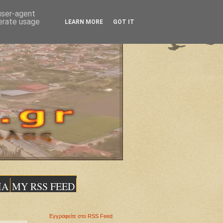
 user-agent
nerate usage
LEARN MORE
GOT IT
ΙΑ
MY RSS FEED
Εγγραφείτε στο RSS Feed