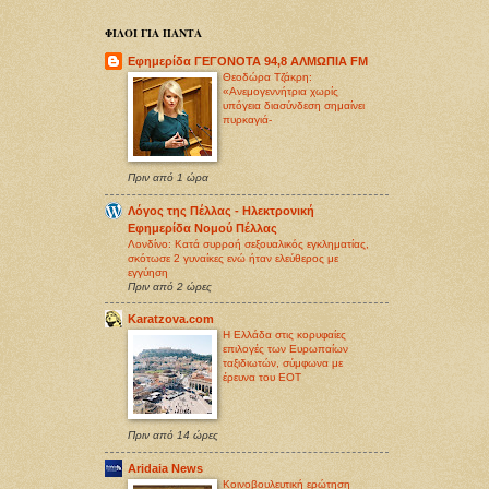
ΦΙΛΟΙ ΓΙΑ ΠΑΝΤΑ
Εφημερίδα ΓΕΓΟΝΟΤΑ 94,8 ΑΛΜΩΠΙΑ FM
Θεοδώρα Τζάκρη:
«Ανεμογεννήτρια χωρίς
υπόγεια διασύνδεση σημαίνει
πυρκαγιά-
Πριν από 1 ώρα
Λόγος της Πέλλας - Ηλεκτρονική
Εφημερίδα Νομού Πέλλας
Λονδίνο: Κατά συρροή σεξoυαλικός εγκληματίας,
σκότωσε 2 γυναίκες ενώ ήταν ελεύθερος με
εγγύηση
Πριν από 2 ώρες
Karatzova.com
Η Ελλάδα στις κορυφαίες
επιλογές των Ευρωπαίων
ταξιδιωτών, σύμφωνα με
έρευνα του ΕΟΤ
Πριν από 14 ώρες
Aridaia News
Κοινοβουλευτική ερώτηση