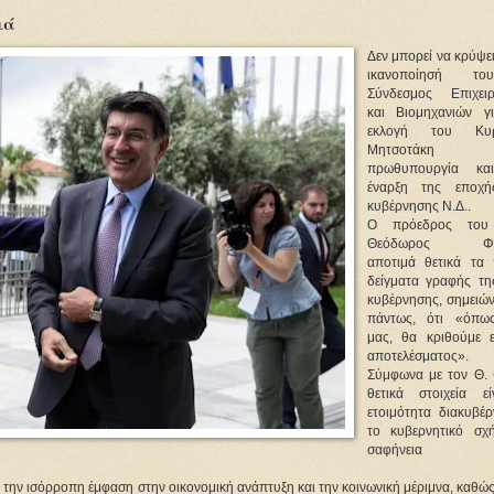
ιά
Δεν μπορεί να κρύψε
ικανοποίησή τ
Σύνδεσμος Επιχει
και Βιομηχανιών γ
εκλογή του Κυρ
Μητσοτάκη 
πρωθυπουργία κα
έναρξη της εποχή
κυβέρνησης Ν.Δ..
Ο πρόεδρος του
Θεόδωρος Φέσ
αποτιμά θετικά τα
δείγματα γραφής τη
κυβέρνησης, σημειών
πάντως, ότι «όπω
μας, θα κριθούμε 
αποτελέσματος».
Σύμφωνα με τον Θ.
θετικά στοιχεία ε
ετοιμότητα διακυβέρ
το κυβερνητικό σχ
σαφήνεια 
 την ισόρροπη έμφαση στην οικονομική ανάπτυξη και την κοινωνική μέριμνα, καθώς