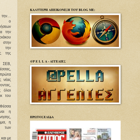
ΚΑΛΥΤΕΡΗ ΑΠΕΙΚΟΝΙΣΗ ΤΟΥ BLOG ΜΕ:
ι την…
ου ο
ρήσεων
ια την
ιάκου
στην
ι την
ς της
@P E L L A - ΑΓΓΕΛΙΕΣ
 ΣΕΒ,
σας,
 πρώτα
ς νέας
οντας,
ς όλοι
εκ του
 Φέσσα
ίναι η
ΠΡΩΤΟΣΕΛΙΔΑ
νησης,
ήμα, η
των
 και με