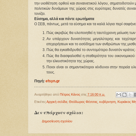
την υιοθέτηση ορθού και συναινετικού λόγου, σηματοδοτούν
πολιτικών δυνάμεων της χώρας στις ευρύτερες δυνατές συναιν
τονίζει.
Εύσημα, αλλά και πέντε ερωτήματα
Ο ΣΕΒ, πάντως, μετά τα εύσημα και τα καλά λόγια περί σαφήνει
Πώς ακριβώς θα υλοποιηθεί η ταυτόχρονη μείωση των
Αν υπάρχουν δυνατότητες μεγαλύτερης και ταχύτερη
επιχειρήσεων και το εισόδημα των ανθρώπων της μισθω
Πώς θα εγκαθιδρυθεί το συντομότερο δυνατόν κράτος 
Πώς θα διασφαλισθεί η σταθερότητα του οικονομικού 
την ελκυστικότητα της χώρας.
Ποιοι είναι οι σημαντικότεροι κίνδυνοι στην πορεία 
τους.
Πηγή:
efsyn.gr
Αναρτήθηκε από
Πέτρος Κάνος
στις
7:16:00 π.μ.
Ετικέτες
Αρχική σελίδα
,
Θεόδωρος Φέσσας
,
κυβέρνηση
,
Κυριάκος Μ
Δεν υπάρχουν σχόλια:
Δημοσίευση σχολίου