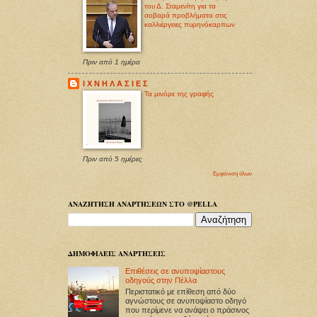
του Δ. Σταμενίτη για τα
σοβαρά προβλήματα στις
καλλιέργειες πυρηνόκαρπων
Πριν από 1 ημέρα
Ι Χ Ν Η Λ Α Σ Ι Ε Σ
Τα μινόρε της γραφής
Πριν από 5 ημέρες
Εμφάνιση όλων
ΑΝΑΖΗΤΗΣΗ ΑΝΑΡΤΗΣΕΩΝ ΣΤΟ @PELLA
ΔΗΜΟΦΙΛΕΙΣ ΑΝΑΡΤΗΣΕΙΣ
Επιθέσεις σε ανυποψίαστους
οδηγούς στην Πέλλα
Περιστατικό με επίθεση από δύο
αγνώστους σε ανυποψίαστο οδηγό
που περίμενε να ανάψει ο πράσινος