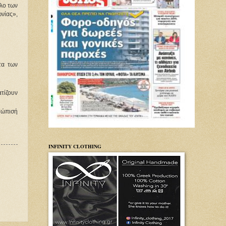
λο των
ωνίας»,
τα των
τίζουν
ετώπισή
INFINITY CLOTHING