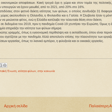
 οικονομικών αποφάσεων. Κακή τροχιά έχει η χώρα και στον τομέα της πολιτικής
κών υπουργών να έχουν μειωθεί, από το 2021, από 20% στο 16%.
 επιδόσεις στον φετινό δείκτη ισότητας των φύλων, ο οποίος συνδυάζει 31 διαφορ
ές χώρες ακολουθούν η Ολλανδία, η Φινλανδία και η Γαλλία. Η Σλοβενία ήταν η μό
ν να μειώνεται φέτος, ενώ η Ελλάδα κατέλαβε την τελευταία θέση στον δείκτη.
τον σε δεδομένα του 2019, πριν η πανδημία Covid-19 χτυπήσει την Ευρώπη. Όμως η 
δημία επηρεάζει την ισότητα των φύλων σήμερα.
ώτης γραμμής, όπως η υγειονομική περίθαλψη και η εκπαίδευση, όπου είναι περισ
που σχετίζεται με την πανδημία. Αλλά αποτελούν επίσης την πλειονότητα των εργα
εων εργασίας, όπως το λιανικό εμπόριο, η φιλοξενία και οι οικιακές εργασίες.
παϊκή Ένωση
,
ισότητα φύλων
,
στην κοινωνία
Αρχική σελίδα
Παλαιότερη 