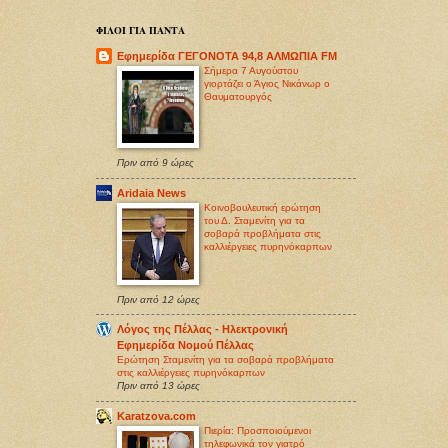
ΦΙΛΟΙ ΓΙΑ ΠΑΝΤΑ
Εφημερίδα ΓΕΓΟΝΟΤΑ 94,8 ΑΛΜΩΠΙΑ FM
Σήμερα 7 Αυγούστου
γιορτάζει ο Άγιος Νικάνωρ ο
Θαυματουργός
Πριν από 9 ώρες
Aridaia News
Κοινοβουλευτική ερώτηση
του Δ. Σταμενίτη για τα
σοβαρά προβλήματα στις
καλλιέργειες πυρηνόκαρπων
Πριν από 12 ώρες
Λόγος της Πέλλας - Ηλεκτρονική
Εφημερίδα Νομού Πέλλας
Ερώτηση Σταμενίτη για τα σοβαρά προβλήματα
στις καλλιέργειες πυρηνόκαρπων
Πριν από 13 ώρες
Karatzova.com
Πιερία: Προσποιούμενοι
τηλεφωνικά τον γιατρό