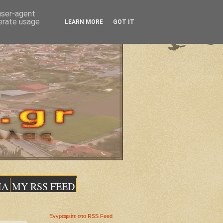
 user-agent
nerate usage
LEARN MORE
GOT IT
ΙΑ
MY RSS FEED
Εγγραφείτε στο RSS Feed