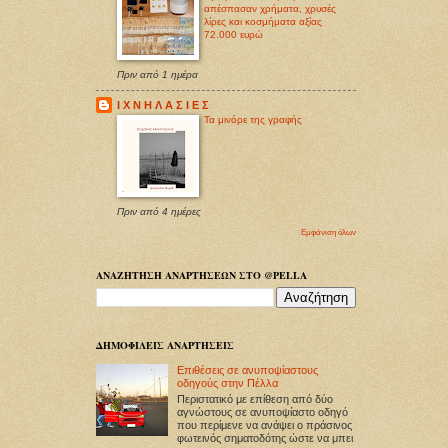
απέσπασαν χρήματα, χρυσές
λίρες και κοσμήματα αξίας
72.000 ευρώ
Πριν από 1 ημέρα
Ι Χ Ν Η Λ Α Σ Ι Ε Σ
Τα μινόρε της γραφής
Πριν από 4 ημέρες
Εμφάνιση όλων
ΑΝΑΖΗΤΗΣΗ ΑΝΑΡΤΗΣΕΩΝ ΣΤΟ @PELLA
ΔΗΜΟΦΙΛΕΙΣ ΑΝΑΡΤΗΣΕΙΣ
Επιθέσεις σε ανυποψίαστους
οδηγούς στην Πέλλα
Περιστατικό με επίθεση από δύο
αγνώστους σε ανυποψίαστο οδηγό
που περίμενε να ανάψει ο πράσινος
φωτεινός σηματοδότης ώστε να μπει