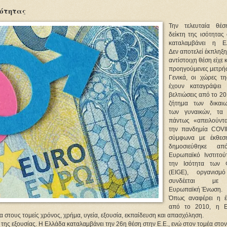
σότητας
Την τελευταία θέ
δείκτη της ισότητας
καταλαμβάνει η Ε
Δεν αποτελεί έκπληξ
αντίστοιχη θέση είχε κ
προηγούμενες μετρήσ
Γενικά, οι χώρες τη
έχουν καταγράψει 
βελτιώσεις από το 2
ζήτημα των δικαι
των γυναικών, τα
πάντως «απειλούντ
την πανδημία COVI
σύμφωνα με έκθεσ
δημοσιεύθηκε α
Ευρωπαϊκό Ινστιτού
την Ισότητα των 
(EIGE), οργανισμ
συνδέεται με
Ευρωπαϊκή Ένωση.
Όπως αναφέρει η έ
από το 2010, η Ε
α στους τομείς χρόνος, χρήμα, υγεία, εξουσία, εκπαίδευση και απασχόληση.
 της εξουσίας. Η Ελλάδα καταλαμβάνει την 26η θέση στην Ε.Ε., ενώ στον τομέα στο