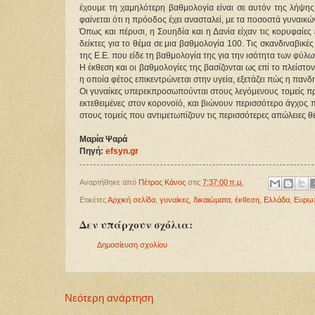
έχουμε τη χαμηλότερη βαθμολογία είναι σε αυτόν της λήψης
φαίνεται ότι η πρόοδος έχει ανασταλεί, με τα ποσοστά γυναι
Όπως και πέρυσι, η Σουηδία και η Δανία είχαν τις κορυφαίες
δείκτες για το θέμα σε μια βαθμολογία 100. Τις σκανδιναβικ
της Ε.Ε. που είδε τη βαθμολογία της για την ισότητα των φύλω
Η έκθεση και οι βαθμολογίες της βασίζονται ως επί το πλείσ
η οποία φέτος επικεντρώνεται στην υγεία, εξετάζει πώς η παν
Οι γυναίκες υπερεκπροσωπούνται στους λεγόμενους τομείς πρ
εκτεθειμένες στον κορονοϊό, και βιώνουν περισσότερο άγχος 
στους τομείς που αντιμετωπίζουν τις περισσότερες απώλειες θέσ
Μαρία Ψαρά
Πηγή:
efsyn.gr
Αναρτήθηκε από
Πέτρος Κάνος
στις
7:37:00 π.μ.
Ετικέτες
Αρχική σελίδα
,
γυναίκες
,
δικαιώματα
,
έκθεση
,
Ελλάδα
,
Ευρω
Δεν υπάρχουν σχόλια:
Δημοσίευση σχολίου
Νεότερη ανάρτηση