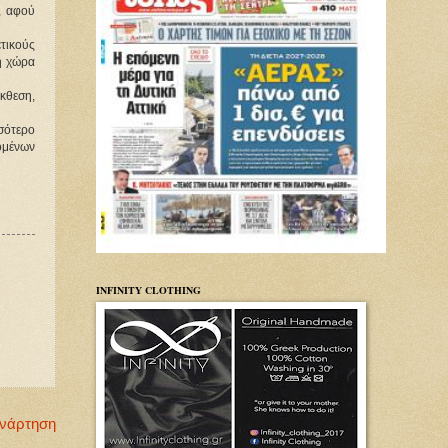
, αφού
ετικούς
νη χώρα
έκθεση,
σότερο
ζομένων
INFINITY CLOTHING
Ανάρτηση