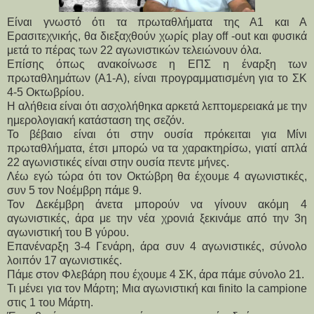
Είναι γνωστό ότι τα πρωταθλήματα της Α1 και Α
Ερασιτεχνικής, θα διεξαχθούν χωρίς play off -out και φυσικά
μετά το πέρας των 22 αγωνιστικών τελειώνουν όλα.
Επίσης όπως ανακοίνωσε η ΕΠΣ η έναρξη των 
πρωταθλημάτων (Α1-Α), είναι προγραμματισμένη για το ΣΚ 
4-5 Οκτωβρίου.
Η αλήθεια είναι ότι ασχολήθηκα αρκετά λεπτομερειακά με την 
ημερολογιακή κατάσταση της σεζόν.
Το βέβαιο είναι ότι στην ουσία πρόκειται για Μίνι 
πρωταθλήματα, έτσι μπορώ να τα χαρακτηρίσω, γιατί απλά 
22 αγωνιστικές είναι στην ουσία πεντε μήνες. 
Λέω εγώ τώρα ότι τον Οκτώβρη θα έχουμε 4 αγωνιστικές, 
συν 5 τον Νοέμβρη πάμε 9.
Τον Δεκέμβρη άνετα μπορούν να γίνουν ακόμη 4 
αγωνιστικές, άρα με την νέα χρονιά ξεκινάμε από την 3η 
αγωνιστική του Β γύρου.
Επανέναρξη 3-4 Γενάρη, άρα συν 4 αγωνιστικές, σύνολο 
λοιπόν 17 αγωνιστικές.
Πάμε στον Φλεβάρη που έχουμε 4 ΣΚ, άρα πάμε σύνολο 21.
Τι μένει για τον Μάρτη; Μια αγωνιστική και finito la campione 
στις 1 του Μάρτη.