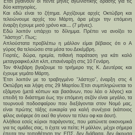
Έτσι βγαίνουν οι πεντε μήνες αγωνιστικής δράσης για τις 
δύο κατηγορίες.
Και εδώ είναι το ζήτημα. Αρχίζουμε αρχές Οκτώβρη και 
τελειώνουμε αρχές του Μάρτη, άρα μέχρι την επόμενη 
έναρξη έχουμε μισό χρόνο και.... (7 μήνες).
Εδώ λοιπόν υπάρχει το δίλημμα. Πρέπει να ανοίξει το 
"λάστιχο". Πως;
Απλούστατα προβλέπω η μάλλον είμαι βέβαιος ότι ο Α 
γύρος θα τελειώσει στα μέσα του Δεκέμβρη.
Γιορτές, δώρα, ηρεμία, πιθανή παράταση για κάτι καλό 
μεταγραφικό,κλπ κλπ, επανέναρξη στις 10 Γενάρη.
Τον Φλεβάρη βγαζουμε το τριήμερο της Κ. Δευτέρας και 
έχουμε γεμάτο Μάρτη.
Έτσι λοιπόν με το τραβηγμένο "λάστιχο", έναρξη στις 4 
Οκτώβρη και λήψη στις 29 Μαρτίου.Έτσι συμπληρώνεται το 
εξάμηνο (μετά κόπων και βασάνων, που λέει ο λόγος) και 
επειδή το διάστημα έως την επόμενη σεζόν είναι μεγάλο, τα 
τουρνουά ποδοσφαίρου που διεξάγονται στον Νομό μας, 
είναι πρώτης τάξης ευκαιρία για καλή συνέχεια (κάποιος 
φίλος ανέφερε ότι εκεί θα γίνουν τα πλευ οφ και άουτ).
Αλήθεια εσείς κύριοι παράγοντες, που ματώνετε οικονομικά 
για τις ομάδες σας, τι έχετε να πείτε; Η μάλλον, μέχρι σήμερα 
έπειτα την τοποθέτηση της ΕΠΣ, δεν διάβασα, δεν άκουσα 