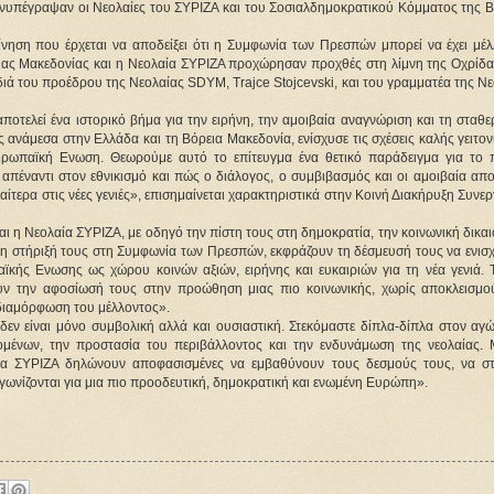
νυπέγραψαν οι Νεολαίες του ΣΥΡΙΖΑ και του Σοσιαλδημοκρατικού Κόμματος της Β
ηση που έρχεται να αποδείξει ότι η Συμφωνία των Πρεσπών μπορεί να έχει μέλλ
ς Μακεδονίας και η Νεολαία ΣΥΡΙΖΑ προχώρησαν προχθές στη λίμνη της Οχρίδας
ά του προέδρου της Νεολαίας SDΥΜ, Trajce Stojcevski, και του γραμματέα της Νε
οτελεί ένα ιστορικό βήμα για την ειρήνη, την αμοιβαία αναγνώριση και τη σταθε
ανάμεσα στην Ελλάδα και τη Βόρεια Μακεδονία, ενίσχυσε τις σχέσεις καλής γειτονί
υρωπαϊκή Ενωση. Θεωρούμε αυτό το επίτευγμα ένα θετικό παράδειγμα για το π
πέναντι στον εθνικισμό και πώς ο διάλογος, ο συμβιβασμός και οι αμοιβαία αποδ
ίτερα στις νέες γενιές», επισημαίνεται χαρακτηριστικά στην Κοινή Διακήρυξη Συνερ
ι η Νεολαία ΣΥΡΙΖΑ, με οδηγό την πίστη τους στη δημοκρατία, την κοινωνική δικαι
τη στήριξή τους στη Συμφωνία των Πρεσπών, εκφράζουν τη δέσμευσή τους να ενισχ
κής Ενωσης ως χώρου κοινών αξιών, ειρήνης και ευκαιριών για τη νέα γενιά. Τ
 την αφοσίωσή τους στην προώθηση μιας πιο κοινωνικής, χωρίς αποκλεισμούς
 διαμόρφωση του μέλλοντος».
εν είναι μόνο συμβολική αλλά και ουσιαστική. Στεκόμαστε δίπλα-δίπλα στον αγών
ζομένων, την προστασία του περιβάλλοντος και την ενδυνάμωση της νεολαίας. Μ
α ΣΥΡΙΖΑ δηλώνουν αποφασισμένες να εμβαθύνουν τους δεσμούς τους, να στ
γωνίζονται για μια πιο προοδευτική, δημοκρατική και ενωμένη Ευρώπη».