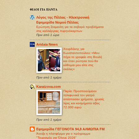
ΦΙΛΟΙ ΓΙΑ ΠΑΝΤΑ
Λόγος της Πέλλας - Ηλεκτρονική
Εφημερίδα Νομού Πέλλας
Ερώτηση Σταμενίτη για τα σοβαρά προβλήματα
στις καλλιέργειες πυρηνόκαρπων
Πριν από 1 ώρα
Aridaia News
Χουρδάκης για
Κωνσταντοπούλου: «Μου
πήρε το γραφείο στη Βουλή
και όταν ρώτησα πού θα
κάθομαι μου είπε στις
σκάλες»
Πριν από 1 ημέρα
Karatzova.com
Πιερία: Προσποιούμενοι
τηλεφωνικά τον γιατρό
απέσπασαν χρήματα, χρυσές
λίρες και κοσμήματα αξίας
72.000 ευρώ
Πριν από 1 ημέρα
Εφημερίδα ΓΕΓΟΝΟΤΑ 94,8 ΑΛΜΩΠΙΑ FM
Άνοιξε η πλατφόρμα για ο πρόγραμμα
"Τουρισμός για Όλους 2026"