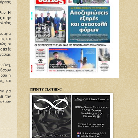
όρειας
ον. Η 
 στην 
ολαίας 
ρότητα 
ας και 
ώς οι 
εκτές 
γασίας 
οσύνη, 
ύσουν 
όσο η 
, και 
INFINITY CLOTHING
α για 
ε την 
αθούν 