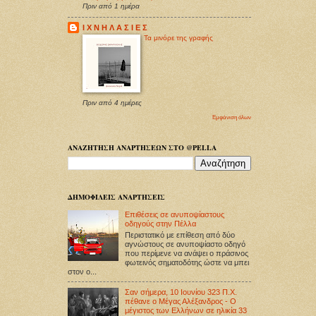
Πριν από 1 ημέρα
Ι Χ Ν Η Λ Α Σ Ι Ε Σ
Τα μινόρε της γραφής
Πριν από 4 ημέρες
Εμφάνιση όλων
ΑΝΑΖΗΤΗΣΗ ΑΝΑΡΤΗΣΕΩΝ ΣΤΟ @PELLA
ΔΗΜΟΦΙΛΕΙΣ ΑΝΑΡΤΗΣΕΙΣ
Επιθέσεις σε ανυποψίαστους
οδηγούς στην Πέλλα
Περιστατικό με επίθεση από δύο
αγνώστους σε ανυποψίαστο οδηγό
που περίμενε να ανάψει ο πράσινος
φωτεινός σηματοδότης ώστε να μπει
στον ο...
Σαν σήμερα, 10 Ιουνίου 323 Π.Χ.
πέθανε ο Μέγας Αλέξανδρος - Ο
μέγιστος των Ελλήνων σε ηλικία 33