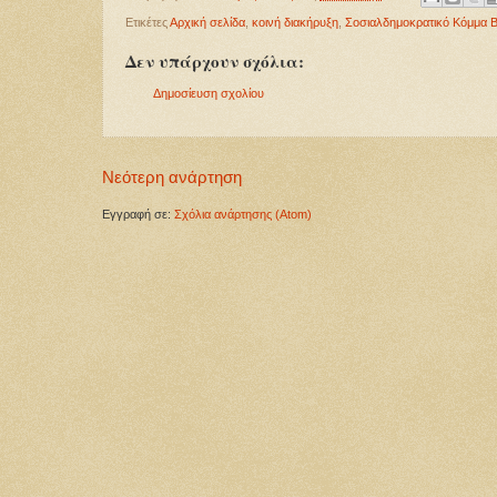
Ετικέτες
Αρχική σελίδα
,
κοινή διακήρυξη
,
Σοσιαλδημοκρατικό Κόμμα 
Δεν υπάρχουν σχόλια:
Δημοσίευση σχολίου
Νεότερη ανάρτηση
Εγγραφή σε:
Σχόλια ανάρτησης (Atom)