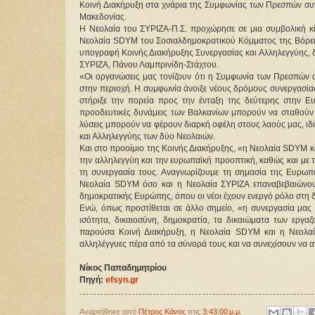
Κοινή Διακήρυξη στα χνάρια της Συμφωνίας των Πρεσπών συ
Μακεδονίας.
Η Νεολαία του ΣΥΡΙΖΑ-Π.Σ. προχώρησε σε μια συμβολική κίν
Νεολαία SDYM του Σοσιαλδημοκρατικού Κόμματος της Βόρεια
υπογραφή Κοινής Διακήρυξης Συνεργασίας και Αλληλεγγύης, δι
ΣΥΡΙΖΑ, Πάνου Λαμπρινίδη-Στάχτου.
«Οι οργανώσεις μας τονίζουν ότι η Συμφωνία των Πρεσπών απ
στην περιοχή. Η συμφωνία άνοιξε νέους δρόμους συνεργασίας 
στήριξε την πορεία προς την ένταξη της δεύτερης στην Ε
προοδευτικές δυνάμεις των Βαλκανίων μπορούν να σταθούν α
λύσεις μπορούν να φέρουν διαρκή οφέλη στους λαούς μας, ιδια
και Αλληλεγγύης των δύο Νεολαιών.
Και στο προοίμιο της Κοινής Διακήρυξης, «η Νεολαία SDYM κα
την αλληλεγγύη και την ευρωπαϊκή προοπτική, καθώς και με 
τη συνεργασία τους. Αναγνωρίζουμε τη σημασία της Ευρωπαϊ
Νεολαία SDYM όσο και η Νεολαία ΣΥΡΙΖΑ επαναβεβαιώνουν
δημοκρατικής Ευρώπης, όπου οι νέοι έχουν ενεργό ρόλο στη
Ενώ, όπως προστίθεται σε άλλο σημείο, «η συνεργασία μας δ
ισότητα, δικαιοσύνη, δημοκρατία, τα δικαιώματα των εργα
παρούσα Κοινή Διακήρυξη, η Νεολαία SDYM και η Νεολαί
αλληλέγγυες πέρα από τα σύνορά τους και να συνεχίσουν να α
Νίκος Παπαδημητρίου
Πηγή: 
efsyn.gr
Αναρτήθηκε από
Πέτρος Κάνος
στις
3:43:00 μ.μ.