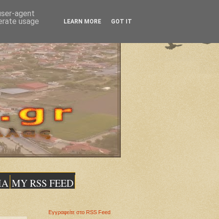
 user-agent
nerate usage
LEARN MORE
GOT IT
ΙΑ
MY RSS FEED
Εγγραφείτε στο RSS Feed