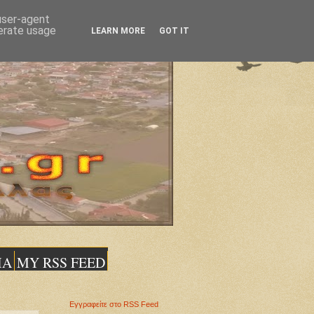
 user-agent
nerate usage
LEARN MORE
GOT IT
ΙΑ
MY RSS FEED
Εγγραφείτε στο RSS Feed