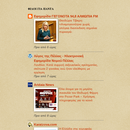
ΦΙΛΟΙ ΓΙΑ ΠΑΝΤΑ
Εφημερίδα ΓΕΓΟΝΟΤΑ 94,8 ΑΛΜΩΠΙΑ FM
Θεοδώρα Τζάκρη:
«Ανεμογεννήτρια χωρίς
υπόγεια διασύνδεση σημαίνει
πυρκαγιά-
Πριν από 6 ώρες
Λόγος της Πέλλας - Ηλεκτρονική
Εφημερίδα Νομού Πέλλας
Λονδίνο: Κατά συρροή σεξoυαλικός εγκληματίας,
σκότωσε 2 γυναίκες ενώ ήταν ελεύθερος με
εγγύηση
Πριν από 7 ώρες
Aridaia News
Όλα έτοιμα για τη μεγάλη
συναυλία του Θοδωρή Φέρρη
στο Pozar Park – Χρήσιμες
πληροφορίες για το κοινό
Πριν από 8 ώρες
Karatzova.com
Η Ελλάδα στις κορυφαίες