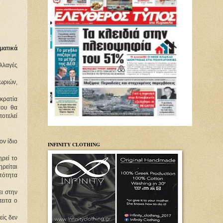
ματικά
λλαγές 
ριών, 
ρατία 
ου θα 
οτελεί 
ν ίδιο 
INFINITY CLOTHING
ρεί το 
είται 
ότητα 
 στην 
ιτα ο 
ίς δεν 