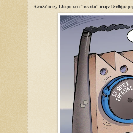
Απολύσεις, 13ωρο και “αντίο” στην 15νθήμερ