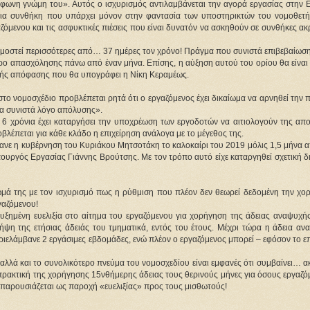
μφωνη γνώμη του». Αυτός ο ισχυρισμός αντιλαμβάνεται την αγορά εργασίας στην Ε
μια συνθήκη που υπάρχει μόνον στην φαντασία των υποστηρικτών του νομοθετήμ
ενου και τις ασφυκτικές πιέσεις που είναι δυνατόν να ασκηθούν σε συνθήκες ακρ
μοστεί περισσότερες από… 37 ημέρες τον χρόνο! Πράγμα που συνιστά επιβεβαίωση 
ρο απασχόλησης πάνω από έναν μήνα. Επίσης, η αύξηση αυτού του ορίου θα είναι 
κής απόφασης που θα υπογράφει η Νίκη Κεραμέως. 
«στο νομοσχέδιο προβλέπεται ρητά ότι ο εργαζόμενος έχει δικαίωμα να αρνηθεί την 
να συνιστά λόγο απόλυσης».
 6 χρόνια έχει καταργήσει την υποχρέωση των εργοδοτών να αιτιολογούν της απολ
βλέπεται για κάθε κλάδο η επιχείρηση ανάλογα με το μέγεθος της.
ανε η κυβέρνηση του Κυριάκου Μητσοτάκη το καλοκαίρι του 2019 μόλις 1,5 μήνα α
ουργός Εργασίας Γιάννης Βρούτσης. Με τον τρόπο αυτό είχε καταργηθεί σχετική δι
μά της με τον ισχυρισμό πως η ρύθμιση που πλέον δεν θεωρεί δεδομένη την χορ
γαζόμενου!
ξημένη ευελιξία στο αίτημα του εργαζόμενου για χορήγηση της άδειας αναψυχής»
λήψη της ετήσιας άδειάς του τμηματικά, εντός του έτους. Μέχρι τώρα η άδεια αν
ιελάμβανε 2 εργάσιμες εβδομάδες, ενώ πλέον ο εργαζόμενος μπορεί – εφόσον το επ
αλλά και το συνολικότερο πνεύμα του νομοσχεδίου είναι εμφανές ότι συμβαίνει… α
α πρακτική της χορήγησης 15νθήμερης άδειας τους θερινούς μήνες για όσους εργαζό
 παρουσιάζεται ως παροχή «ευελιξίας» προς τους μισθωτούς!