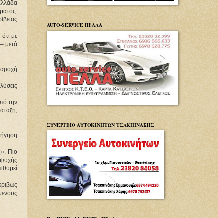
λλάδα 
ατος. 
ίβειας 
AUTO-SERVICE ΠΕΛΛΑ
ότι με 
– μετά 
παροχή 
ύσεις 
πό την 
άταξη, 
ΣΥΝΕΡΓΕΙΟ ΑΥΤΟΚΙΝΗΤΩΝ ΤΣΑΚΠΙΝΑΚΗΣ
ήγηση 
. Πιο 
αψυχής 
ιθυμεί 
κριβώς 
μενους 