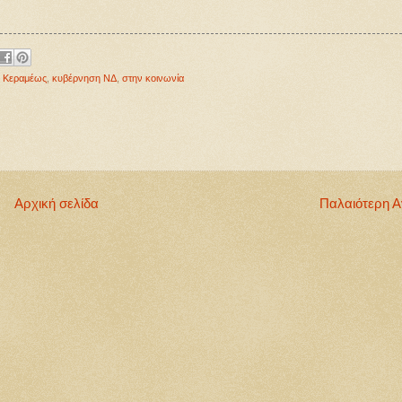
,
Κεραμέως
,
κυβέρνηση ΝΔ
,
στην κοινωνία
Αρχική σελίδα
Παλαιότερη 