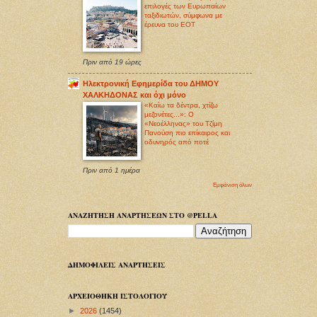
επιλογές των Ευρωπαίων
ταξιδιωτών, σύμφωνα με
έρευνα του ΕΟΤ
Πριν από 19 ώρες
Ηλεκτρονική Εφημερίδα του ΔΗΜΟΥ
ΧΑΛΚΗΔΟΝΑΣ και όχι μόνο
«Καίω τα δέντρα, χτίζω
μεζονέτες...»: Ο
«Νεοέλληνας» του Τζίμη
Πανούση πιο επίκαιρος και
οδυνηρός από ποτέ
Πριν από 1 ημέρα
Εμφάνιση όλων
ΑΝΑΖΗΤΗΣΗ ΑΝΑΡΤΗΣΕΩΝ ΣΤΟ @PELLA
ΔΗΜΟΦΙΛΕΙΣ ΑΝΑΡΤΗΣΕΙΣ
ΑΡΧΕΙΟΘΗΚΗ ΙΣΤΟΛΟΓΙΟΥ
►
2026
(1454)