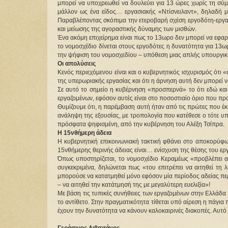
μπορεί να υποχρεωθεί να δουλεύει για 13 ώρες χωρίς τη σύ
μάλλον ως ένα είδος… εργασιακής «Ντίσνειλαντ», δηλαδή 
Παραβλέποντας σκόπιμα την ετεροβαρή σχέση εργοδότη-εργαζόμ
και μείωσης της αγοραστικής δύναμης των μισθών.
Ένα ακόμη επιχείρημα είναι πως το 13ωρο δεν μπορεί να εφαρ
το νομοσχέδιο δίνεται στους εργοδότες η δυνατότητα για 13ω
την ψήφιση του νομοσχεδίου – υπόθεση μιας απλής υπουργι
Οι απολύσεις
Κενός περιεχόμενου είναι και ο κυβερνητικός ισχυρισμός ότι 
της υπερωριακής εργασίας και ότι η άρνηση αυτή δεν μπορεί 
Σε αυτό το σημείο η κυβέρνηση «προσπερνά» το ότι εδώ και
εργαζομένων, εφόσον αυτές είναι στο ποσοστιαίο όριο που προ
Θυμίζουμε ότι, η παρέμβαση αυτή ήταν από τις πρώτες που έκ
ανάληψη της εξουσίας, με τροπολογία που κατέθεσε ο τότε υπ
πρόσφατα ψηφισμένη, από την κυβέρνηση του Αλέξη Τσίπρα.
Η 15νθήμερη άδεια
Η κυβερνητική επικοινωνιακή τακτική φθάνει στο αποκορύφω
15νθήμερης θερινής άδειας είναι… ενίσχυση της θέσης του ερ
Όπως υποστηρίζεται, το νομοσχέδιο Κεραμέως «προβλέπει αυ
συγκεκριμένα, δηλώνεται πως «του επιτρέπει να αιτηθεί τη 
μπορούσε να κατατμηθεί μόνο εφόσον μία περίοδος αδείας περ
– να αιτηθεί την κατάτμησή της με μεγαλύτερη ευελιξία»!
Με βάση τις τυπικές συνήθειες των εργαζομένων στην Ελλάδα 
το αντίθετο. Στην πραγματικότητα τίθεται υπό αίρεση η πάγι
έχουν την δυνατότητα να κάνουν καλοκαιρινές διακοπές. Αυτό
Γεράσιμος Λιβιτσάνος