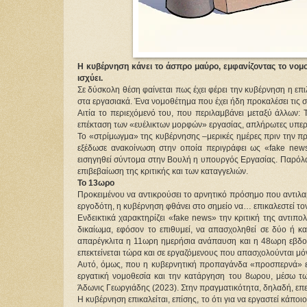
Η κυβέρνηση κάνει το άσπρο μαύρο, εμφανίζοντας το νομ
ισχύει.
Σε δύσκολη θέση φαίνεται πως έχει φέρει την κυβέρνηση η επ
στα εργασιακά. Ένα νομοθέτημα που έχει ήδη προκαλέσει τις σ
Αιτία το περιεχόμενό του, που περιλαμβάνει μεταξύ άλλων:
επέκταση των «ευέλικτων μορφών» εργασίας, απλήρωτες υπερω
Το «στρίμωγμα» της κυβέρνησης –μερικές ημέρες πριν την πρ
εξέδωσε ανακοίνωση στην οποία περιγράφει ως «fake news»
εισηγηθεί σύντομα στην Βουλή η υπουργός Εργασίας. Παρόλα α
επιβεβαίωση της κριτικής και των καταγγελιών.
Το 13ωρο
Προκειμένου να αντικρούσει το αρνητικό πρόσημο που αντιλαμ
εργοδότη, η κυβέρνηση φθάνει στο σημείο να… επικαλεστεί τον
Ενδεικτικά χαρακτηρίζει «fake news» την κριτική της αντιπο
δικαίωμα, εφόσον το επιθυμεί, να απασχοληθεί σε δύο ή κ
απαρέγκλιτα η 11ωρη ημερήσια ανάπαυση και η 48ωρη εβδο
επεκτείνεται τώρα και σε εργαζόμενους που απασχολούνται μό
Αυτό, όμως, που η κυβερνητική προπαγάνδα «προσπερνά» είν
εργατική νομοθεσία και την κατάργηση του 8ωρου, μέσω τω
Άδωνις Γεωργιάδης (2023). Στην πραγματικότητα, δηλαδή, επεκ
Η κυβέρνηση επικαλείται, επίσης, το ότι για να εργαστεί κάπο