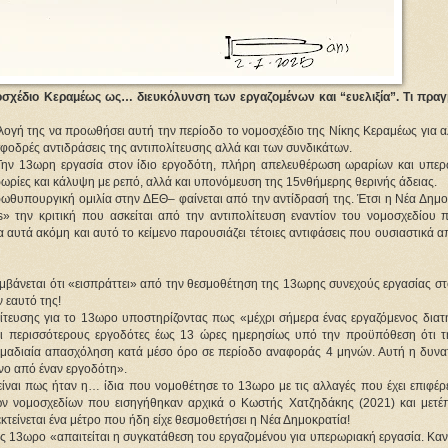
οσχέδιο Κεραμέως ως… διευκόλυνση των εργαζομένων και “ευελιξία”. Τι πραγ
ιλογή της να προωθήσει αυτή την περίοδο το νομοσχέδιο της Νίκης Κεραμέως για α
φοδρές αντιδράσεις της αντιπολίτευσης αλλά και των συνδικάτων.
 Την 13ωρη εργασία στον ίδιο εργοδότη, πλήρη απελευθέρωση ωραρίων και υπερω
ρίες και κάλυψη με ρεπό, αλλά και υπονόμευση της 15νθήμερης θερινής άδειας.
ωθυπουργική ομιλία στην ΔΕΘ– φαίνεται από την αντίδρασή της. Έτσι η Νέα Δημοκ
 την κριτική που ασκείται από την αντιπολίτευση εναντίον του νομοσχεδίου π
υτά ακόμη και αυτό το κείμενο παρουσιάζει τέτοιες αντιφάσεις που ουσιαστικά απ
βάνεται ότι «εισπράττει» από την θεσμοθέτηση της 13ωρης συνεχούς εργασίας στο
 εαυτό της!
λίτευσης για το 13ωρο υποστηρίζοντας πως «μέχρι σήμερα ένας εργαζόμενος διατη
αι περισσότερους εργοδότες έως 13 ώρες ημερησίως υπό την προϋπόθεση ότι τηρ
μαδιαία απασχόληση κατά μέσο όρο σε περίοδο αναφοράς 4 μηνών. Αυτή η δυνατ
νο από έναν εργοδότη».
αι πως ήταν η… ίδια που νομοθέτησε το 13ωρο με τις αλλαγές που έχει επιφέρει
ν νομοσχεδίων που εισηγήθηκαν αρχικά ο Κωστής Χατζηδάκης (2021) και μετέπε
τείνεται ένα μέτρο που ήδη είχε θεσμοθετήσει η Νέα Δημοκρατία!
ιος 13ωρο «απαιτείται η συγκατάθεση του εργαζομένου για υπερωριακή εργασία. Κανε