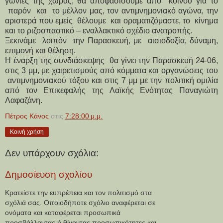
γωνιές της χώρας, θα αποφασίσουμε από κοινού για το
παρόν και το μέλλον μας, τον αντιμνημονιακό αγώνα, την
αριστερά που εμείς θέλουμε και οραματιζόμαστε, το κίνημα
και το ριζοσπαστικό – εναλλακτικό σχέδιο ανατροπής.
Ξεκινάμε λοιπόν την Παρασκευή, με αισιοδοξία, δύναμη,
επιμονή και θέληση.
Η έναρξη της συνδιάσκεψης θα γίνει την Παρασκευή 24-06,
στις 3 μμ, με χαιρετισμούς από κόμματα και οργανώσεις του
αντιμνημονιακού τόξου και στις 7 μμ με την πολιτική ομιλία
από τον Επικεφαλής της Λαϊκής Ενότητας Παναγιώτη
Λαφαζάνη.
Πέτρος Κάνος
στις
7:28:00 μ.μ.
Κοινή χρήση
Δεν υπάρχουν σχόλια:
Δημοσίευση σχολίου
Κρατείστε την ευπρέπεια και τον πολιτισμό στα
σχόλιά σας. Οποιοδήποτε σχόλιο αναφέρεται σε
ονόματα και καταφέρεται προσωπικά
προσβάλλοντας ή θίγοντας προσωπικότητες και