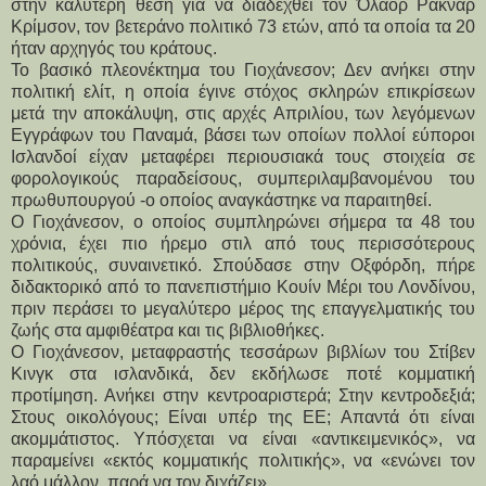
στην καλύτερη θέση για να διαδεχθεί τον Όλαορ Ράκναρ
Κρίμσον, τον βετεράνο πολιτικό 73 ετών, από τα οποία τα 20
ήταν αρχηγός του κράτους.
Το βασικό πλεονέκτημα του Γιοχάνεσον; Δεν ανήκει στην
πολιτική ελίτ, η οποία έγινε στόχος σκληρών επικρίσεων
μετά την αποκάλυψη, στις αρχές Απριλίου, των λεγόμενων
Εγγράφων του Παναμά, βάσει των οποίων πολλοί εύποροι
Ισλανδοί είχαν μεταφέρει περιουσιακά τους στοιχεία σε
φορολογικούς παραδείσους, συμπεριλαμβανομένου του
πρωθυπουργού -ο οποίος αναγκάστηκε να παραιτηθεί.
Ο Γιοχάνεσον, ο οποίος συμπληρώνει σήμερα τα 48 του
χρόνια, έχει πιο ήρεμο στιλ από τους περισσότερους
πολιτικούς, συναινετικό. Σπούδασε στην Οξφόρδη, πήρε
διδακτορικό από το πανεπιστήμιο Κουίν Μέρι του Λονδίνου,
πριν περάσει το μεγαλύτερο μέρος της επαγγελματικής του
ζωής στα αμφιθέατρα και τις βιβλιοθήκες.
Ο Γιοχάνεσον, μεταφραστής τεσσάρων βιβλίων του Στίβεν
Κινγκ στα ισλανδικά, δεν εκδήλωσε ποτέ κομματική
προτίμηση. Ανήκει στην κεντροαριστερά; Στην κεντροδεξιά;
Στους οικολόγους; Είναι υπέρ της ΕΕ; Απαντά ότι είναι
ακομμάτιστος. Υπόσχεται να είναι «αντικειμενικός», να
παραμείνει «εκτός κομματικής πολιτικής», να «ενώνει τον
λαό μάλλον, παρά να τον διχάζει».