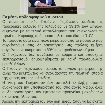
Εν μέσω ποδοσφαιρικού πυρετού
Ο πανεπιστημιακός Γκούντνι Γιοχάνεσον κέρδισε τις
προεδρικές εκλογές της Ισλανδίας με 39,1% των ψήφων,
σύμφωνα με τα τελικά αποτελέσματα που ανακοίνωσε το
πρωί της Κυριακής το δημόσιο τηλεοπτικό δίκτυο RUV.
Το ποσοστό αυτό είναι πολύ μικρότερο από το ποσοστό που
συγκέντρωνε στις δημοσκοπήσεις -τις πρώτες ημέρες
συγκέντρωνε ακόμη και το 69% των προθέσεων ψήφου.
Ο Γιοχάνεσον δεν συνδέεται με κόμματα και υπόσχεται
εκσυγχρονισμό, δημοψηφίσματα με λαϊκή πρωτοβουλία,
μεταξύ άλλων.
Ο Γκούντνι Γιοχάνεσον πέρασε το μεγαλύτερο μέρος της
ζωής του μελετώντας και σχολιάζοντας την πολιτική ιστορία
της χώρας του, της Ισλανδίας.
Η νίκη του Γιοχάνεσον δεν αποτελεί έκπληξη: αφότου
ανακοίνωσε την υποψηφιότητά του, στις αρχές Μαΐου, όλες
οι δημοσκοπήσεις τον έφεραν να προηγείται μακράν των
οκτώ αντιπάλων του.
Άρχισε την εκστρατεία του ενώ ήδη εμφανιζόταν να βρίσκεται