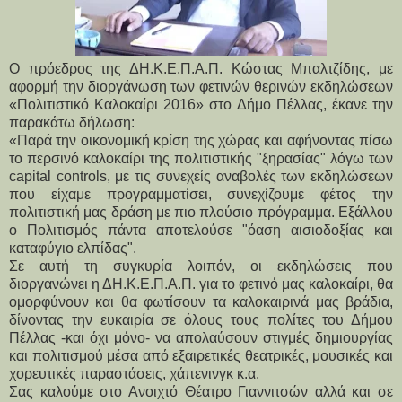
Ο πρόεδρος της ΔΗ.Κ.Ε.Π.Α.Π. Κώστας Μπαλτζίδης, με
αφορμή την διοργάνωση των φετινών θερινών εκδηλώσεων
«Πολιτιστικό Καλοκαίρι 2016» στο Δήμο Πέλλας, έκανε την
παρακάτω δήλωση:
«Παρά την οικονομική κρίση της χώρας και αφήνοντας πίσω
το περσινό καλοκαίρι της πολιτιστικής "ξηρασίας" λόγω των
capital
controls
, με τις συνεχείς αναβολές των εκδηλώσεων
που είχαμε προγραμματίσει, συνεχίζουμε φέτος την
πολιτιστική μας δράση με πιο πλούσιο πρόγραμμα. Εξάλλου
ο Πολιτισμός πάντα αποτελούσε "όαση αισιοδοξίας και
καταφύγιο ελπίδας".
Σε αυτή τη συγκυρία λοιπόν, οι εκδηλώσεις που
διοργανώνει η ΔΗ.Κ.Ε.Π.Α.Π. για το φετινό μας καλοκαίρι, θα
ομορφύνουν και θα φωτίσουν τα καλοκαιρινά μας βράδια,
δίνοντας την ευκαιρία σε όλους τους πολίτες του Δήμου
Πέλλας -και όχι μόνο- να απολαύσουν στιγμές δημιουργίας
και πολιτισμού μέσα από εξαιρετικές θεατρικές, μουσικές και
χορευτικές παραστάσεις, χάπενινγκ κ.α.
Σας καλούμε στο Ανοιχτό Θέατρο Γιαννιτσών αλλά και σε