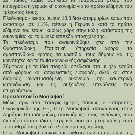
Σε ποιους τομείς οφείλεται το πλεόνασμα ρεκόρ που
καταγράφει η γερμανική οικονομία για το πρώτο εξάμηνο του
τρέχοντος έτους.
Πλεόνασμα - ρεκόρ, ύψους 18,3 δισεκατομμυρίων ευρώ που
αντιστοιχεί σε 1,1%, πέτυχε η Γερμανία κατά το πρώτο
εξάμηνο του έτους, κυρίως χάρη στην καλή κατάσταση της
οικονομίας και τα υψηλά επίπεδα απασχόλησης.
Το πλεόνασμα που ανακοινώθηκε χτες από την
Ομοσπονδιακή Στατιστική Υπηρεσία αφορά το
ομοσπονδιακό κράτος, τα κρατίδια, τους δήμους και τις
κοινότητες και τα ταμία κοινωνικής ασφάλισης.
Σύμφωνα με τα ίδια στοιχεία, οφείλεται στα υψηλά έσοδα
από φόρους και ασφαλιστικές εισφορές, αλλά και στην
διαρκώς αναπτυσσόμενη οικονομία, την εσωτερική
κατανάλωση και τις αυξημένες επενδύσεις των
επιχειρήσεων.
Προειδοποιεί ο Μοσκοβισί
Μόλις πριν από τέσσερις ημέρες πάντως, ο Επίτροπος
Οικονομικών της ΕΕ, Πιερ Μοσκοβισί, απαντώντας στον
Δημήτρη Παπαδημούλη, υπογράμμιζε τους κινδύνους που
διατρέχει τόσο η ίδια η Γερμανία όσο και η ευρωζώνη, από
το σταθερά υπερβολικό πλεόνασμα της πρώτης.
Ο κ. Μοσκοβισί επικαλείται έκθεση των υπηρεσιών της