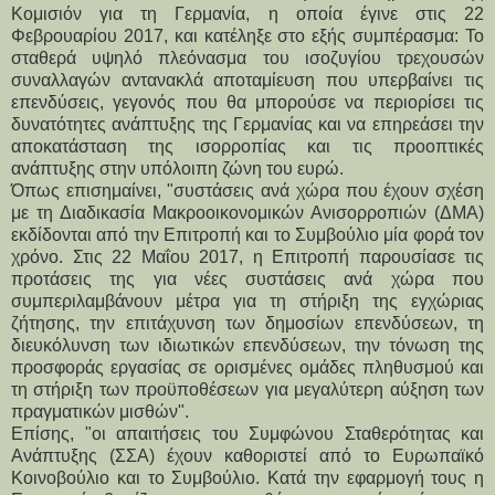
Κομισιόν για τη Γερμανία, η οποία έγινε στις 22
Φεβρουαρίου 2017, και κατέληξε στο εξής συμπέρασμα: Το
σταθερά υψηλό πλεόνασμα του ισοζυγίου τρεχουσών
συναλλαγών αντανακλά αποταμίευση που υπερβαίνει τις
επενδύσεις, γεγονός που θα μπορούσε να περιορίσει τις
δυνατότητες ανάπτυξης της Γερμανίας και να επηρεάσει την
αποκατάσταση της ισορροπίας και τις προοπτικές
ανάπτυξης στην υπόλοιπη ζώνη του ευρώ.
Όπως επισημαίνει, "συστάσεις ανά χώρα που έχουν σχέση
με τη Διαδικασία Μακροοικονομικών Ανισορροπιών (ΔΜΑ)
εκδίδονται από την Επιτροπή και το Συμβούλιο μία φορά τον
χρόνο. Στις 22 Μαΐου 2017, η Επιτροπή παρουσίασε τις
προτάσεις της για νέες συστάσεις ανά χώρα που
συμπεριλαμβάνουν μέτρα για τη στήριξη της εγχώριας
ζήτησης, την επιτάχυνση των δημοσίων επενδύσεων, τη
διευκόλυνση των ιδιωτικών επενδύσεων, την τόνωση της
προσφοράς εργασίας σε ορισμένες ομάδες πληθυσμού και
τη στήριξη των προϋποθέσεων για μεγαλύτερη αύξηση των
πραγματικών μισθών".
Επίσης, "οι απαιτήσεις του Συμφώνου Σταθερότητας και
Ανάπτυξης (ΣΣΑ) έχουν καθοριστεί από το Ευρωπαϊκό
Κοινοβούλιο και το Συμβούλιο. Κατά την εφαρμογή τους η