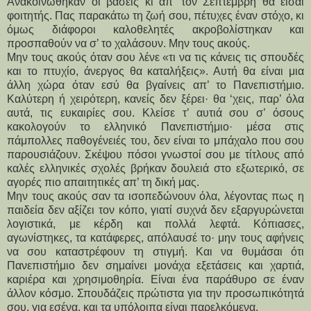
Ανακοινώθηκαν οι βάσεις κι απ’ τον Σεπτέμβρη θα είσαι
φοιτητής. Πας παρακάτω τη ζωή σου, πέτυχες έναν στόχο, κι
όμως διάφοροι καλοθελητές ακροβολίστηκαν και
προσπαθούν να σ’ το χαλάσουν. Μην τους ακούς.
Μην τους ακούς όταν σου λένε «τι να τις κάνεις τις σπουδές
και το πτυχίο, άνεργος θα καταλήξεις». Αυτή θα είναι μια
άλλη χώρα όταν εσύ θα βγαίνεις απ’ το Πανεπιστήμιο.
Καλύτερη ή χειρότερη, κανείς δεν ξέρει· θα ‘χεις, παρ’ όλα
αυτά, τις ευκαιρίες σου. Κλείσε τ’ αυτιά σου σ’ όσους
κακολογούν το ελληνικό Πανεπιστήμιο· μέσα στις
πάμπολλες παθογένειές του, δεν είναι το μπάχαλο που σου
παρουσιάζουν. Σκέψου πόσοι γνωστοί σου με τίτλους από
καλές ελληνικές σχολές βρήκαν δουλειά στο εξωτερικό, σε
αγορές πιο απαιτητικές απ’ τη δική μας.
Μην τους ακούς σαν τα ισοπεδώνουν όλα, λέγοντας πως η
παιδεία δεν αξίζει τον κόπο, γιατί συχνά δεν εξαργυρώνεται
λογιστικά, με κέρδη και πολλά λεφτά. Κόπιασες,
αγωνίστηκες, τα κατάφερες, απόλαυσέ το· μην τους αφήνεις
να σου καταστρέφουν τη στιγμή. Και να θυμάσαι ότι
Πανεπιστήμιο δεν σημαίνει μονάχα εξετάσεις και χαρτιά,
καριέρα και χρησιμοθηρία. Είναι ένα παράθυρο σε έναν
άλλον κόσμο. Σπουδάζεις πρώτιστα για την προσωπικότητά
σου, για εσένα, και τα υπόλοιπα είναι παρελκόμενα.