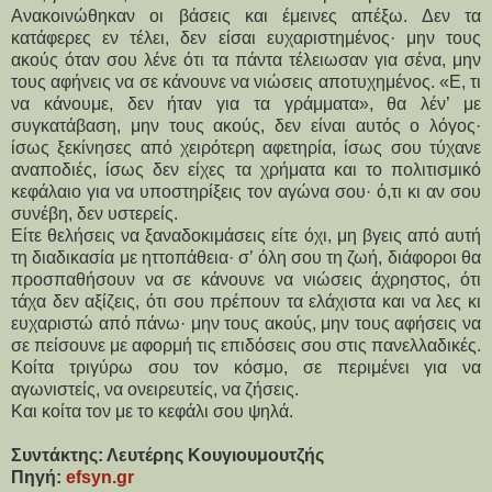
Ανακοινώθηκαν οι βάσεις και έμεινες απέξω. Δεν τα
κατάφερες εν τέλει, δεν είσαι ευχαριστημένος· μην τους
ακούς όταν σου λένε ότι τα πάντα τέλειωσαν για σένα, μην
τους αφήνεις να σε κάνουνε να νιώσεις αποτυχημένος. «Ε, τι
να κάνουμε, δεν ήταν για τα γράμματα», θα λέν’ με
συγκατάβαση, μην τους ακούς, δεν είναι αυτός ο λόγος·
ίσως ξεκίνησες από χειρότερη αφετηρία, ίσως σου τύχανε
αναποδιές, ίσως δεν είχες τα χρήματα και το πολιτισμικό
κεφάλαιο για να υποστηρίξεις τον αγώνα σου· ό,τι κι αν σου
συνέβη, δεν υστερείς.
Είτε θελήσεις να ξαναδοκιμάσεις είτε όχι, μη βγεις από αυτή
τη διαδικασία με ηττοπάθεια· σ’ όλη σου τη ζωή, διάφοροι θα
προσπαθήσουν να σε κάνουνε να νιώσεις άχρηστος, ότι
τάχα δεν αξίζεις, ότι σου πρέπουν τα ελάχιστα και να λες κι
ευχαριστώ από πάνω· μην τους ακούς, μην τους αφήσεις να
σε πείσουνε με αφορμή τις επιδόσεις σου στις πανελλαδικές.
Κοίτα τριγύρω σου τον κόσμο, σε περιμένει για να
αγωνιστείς, να ονειρευτείς, να ζήσεις.
Και κοίτα τον με το κεφάλι σου ψηλά.
Συντάκτης: Λευτέρης Κουγιουμουτζής
Πηγή:
efsyn.gr