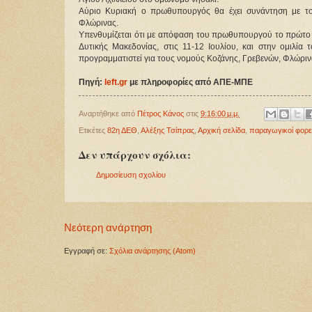
Αύριο Κυριακή ο πρωθυπουργός θα έχει συνάντηση με το
Φλώρινας.
Υπενθυμίζεται ότι με απόφαση του πρωθυπουργού το πρώτο π
Δυτικής Μακεδονίας, στις 11-12 Ιουλίου, και στην ομιλία
προγραμματιστεί για τους νομούς Κοζάνης, Γρεβενών, Φλώριν
Πηγή:
left.gr
με πληροφορίες από ΑΠΕ-ΜΠΕ
Αναρτήθηκε από
Πέτρος Κάνος
στις
9:16:00 μ.μ.
Ετικέτες
82η ΔΕΘ
,
Αλέξης Τσίπρας
,
Αρχική σελίδα
,
παραγωγικοί φορε
Δεν υπάρχουν σχόλια:
Δημοσίευση σχολίου
Νεότερη ανάρτηση
Εγγραφή σε:
Σχόλια ανάρτησης (Atom)