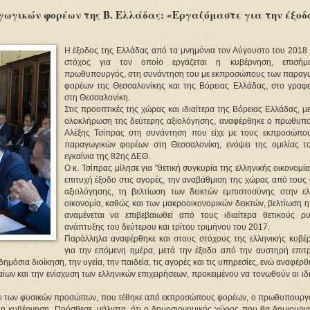
ωγικών φορέων της Β. Ελλάδας: «Εργαζόμαστε για την έξοδ
Η έξοδος της Ελλάδας από τα μνημόνια τον Αύγουστο του 2018 ε
στόχος για τον οποίο εργάζεται η κυβέρνηση, επισήμ
πρωθυπουργός, στη συνάντηση του με εκπροσώπους των παραγ
φορέων της Θεσσαλονίκης και της Βόρειας Ελλάδας, στο γραφε
στη Θεσσαλονίκη.
Στις προοπτικές της χώρας και ιδιαίτερα της Βόρειας Ελλάδας, μ
ολοκλήρωση της δεύτερης αξιολόγησης, αναφέρθηκε ο πρωθυπ
Αλέξης Τσίπρας στη συνάντηση που είχε με τους εκπροσώπο
παραγωγικών φορέων στη Θεσσαλονίκη, ενόψει της ομιλίας τ
εγκαίνια της 82ης ΔΕΘ.
Ο κ. Τσίπρας μίλησε για "θετική συγκυρία της ελληνικής οικονομία
επιτυχή έξοδο στις αγορές, την αναβάθμιση της χώρας από τους
αξιολόγησης, τη βελτίωση των δεικτών εμπιστοσύνης στην ελ
οικονομία, καθώς και των μακροοικονομικών δεικτών, βελτίωση 
αναμένεται να επιβεβαιωθεί από τους ιδιαίτερα θετικούς ρ
ανάπτυξης του δεύτερου και τρίτου τριμήνου του 2017.
Παράλληλα αναφέρθηκε και στους στόχους της ελληνικής κυβέ
για την επόμενη ημέρα, μετά την έξοδο από την αυστηρή επιτρ
όσια διοίκηση, την υγεία, την παιδεία, τις αγορές και τις υπηρεσίες, ενώ αναφέρθ
ων και την ενίσχυση των ελληνικών επιχειρήσεων, προκειμένου να τονωθούν οι ιδ
 και των φυσικών προσώπων, που τέθηκε από εκπροσώπους φορέων, ο πρωθυπουργό
ι η κυβέρνηση. Πρόσθεσε, μάλιστα, ότι ο δημοσιονομικός χώρος που θα δημιουργη