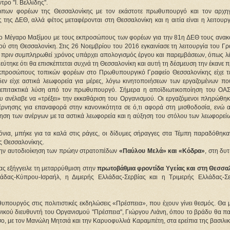
ρο "Ι. Βελλίδης".
σώπων φορέων της Θεσσαλονίκης με τον εκάστοτε πρωθυπουργό και τον αρχη
 της ΔΕΘ, αλλά φέτος μεταφέρονται στη Θεσσαλονίκη και η αιτία είναι η λειτουρ
 στο Μέγαρο Μαξίμου με τους εκπροσώπους των φορέων για την 81η ΔΕΘ τους ανακ
 στη Θεσσαλονίκη. Στις 26 Νοεμβρίου του 2016 εγκαινίασε τη λειτουργία του Γρ
πριν συμπληρωθεί χρόνος υπάρχει απολογισμός έργου και παρεμβάσεων, όπως λέ
τηκε ότι θα επισκέπτεται συχνά τη Θεσσαλονίκη και αυτή τη δέσμευση την έκανε π
 εκπροσώπους τοπικών φορέων στο Πρωθυπουργικό Γραφείο Θεσσαλονίκης είχε τε
εν είχε αστικά λεωφορεία για μέρες, λόγω κινητοποιήσεων των εργαζομένων πο
 επιτακτικά λύση από τον πρωθυπουργό. Σήμερα η αποϊδιωτικοποίηση του ΟΑΣ
ου ανέλαβε να «τρέξει» την εκκαθάριση του Οργανισμού. Οι εργαζόμενοι πληρώθηκ
ρνησης για επαναφορά στην κανονικότητα σε ό,τι αφορά στη μισθοδοσία, ενώ α
ίνηση των ανέργων με τα αστικά λεωφορεία και η αύξηση του στόλου των λεωφορεί
όνια, μπήκε για τα καλά στις ράγες, οι δίδυμες σήραγγες στα Τέμπη παραδόθηκα
ης Θεσσαλονίκης.
ην αυτοδιοίκηση των πρώην στρατοπέδων
«Παύλου Μελά» και «Κόδρα»
, στη δυτ
ας εξήγγειλε τη μεταρρύθμιση στην
πρωτοβάθμια φροντίδα Υγείας και στη Θεσσα
ας-Κύπρου-Ισραήλ, η Διμερής Ελλάδας-Σερβίας και η Τριμερής Ελλάδας-Σε
πουργός στις πολιτιστικές εκδηλώσεις «Πρέσπεια», που έχουν γίνει θεσμός. Θα μ
νικού διευθυντή του Οργανισμού "Πρέσπεια", Γιώργου Λιάνη, όπου το βράδυ θα πα
ο, με τον Μανώλη Μητσιά και την Καρυοφυλλιά Καραμπέτη, στα ερείπια της βασιλι