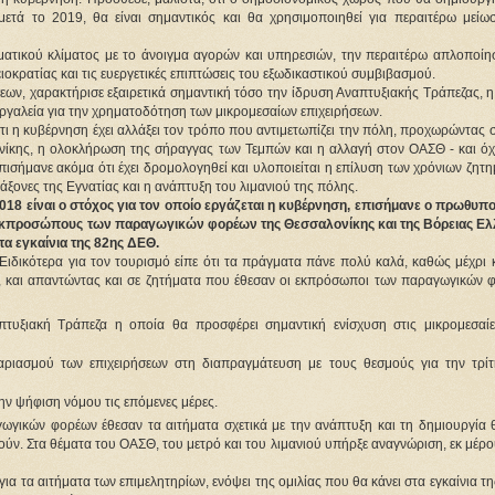
τά το 2019, θα είναι σημαντικός και θα χρησιμοποιηθεί για περαιτέρω μείω
ηματικού κλίματος με το άνοιγμα αγορών και υπηρεσιών, την περαιτέρω απλοποίη
ιοκρατίας και τις ευεργετικές επιπτώσεις του εξωδικαστικού συμβιβασμού.
εων, χαρακτήρισε εξαιρετικά σημαντική τόσο την ίδρυση Αναπτυξιακής Τράπεζας, 
 εργαλεία για την χρηματοδότηση των μικρομεσαίων επιχειρήσεων.
ότι η κυβέρνηση έχει αλλάξει τον τρόπο που αντιμετωπίζει την πόλη, προχωρώντας 
νίκης, η ολοκλήρωση της σήραγγας των Τεμπών και η αλλαγή στον ΟΑΣΘ - και όχι
ισήμανε ακόμα ότι έχει δρομολογηθεί και υλοποιείται η επίλυση των χρόνιων ζητ
άξονες της Εγνατίας και η ανάπτυξη του λιμανιού της πόλης.
018 είναι ο στόχος για τον οποίο εργάζεται η κυβέρνηση, επισήμανε ο πρωθυπ
ε εκπροσώπους των παραγωγικών φορέων της Θεσσαλονίκης και της Βόρειας Ελ
τα εγκαίνια της 82ης ΔΕΘ.
Ειδικότερα για τον τουρισμό είπε ότι τα πράγματα πάνε πολύ καλά, καθώς μέχρι 
ώ, και απαντώντας και σε ζητήματα που έθεσαν οι εκπρόσωποι των παραγωγικών 
πτυξιακή Τράπεζα η οποία θα προσφέρει σημαντική ενίσχυση στις μικρομεσαίε
ριασμού των επιχειρήσεων στη διαπραγμάτευση με τους θεσμούς για την τρίτ
ην ψήφιση νόμου τις επόμενες μέρες.
ωγικών φορέων έθεσαν τα αιτήματα σχετικά με την ανάπτυξη και τη δημιουργία 
ύν. Στα θέματα του ΟΑΣΘ, του μετρό και του λιμανιού υπήρξε αναγνώριση, εκ μέρ
τα αιτήματα των επιμελητηρίων, ενόψει της ομιλίας που θα κάνει στα εγκαίνια τ