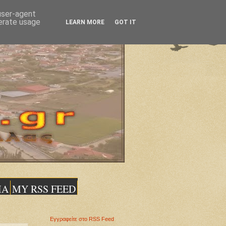
 user-agent
nerate usage
LEARN MORE
GOT IT
ΙΑ
MY RSS FEED
Εγγραφείτε στο RSS Feed