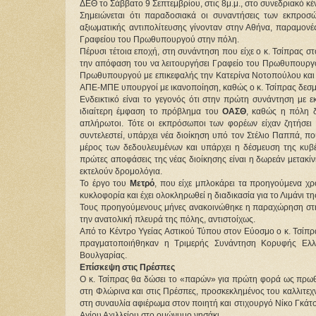
ΔΕΘ το Σάββατο 9 Σεπτεμβρίου, στις 8μ.μ., στο συνεδριακό κέντ
Σημειώνεται ότι παραδοσιακά οι συναντήσεις των εκπρο
αξιωματικής αντιπολίτευσης γίνονταν στην Αθήνα, παραμονές
Γραφείου του Πρωθυπουργού στην πόλη.
Πέρυσι τέτοια εποχή, στη συνάντηση που είχε ο κ. Τσίπρας
την απόφαση του να λειτουργήσει Γραφείο του Πρωθυπουργού
Πρωθυπουργού με επικεφαλής την Κατερίνα Νοτοπούλου και 
ΑΠΕ-ΜΠΕ υπουργοί με ικανοποίηση, καθώς ο κ. Τσίπρας δεσμεύ
Ενδεικτικό είναι το γεγονός ότι στην πρώτη συνάντηση με
ιδιαίτερη έμφαση το πρόβλημα του
ΟΑΣΘ
, καθώς η πόλη δ
απλήρωτοι. Τότε οι εκπρόσωποι των φορέων είχαν ζητήσει
συντελεστεί, υπάρχει νέα διοίκηση υπό τον Στέλιο Παππά, π
μέρος των δεδουλευμένων και υπάρχει η δέσμευση της κυβέ
πρώτες αποφάσεις της νέας διοίκησης είναι η δωρεάν μετακ
εκτελούν δρομολόγια.
Το έργο του
Μετρό
, που είχε μπλοκάρει τα προηγούμενα χρ
κυκλοφορία και έχει ολοκληρωθεί η διαδικασία για το Λιμάνι τ
Τους προηγούμενους μήνες ανακοινώθηκε η παραχώρηση στ
την ανατολική πλευρά της πόλης, αντιστοίχως.
Από το Κέντρο Υγείας Αστικού Τύπου στον Εύοσμο ο κ. Τσίπρ
πραγματοποιήθηκαν η Τριμερής Συνάντηση Κορυφής Ελλάδ
Βουλγαρίας.
Επίσκεψη στις Πρέσπες
Ο κ. Τσίπρας θα δώσει το «παρών» για πρώτη φορά ως πρωθυ
στη Φλώρινα και στις Πρέσπες, προσκεκλημένος του καλλιτεχ
στη συναυλία αφιέρωμα στον ποιητή και στιχουργό Νίκο Γκάτσ
Αγίου Αχιλλείου στο ομώνυμο νησάκι.