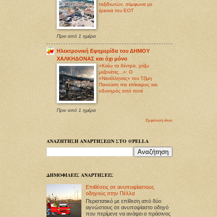
ταξιδιωτών, σύμφωνα με
έρευνα του ΕΟΤ
Πριν από 1 ημέρα
Ηλεκτρονική Εφημερίδα του ΔΗΜΟΥ
ΧΑΛΚΗΔΟΝΑΣ και όχι μόνο
«Καίω τα δέντρα, χτίζω
μεζονέτες...»: Ο
«Νεοέλληνας» του Τζίμη
Πανούση πιο επίκαιρος και
οδυνηρός από ποτέ
Πριν από 1 ημέρα
Εμφάνιση όλων
ΑΝΑΖΗΤΗΣΗ ΑΝΑΡΤΗΣΕΩΝ ΣΤΟ @PELLA
ΔΗΜΟΦΙΛΕΙΣ ΑΝΑΡΤΗΣΕΙΣ
Επιθέσεις σε ανυποψίαστους
οδηγούς στην Πέλλα
Περιστατικό με επίθεση από δύο
αγνώστους σε ανυποψίαστο οδηγό
που περίμενε να ανάψει ο πράσινος