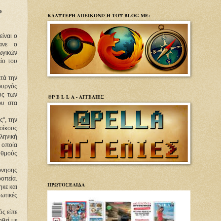
ο
ΚΑΛΥΤΕΡΗ ΑΠΕΙΚΟΝΙΣΗ ΤΟΥ BLOG ΜΕ:
ίναι ο
ανε ο
ωγικών
ίο του
ετά την
ουργός
υς των
@P E L L A - ΑΓΓΕΛΙΕΣ
ου στα
ς", την
 οίκους
ληνική
η οποία
υθμούς
ρνησης
οπεία.
ΠΡΩΤΟΣΕΛΙΔΑ
ηκε και
ιωτικές
ς είπε
θεί με