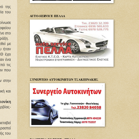
γό της
γία του
AUTO-SERVICE ΠΕΛΛΑ
οίνωσε
αφείου
νε στο
ράξη.
θεί με
υ ήταν
Θ έχει
αν ένα
πό τις
ων που
ΣΥΝΕΡΓΕΙΟ ΑΥΤΟΚΙΝΗΤΩΝ ΤΣΑΚΠΙΝΑΚΗΣ
ν στην
ική και
λονίκη
ρβίας-
εταβεί
ραστεί
κής του