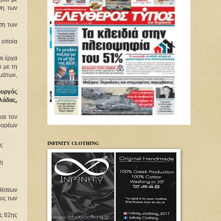
ση των
ση των
η οποία
σε έργα
 με τη
ημάτων,
ουργός
λάδας,
και τον
φορέων
INFINITY CLOTHING
ς
η
θέσεων
ους των
ης 82ης