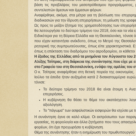
βάση τις προβλέψεις του μεσοπρόθεσμου προγράμματος, με
συντελεστών άμεσων και έμμεσων φόρων.
Αναφέρθηκε, ακόμα, στα μέτρα για τη βελτίωση του επιχειρ
διαδικασιών για την ίδρυση επιχειρήσεων, τη μείωση της γραφε
Ως προς το μείζον ζήτημα της χρηματοδότησης των επιχειρήσ
θα λειτουργήσει το δεύτερο τρίμηνο του 2018, όσο και τα νέα
Ειδικότερα για τη Βόρεια Ελλάδα και τη Θεσσαλονίκη, τόνισε 
που είχαν καταντήσει ανέκδοτο, όπως το Μετρό της Θεσσαλο
ρητορική της συμπρωτεύουσας, όπως είπε χαρακτηριστικά. Επ
όπως η επέκταση του διαδρόμου του αεροδρομίου, οι κάθετοι 
Η έξοδος της Ελλάδας από τα μνημόνια τον Αύγουστο του 2
Αλέξης Τσίπρας, στη διάρκεια της συνάντησης που είχε μ
στο Γραφείο του στη Θεσσαλονίκη, ενόψει της ομιλίας του σ
Ο κ. Τσίπρας αναφέρθηκε στη θετική πορεία της οικονομίας. 
Ιούλιο τα έσοδα ήταν αυξημένα κατά 2 δισεκατομμύρια ευρ
τόνισε:
Το δεύτερο τρίμηνο του 2018 θα είναι έτοιμη η Ανα
επιχειρήσεις.
Η κυβέρνηση θα θέσει το θέμα του ακατάσχετου λογα
αξιολόγηση.
Το "πάγωμα" των ασφαλιστικών εισφορών θα ισχύσει με τ
Η συνάντηση έγινε σε καλό κλίμα. Οι εκπρόσωποι των παραγ
εργασίας, τη φορολογία και άλλα ζητήματα που τους απασχολο
φορέων, ότι έχει προχωρήσει η κυβέρνηση.
Θέμα της συνάντησης ήταν η ενημέρωση του πρωθυπουργού για 