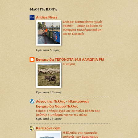
ΦΙΛΟΙ ΓΙΑ ΠΑΝΤΑ
Aridaia News
Σκύδρα: Καθαριότητα χωρίς
«ρεπό» – Στους δρόμους τα
συνεργεία του Δήμου ακόμη
και τις Κυριακές
Πριν από 5 ώρες
Εφημερίδα ΓΕΓΟΝΟΤΑ 94,8 ΑΛΜΩΠΙΑ FM
O καιρός
Πριν από 13 ώρες
Λόγος της Πέλλας - Ηλεκτρονική
Εφημερίδα Νομού Πέλλας
Πάρος: Πνίγηκε 4χρονος σε πισίνα beach bar,
βούτηξε ο μπάρμαν για να τον σώσει
Πριν από 18 ώρες
Karatzova.com
Η Ελλάδα στις κορυφαίες
επιλογές των Ευρωπαίων