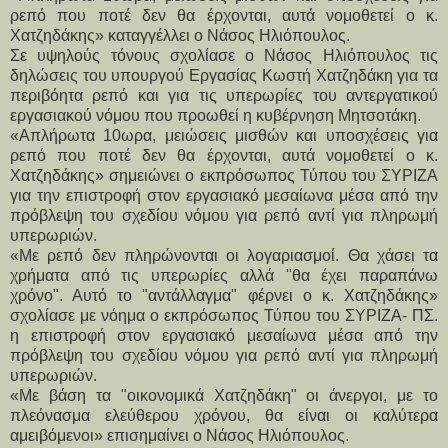
ρεπό που ποτέ δεν θα έρχονται, αυτά νομοθετεί ο κ.
Χατζηδάκης» καταγγέλλει ο Νάσος Ηλιόπουλος.
Σε υψηλούς τόνους σχολίασε ο Νάσος Ηλιόπουλος τις
δηλώσεις του υπουργού Εργασίας Κωστή Χατζηδάκη για τα
περιβόητα ρεπό και για τις υπερωρίες του αντεργατικού
εργασιακού νόμου που προωθεί η κυβέρνηση Μητσοτάκη.
«Απλήρωτα 10ωρα, μειώσεις μισθών και υποσχέσεις για
ρεπό που ποτέ δεν θα έρχονται, αυτά νομοθετεί ο κ.
Χατζηδάκης» σημειώνει ο εκπρόσωπος Τύπου του ΣΥΡΙΖΑ
για την επιστροφή στον εργασιακό μεσαίωνα μέσα από την
πρόβλεψη του σχεδίου νόμου για ρεπό αντί για πληρωμή
υπερωριών.
«Με ρεπό δεν πληρώνονται οι λογαριασμοί. Θα χάσει τα
χρήματα από τις υπερωρίες αλλά "θα έχει παραπάνω
χρόνο". Αυτό το "αντάλλαγμα" φέρνει ο κ. Χατζηδάκης»
σχολίασε με νόημα ο εκπρόσωπος Τύπου του ΣΥΡΙΖΑ- ΠΣ.
η επιστροφή στον εργασιακό μεσαίωνα μέσα από την
πρόβλεψη του σχεδίου νόμου για ρεπό αντί για πληρωμή
υπερωριών.
«Με βάση τα "οικονομικά Χατζηδάκη" οι άνεργοι, με το
πλεόνασμα ελεύθερου χρόνου, θα είναι οι καλύτερα
αμειβόμενοι» επισημαίνει ο Νάσος Ηλιόπουλος.