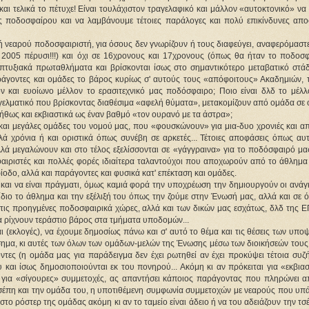
αι τελικά το πέτυχε! Είναι τουλάχιστον τραγελαφικό και μάλλον «αυτοκτονικό» να 
ς ποδοσφαίρου και να λαμβάνουμε τέτοιες παράλογες και πολύ επικίνδυνες αποφ
 νεαρού ποδοσφαιριστή, για όσους δεν γνωρίζουν ή τους διαφεύγει, αναφερόμαστε
 2005 πέρυσι!!!) και όχι σε 16χρονους και 17χρονους (όπως θα ήταν το ποδοσφα
τυξιακά πρωταθλήματα και βρίσκονται ίσως στο σημαντικότερο μεταβατικό στάδι
ράγοντες και ομάδες το βάρος κυρίως σ' αυτούς τους «απόφοιτους» Ακαδημιών, τό
 και ευοίωνο μέλλον το ερασιτεχνικό μας ποδόσφαιρο; Ποιο είναι δλδ το μέλλο
γελματικό που βρίσκοντας διαθέσιμα «αφελή θύματα», μετακομίζουν από ομάδα σε 
θως και εκβιαστικά ως έναν βαθμό «τον ουρανό με τα άστρα»;
 και μεγάλες ομάδες του νομού μας, που «φουσκώνουν» για μια-δυο χρονιές και α
λά χρόνια ή και οριστικά όπως συνέβη σε αρκετές... Τέτοιες αποφάσεις όπως αυτ
λλά μεγαλώνουν και στο τέλος εξελίσσονται σε «γάγγραινα» για το ποδόσφαιρό μας
αιριστές και πολλές φορές ιδιαίτερα ταλαντούχοι που αποχωρούν από το άθλημα κ
ρίοδο, αλλά και παράγοντες και φυσικά κατ' επέκταση και ομάδες.
και να είναι πράγματι, όμως καμιά φορά την υποχρέωση την δημιουργούν οι ανάγκ
διο το άθλημα και την εξέλιξή του όπως την ζούμε στην Ένωσή μας, αλλά και σε ό
τις προηγμένες ποδοσφαιρικά χώρες, αλλά και των δικών μας εσχάτως, δλδ της ΕΠ
α ρίχνουν τεράστιο βάρος στα τμήματα υποδομών... 
ι (εκλογές), να έχουμε δημοσίως πάνω και σ' αυτό το θέμα και τις θέσεις των υπο
ημα, κι αυτές των όλων των ομάδων-μελών της Ένωσης μέσω των διοικήσεών τους. 
ντες (η ομάδα μας για παράδειγμα δεν έχει ρωτηθεί αν έχει προκύψει τέτοια συζή
υ και ίσως δημοσιοποιούνται εκ του πονηρού... Ακόμη κι αν πρόκειται για «εκβια
 για «σίγουρες» συμμετοχές, ας απαντήσει κάποιος παράγοντας που πληρώνει απ
 τσέπη και την ομάδα του, η υποτιθέμενη συμφωνία συμμετοχών με νεαρούς που υπ
το ρόστερ της ομάδας ακόμη κι αν το ταμείο είναι άδειο ή να του αδειάζουν την τσέ