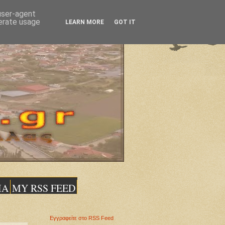
 user-agent
nerate usage
LEARN MORE
GOT IT
ΙΑ
MY RSS FEED
Εγγραφείτε στο RSS Feed