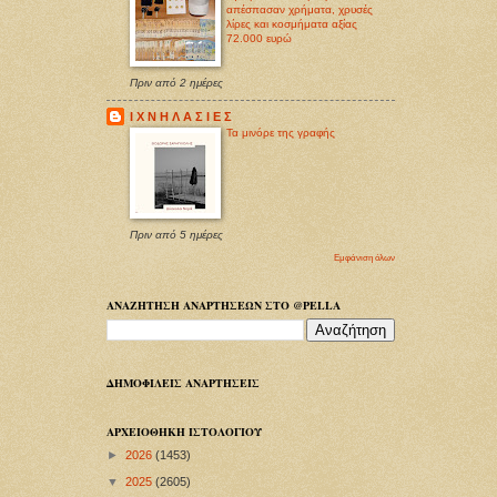
απέσπασαν χρήματα, χρυσές
λίρες και κοσμήματα αξίας
72.000 ευρώ
Πριν από 2 ημέρες
Ι Χ Ν Η Λ Α Σ Ι Ε Σ
Τα μινόρε της γραφής
Πριν από 5 ημέρες
Εμφάνιση όλων
ΑΝΑΖΗΤΗΣΗ ΑΝΑΡΤΗΣΕΩΝ ΣΤΟ @PELLA
ΔΗΜΟΦΙΛΕΙΣ ΑΝΑΡΤΗΣΕΙΣ
ΑΡΧΕΙΟΘΗΚΗ ΙΣΤΟΛΟΓΙΟΥ
►
2026
(1453)
▼
2025
(2605)