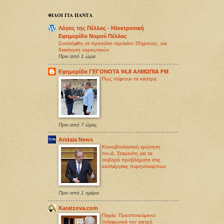
ΦΙΛΟΙ ΓΙΑ ΠΑΝΤΑ
Λόγος της Πέλλας - Ηλεκτρονική
Εφημερίδα Νομού Πέλλας
Συνελήφθη σε προαύλιο σχολείου 35χρονος, για
διακίνηση ναρκωτικών
Πριν από 1 ώρα
Εφημερίδα ΓΕΓΟΝΟΤΑ 94,8 ΑΛΜΩΠΙΑ FM
Πως πέφτουν τα κάστρα
Πριν από 7 ώρες
Aridaia News
Κοινοβουλευτική ερώτηση
του Δ. Σταμενίτη για τα
σοβαρά προβλήματα στις
καλλιέργειες πυρηνόκαρπων
Πριν από 1 ημέρα
Karatzova.com
Πιερία: Προσποιούμενοι
τηλεφωνικά τον γιατρό