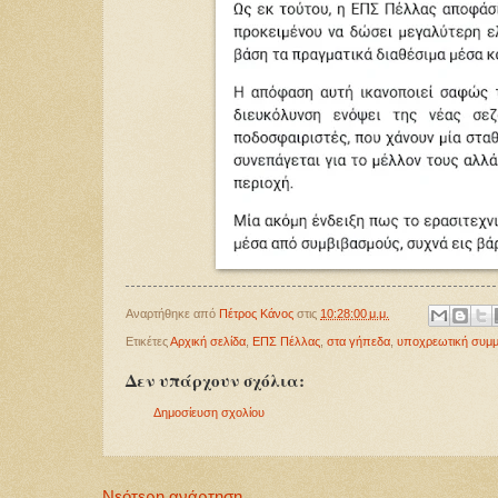
Αναρτήθηκε από
Πέτρος Κάνος
στις
10:28:00 μ.μ.
Ετικέτες
Αρχική σελίδα
,
ΕΠΣ Πέλλας
,
στα γήπεδα
,
υποχρεωτική συμ
Δεν υπάρχουν σχόλια:
Δημοσίευση σχολίου
Νεότερη ανάρτηση