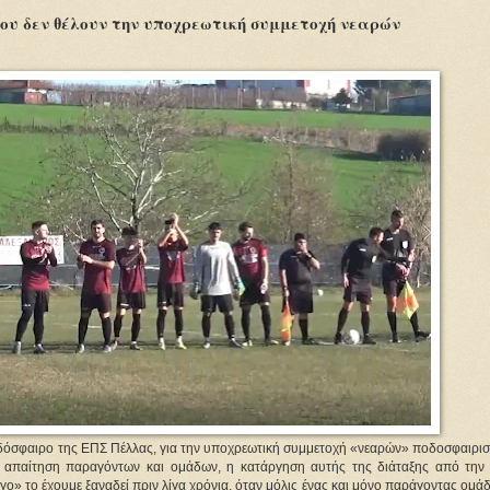
που δεν θέλουν την υποχρεωτική συμμετοχή νεαρών
ποδόσφαιρο της ΕΠΣ Πέλλας, για την υποχρεωτική συμμετοχή «νεαρών» ποδοσφαιρισ
κή απαίτηση παραγόντων και ομάδων, η κατάργηση αυτής της διάταξης από την φ
ο» το έχουμε ξαναδεί πριν λίγα χρόνια, όταν μόλις ένας και μόνο παράγοντας ομάδ