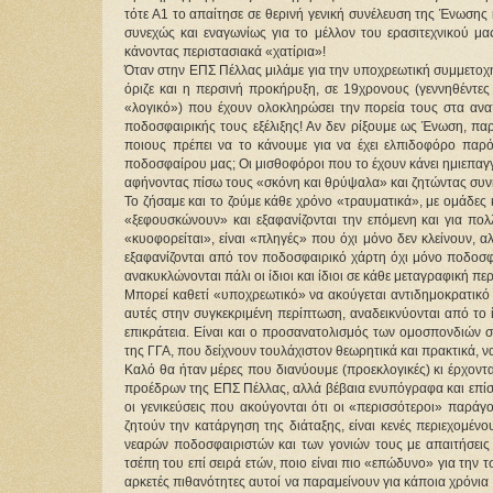
τότε Α1 το απαίτησε σε θερινή γενική συνέλευση της Ένωσης κ
συνεχώς και εναγωνίως για το μέλλον του ερασιτεχνικού μα
κάνοντας περιστασιακά «χατίρια»!
Όταν στην ΕΠΣ Πέλλας μιλάμε για την υποχρεωτική συμμετοχή
όριζε και η περσινή προκήρυξη, σε 19χρονους (γεννηθέντες
«λογικό») που έχουν ολοκληρώσει την πορεία τους στα αναπ
ποδοσφαιρικής τους εξέλιξης! Αν δεν ρίξουμε ως Ένωση, πα
ποιους πρέπει να το κάνουμε για να έχει ελπιδοφόρο παρόν
ποδοσφαίρου μας; Οι μισθοφόροι που το έχουν κάνει ημιεπαγ
αφήνοντας πίσω τους «σκόνη και θρύψαλα» και ζητώντας συνή
Το ζήσαμε και το ζούμε κάθε χρόνο «τραυματικά», με ομάδες
«ξεφουσκώνουν» και εξαφανίζονται την επόμενη και για πολ
«κυοφορείται», είναι «πληγές» που όχι μόνο δεν κλείνουν, α
εξαφανίζονται από τον ποδοσφαιρικό χάρτη όχι μόνο ποδοσφ
ανακυκλώνονται πάλι οι ίδιοι και ίδιοι σε κάθε μεταγραφική πε
Μπορεί καθετί «υποχρεωτικό» να ακούγεται αντιδημοκρατικό 
αυτές στην συγκεκριμένη περίπτωση, αναδεικνύονται από το ί
επικράτεια. Είναι και ο προσανατολισμός των ομοσπονδιών σ
της ΓΓΑ, που δείχνουν τουλάχιστον θεωρητικά και πρακτικά, ν
Καλό θα ήταν μέρες που διανύουμε (προεκλογικές) κι έρχοντα
προέδρων της ΕΠΣ Πέλλας, αλλά βέβαια ενυπόγραφα και επίσ
οι γενικεύσεις που ακούγονται ότι οι «περισσότεροι» παράγο
ζητούν την κατάργηση της διάταξης, είναι κενές περιεχομένο
νεαρών ποδοσφαιριστών και των γονιών τους με απαιτήσεις
τσέπη του επί σειρά ετών, ποιο είναι πιο «επώδυνο» για την
αρκετές πιθανότητες αυτοί να παραμείνουν για κάποια χρόνια σ