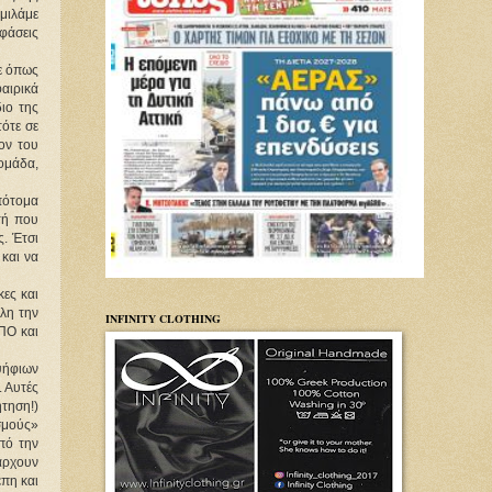
μιλάμε 
άσεις 
 όπως 
ιρικά 
ο της 
τε σε 
ν του 
ομάδα, 
πότομα 
ή που 
. Έτσι 
αι να 
ες και 
λη την 
INFINITY CLOTHING
Ο και 
ψήφιων 
Αυτές 
τηση!) 
σμούς» 
ό την 
άρχουν 
πη και 