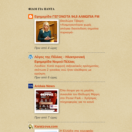
ΦΙΛΟΙ ΓΙΑ ΠΑΝΤΑ
Εφημερίδα ΓΕΓΟΝΟΤΑ 94,8 ΑΛΜΩΠΙΑ FM
Θεοδώρα Τζάκρη:
«Ανεμογεννήτρια χωρίς
υπόγεια διασύνδεση σημαίνει
πυρκαγιά-
Πριν από 4 ώρες
Λόγος της Πέλλας - Ηλεκτρονική
Εφημερίδα Νομού Πέλλας
Λονδίνο: Κατά συρροή σεξoυαλικός εγκληματίας,
σκότωσε 2 γυναίκες ενώ ήταν ελεύθερος με
εγγύηση
Πριν από 6 ώρες
Aridaia News
Όλα έτοιμα για τη μεγάλη
συναυλία του Θοδωρή Φέρρη
στο Pozar Park – Χρήσιμες
πληροφορίες για το κοινό
Πριν από 7 ώρες
Karatzova.com
Η Ελλάδα στις κορυφαίες