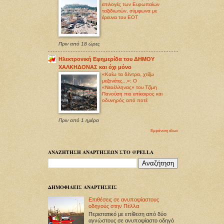
επιλογές των Ευρωπαίων
ταξιδιωτών, σύμφωνα με
έρευνα του ΕΟΤ
Πριν από 18 ώρες
Ηλεκτρονική Εφημερίδα του ΔΗΜΟΥ
ΧΑΛΚΗΔΟΝΑΣ και όχι μόνο
«Καίω τα δέντρα, χτίζω
μεζονέτες...»: Ο
«Νεοέλληνας» του Τζίμη
Πανούση πιο επίκαιρος και
οδυνηρός από ποτέ
Πριν από 1 ημέρα
Εμφάνιση όλων
ΑΝΑΖΗΤΗΣΗ ΑΝΑΡΤΗΣΕΩΝ ΣΤΟ @PELLA
ΔΗΜΟΦΙΛΕΙΣ ΑΝΑΡΤΗΣΕΙΣ
Επιθέσεις σε ανυποψίαστους
οδηγούς στην Πέλλα
Περιστατικό με επίθεση από δύο
αγνώστους σε ανυποψίαστο οδηγό