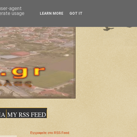
 user-agent
nerate usage
LEARN MORE
GOT IT
ΙΑ
MY RSS FEED
Εγγραφείτε στο RSS Feed