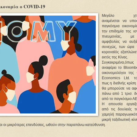
οικονομία ο COVID-19
Μεγάλο χτύ
αναμένεται να υπο
παγκόσμια οικονομ
την επιδημία της ιο
πνευμονίας, μ
αμφιβολίες να αυξά
συνεχώς, των ώρα
κοροναϊός εξαπλώνετ
εκτός της Κίνας.
Συγκεκριμένα,όπως
αναφέρει το Bloombe
οικονομολόγοι της 
Economics Ltd. το
πως η διεθνής κρίση
θα μπορούσε να αφα
πάνω από 1 τρισ. δ
από το παγκόσμιο Α
Η απουσία εργαζο
από τις δουλειές τ
χαμηλή παραγωγικότ
μικρή ταξιδιωτική κίν
και οι μικρότερες επενδύσεις, ωθούν στην παραπάνω κατεύθυνση.