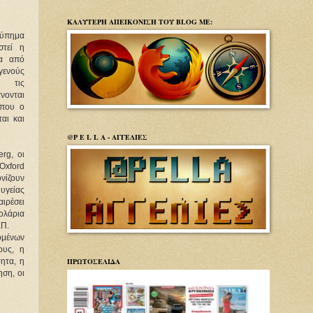
ΚΑΛΥΤΕΡΗ ΑΠΕΙΚΟΝΙΣΗ ΤΟΥ BLOG ΜΕ:
πημα
στεί η
ία από
γενούς
ε τις
νονται
 που ο
αι και
@P E L L A - ΑΓΓΕΛΙΕΣ
rg, οι
Oxford
νίζουν
 υγείας
ιρέσει
ολάρια
ΕΠ.
μένων
ους, η
ΠΡΩΤΟΣΕΛΙΔΑ
ητα, η
ηση, οι