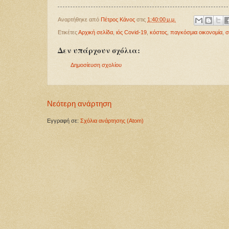
Αναρτήθηκε από
Πέτρος Κάνος
στις
1:40:00 μ.μ.
Ετικέτες
Αρχική σελίδα
,
ιός Covid-19
,
κόστος
,
παγκόσμια οικονομία
,
σ
Δεν υπάρχουν σχόλια:
Δημοσίευση σχολίου
Νεότερη ανάρτηση
Εγγραφή σε:
Σχόλια ανάρτησης (Atom)