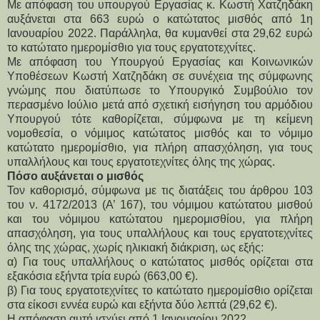
Με απόφαση του υπουργού Εργασίας κ. Κωστή Χατζηδάκη
αυξάνεται στα 663 ευρώ ο κατώτατος μισθός από 1η
Ιανουαρίου 2022. Παράλληλα, θα κυμανθεί στα 29,62 ευρώ
το κατώτατο ημερομίσθιο για τους εργατοτεχνίτες.
Με απόφαση του Υπουργού Εργασίας και Κοινωνικών
Υποθέσεων Κωστή Χατζηδάκη σε συνέχεια της σύμφωνης
γνώμης που διατύπωσε το Υπουργικό Συμβούλιο τον
περασμένο Ιούλιο μετά από σχετική εισήγηση του αρμόδιου
Υπουργού τότε καθορίζεται, σύμφωνα με τη κείμενη
νομοθεσία, ο νόμιμος κατώτατος μισθός και το νόμιμο
κατώτατο ημερομίσθιο, για πλήρη απασχόληση, για τους
υπαλλήλους και τους εργατοτεχνίτες όλης της χώρας.
Πόσο αυξάνεται ο μισθός
Τον καθορισμό, σύμφωνα με τις διατάξεις του άρθρου 103
του ν. 4172/2013 (Α’ 167), του νόμιμου κατώτατου μισθού
και του νόμιμου κατώτατου ημερομισθίου, για πλήρη
απασχόληση, για τους υπαλλήλους και τους εργατοτεχνίτες
όλης της χώρας, χωρίς ηλικιακή διάκριση, ως εξής:
α) Για τους υπαλλήλους ο κατώτατος μισθός ορίζεται στα
εξακόσια εξήντα τρία ευρώ (663,00 €).
β) Για τους εργατοτεχνίτες το κατώτατο ημερομίσθιο ορίζεται
στα είκοσι εννέα ευρώ και εξήντα δύο λεπτά (29,62 €).
Η απόφαση αυτή ισχύει από 1 Ιανουαρίου 2022.