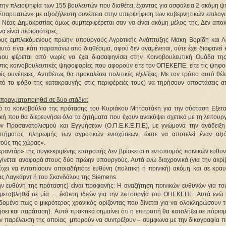
ην πλειοψηφία των 155 βουλευτών που διαθέτει, έχοντας για ασφάλεια 2 ακόμη ψή
αρτιατών» με αξιοζήλευτη συνέπεια στην υπερψήφιση των κυβερνητικών επιλογών
 Νέας Δημοκρατίας όμως συμπεριφέρεται σαν να είναι ακόμη μέλος της. Δεν αποκλ
να είναι περισσότερες.
ους εμπλεκόμενους πρώην υπουργούς Αγροτικής Ανάπτυξης Μάκη Βορίδη και Λε
ά είναι κάτι παραπάνω από διαθέσιμα, αφού δεν αναμένεται, ούτε έχει διαφανεί 
ου φέρεται από νωρίς να έχει διασαφηνίσει στην Κοινοβουλευτική Ομάδα της
ις κοινοβουλευτικές ψηφοφορίες που αφορούν είτε τον ΟΠΕΚΕΠΕ, είτε τις ψηφοφ
ς συνέπειες. Αντιθέτως θα προκαλέσει πολιτικές εξελίξεις. Με τον τρόπο αυτό θέλ
ό το φόβο της κατακραυγής στις περιφέρειές τους) να τηρήσουν αποστάσεις απ
 πραγματοποιηθεί σε δύο στάδια:
από το κοινοβούλιο της πρότασης του Κυριάκου Μητσοτάκη για την σύσταση Εξετασ
ική που θα διερευνήσει όλα τα ζητήματα που έχουν ανακύψει σχετικά με τη λειτουργ
 Προσανατολισμού και Εγγυήσεων (Ο.Π.Ε.Κ.Ε.Π.Ε), με γνώμονα την ανάδειξη 
τήματος πληρωμής των αγροτικών ενισχύσεων, ώστε να αποτελεί έναν αξιόπ
γούς της χώρας».
«ραντάρ» της συγκεκριμένης επιτροπής δεν βρίσκεται ο εντοπισμός ποινικών ευθυν
γίνεται αναφορά στους δύο πρώην υπουργούς. Αυτά ενώ διαχρονικά (για την ακρίβ
ύχει να εντοπίσουν οποιαδήποτε ευθύνη (πολιτική ή ποινική) ακόμη και σε κραυγ
τας Λαγκάρντ ή του Σκανδάλου της Siemens.
ευθύνη της πρότασης) είναι προφανής: Η αναζήτηση ποινικών ευθυνών για του
μεταβληθεί σε μία … έκθεση ιδεών για την λειτουργία του ΟΠΕΚΕΠΕ. Αυτά ενώ ή
δομένο πως ο μικρότερος χρονικός ορίζοντας που δίνεται για να ολοκληρώσουν το
ήσει και παράταση).  Αυτό πρακτικά σημαίνει ότι η επιτροπή θα καταλήξει σε πόρισμ
ην παρέλευση της οποίας  μπορούν να συντρέξουν – σύμφωνα με την δικογραφία πο