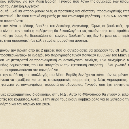
ικών ευθυνών για τον Μάκη Βορίδη. Γεγονός που λόγω της συνέχειας των υπουρ
η του Λευτέρη Αυγενάκη. 
 Βουλή. Εκεί θα απορριφθούν όλες οι προτάσεις για σύσταση  προανακριτικής επι
ατατεθεί. Είτε είναι τυπικά συμβατές με τον κανονισμό (πρόταση ΣΥΡΙΖΑ-Ν.Αριστερ
υ απαιτούνται. 
 τον λόγο οι Μάκης Βορίδης και Λευτέρης Αυγενάκης. Όμως οι βουλευτές της
 κίνηση την οποία η κυβέρνηση θα δικαιολογήσει ως «απάντηση» στις προθέσει
ατικότητα όμως θα διασφαλίσει ότι κανένας βουλευτής της δεν θα μπει σε …περίε
ές είναι προσωπική (με κάλπη ανά υπουργό) και μυστική. 
 μόνον την πρώτη από τις 2 ημέρες που οι συνεδριάσεις θα αφορούν τον ΟΠΕΚΕΠ
 «προσπερνώντας» το ενδεχόμενο παραγραφής τυχόν ποινικών ευθυνών του Μάκη Β
 να μετατραπεί σε προανακριτική αν εντοπίζονταν ενδείξεις. Ένα ενδεχόμενο τ
Νέας Δημοκρατιας που θα απαρτίζουν την εξεταστική επιτροπή. Είναι γνωστό π
που εκπροσωπούνται στο κοινοβούλιο.
 την υπόθεση της απαλλαγής του Μάκη Βορίδη δεν έχει να κάνει πάντως μόνον μ
νεται να σχετίζεται και με τις εσωκομματικές ισορροπίες της Νέας Δημοκρατίας. 
αίνεται να συγκεντρώνει  ποσοστά αυτοδυναμίας. Γεγονός που έχει «κινητοποι
ονιές εσωκομματικών διαδικασιών στην Ν.Δ .  Αυτό το Φθινόπωρο θα γίνουν οι εκλογ
οπές του κόμματος. Αυτές με την σειρά τους έχουν κομβικό ρόλο για το Συνέδριο τη
Μάρτιο και τον Απρίλιο του 2026.