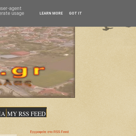
 user-agent
nerate usage
LEARN MORE
GOT IT
ΙΑ
MY RSS FEED
Εγγραφείτε στο RSS Feed