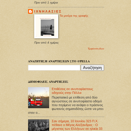
Πριν από 1 ημέρα
Ι Χ Ν Η Λ Α Σ Ι Ε Σ
Τα μινόρε της γραφής
Πριν από 4 ημέρες
Εμφάνιση όλων
ΑΝΑΖΗΤΗΣΗ ΑΝΑΡΤΗΣΕΩΝ ΣΤΟ @PELLA
ΔΗΜΟΦΙΛΕΙΣ ΑΝΑΡΤΗΣΕΙΣ
Επιθέσεις σε ανυποψίαστους
οδηγούς στην Πέλλα
Περιστατικό με επίθεση από δύο
αγνώστους σε ανυποψίαστο οδηγό
που περίμενε να ανάψει ο πράσινος
φωτεινός σηματοδότης ώστε να μπει
στον ο...
Σαν σήμερα, 10 Ιουνίου 323 Π.Χ.
πέθανε ο Μέγας Αλέξανδρος - Ο
μέγιστος των Ελλήνων σε ηλικία 33