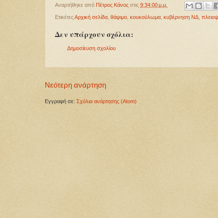
Αναρτήθηκε από
Πέτρος Κάνος
στις
9:34:00 μ.μ.
Ετικέτες
Αρχική σελίδα
,
θάψιμο
,
κουκούλωμα
,
κυβέρνηση ΝΔ
,
πλειοψ
Δεν υπάρχουν σχόλια:
Δημοσίευση σχολίου
Νεότερη ανάρτηση
Εγγραφή σε:
Σχόλια ανάρτησης (Atom)