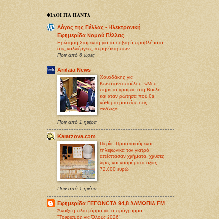
ΦΙΛΟΙ ΓΙΑ ΠΑΝΤΑ
Λόγος της Πέλλας - Ηλεκτρονική
Εφημερίδα Νομού Πέλλας
Ερώτηση Σταμενίτη για τα σοβαρά προβλήματα
στις καλλιέργειες πυρηνόκαρπων
Πριν από 6 ώρες
Aridaia News
Χουρδάκης για
Κωνσταντοπούλου: «Μου
πήρε το γραφείο στη Βουλή
και όταν ρώτησα πού θα
κάθομαι μου είπε στις
σκάλες»
Πριν από 1 ημέρα
Karatzova.com
Πιερία: Προσποιούμενοι
τηλεφωνικά τον γιατρό
απέσπασαν χρήματα, χρυσές
λίρες και κοσμήματα αξίας
72.000 ευρώ
Πριν από 1 ημέρα
Εφημερίδα ΓΕΓΟΝΟΤΑ 94,8 ΑΛΜΩΠΙΑ FM
Άνοιξε η πλατφόρμα για ο πρόγραμμα
"Τουρισμός για Όλους 2026"