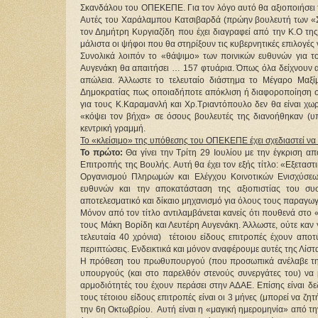
Σκανδάλου του ΟΠΕΚΕΠΕ. Για τον λόγο αυτό θα αξιοποιήσει τ
Αυτές του Χαράλαμπου Κατσιβαρδά (πρώην βουλευτή των «Σπ
τον Δημήτρη Κυργιαζίδη που έχει διαγραφεί από την Κ.Ο της
μάλιστα οι ψήφοι που θα στηρίξουν τις κυβερνητικές επιλογές 
Συνολικά λοιπόν το «θάψιμο» των ποινικών ευθυνών για τ
Αυγενάκη θα απαιτήσει … 157 φτυάρια. Όπως όλα δείχνουν αυτ
απώλεια. Άλλωστε το τελευταίο διάστημα το Μέγαρο Μαξίμ
Δημοκρατίας πως οποιαδήποτε απόκλιση ή διαφοροποίηση στ
για τους Κ.Καραμανλή και Χρ.Τριαντόπουλο δεν θα είναι χωρί
«κόψει τον βήχα» σε όσους βουλευτές της διανοήθηκαν (υπ
κεντρική γραμμή.
Το «κλείσιμο» της υπόθεσης του ΟΠΕΚΕΠΕ έχει σχεδιαστεί να
Το πρώτο:
 Θα γίνει την Τρίτη 29 Ιουλίου με την έγκριση 
Επιτροπής της Βουλής. Αυτή θα έχει τον εξής τίτλο: «Εξεταστ
Οργανισμού Πληρωμών και Ελέγχου Κοινοτικών Ενισχύσεων
ευθυνών και την αποκατάσταση της αξιοπιστίας του συσ
αποτελεσματικό και δίκαιο μηχανισμό για όλους τους παραγω
Μόνον από τον τίτλο αντιλαμβάνεται κανείς ότι πουθενά στο 
τους Μάκη Βορίδη και Λευτέρη Αυγενάκη. Άλλωστε, ούτε καν 
τελευταία 40 χρόνια)  τέτοιου είδους επιτροπές έχουν αποτ
περιπτώσεις. Ενδεικτικά και μόνον αναφέρουμε αυτές της Λίσ
Η πρόθεση του πρωθυπουργού (που προσωπικά ανέλαβε την 
υπουργούς (και στο παρελθόν στενούς συνεργάτες του) να 
αρμοδιότητές του έχουν περάσει στην ΑΔΑΕ. Επίσης είναι δε
τους τέτοιου είδους επιτροπές είναι οι 3 μήνες (μπορεί να ζητ
την 6η Οκτωβρίου.  Αυτή είναι η «μαγική ημερομηνία» από τ