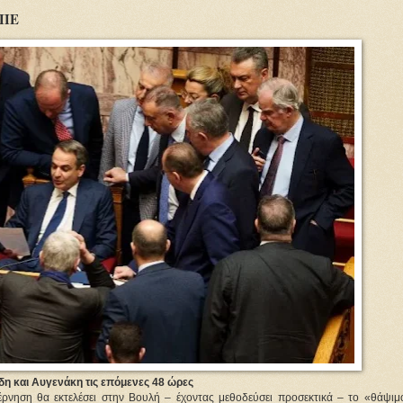
ΕΠΕ
δη και Αυγενάκη τις επόμενες 48 ώρες
έρνηση θα εκτελέσει στην Βουλή – έχοντας μεθοδεύσει προσεκτικά – το «θάψιμο