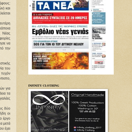
φους: 
) και 
είεται 
υτέρη 
κάποια 
 Νέας 
ορίες 
ησε να 
ό την 
τικής 
ία του 
τυχόν 
ιστο, 
INFINITY CLOTHING
ών για 
εια τα 
αλέες 
ς δύο 
δη οι 
 έργο 
α μετά 
υ έχει 