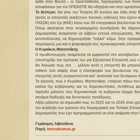
έρθει στην Βουλή – οι προϋποθέσεις παραγραφής των ποιν
αποφάσεων για τον ΟΠΕΚΕΠΕ θα οδηγήσει και στην αμνήστευσ
Το δεύτερο:
 Θα γίνει την Τετάρτη 30 Ιουλίου και πάλι στην
(αυτές οι επιτροπές αναζητούν ποινικές ευθύνες) που έχουν κ
ΠΑΣΟΚ) είτε όχι (ΚΚΕ) λόγω των 30 υπογραφών βουλευτών πο
Όπως ακούγεται στην συγκεκριμένη συνεδρίαση θα πάρουν
Δημοκρατίας αναμένεται να λάβουν εντολή αποχώρησης. Μια
αντιπολίτευσης να δημιουργήσει “τοξικό” κλίμα. Στην πραγμ
πειρασμούς μια και η ψηφοφορία στις προανακριτικές επιτροπ
Ο Κυριάκος Μητσοτάκης 
Ο πρωθυπουργός αναμένεται να εμφανιστεί στο κοινοβούλιο
υποστηρίξει την πρόταση του για Εξεταστική Επιτροπή ενώ
θα δηλώσει πως στο … μέλλον αυτή η επιτροπή θα μπορούσε
πιθανό όσο σαφής είναι η πλειοψηφία των βουλευτών της 
επιτροπές αυτές συγκροτούνται κατ’ αναλογία των δυνάμεων 
Το γεγονός πως ο Κυριάκος Μητσοτάκης «παίρνει πάνω του»
εικόνα της κυβέρνησης και τις δημοσκοπήσεις. Αντιθέτως φαί
περίοδο μάλιστα που δημοσκοπικά το κυβερνών κόμμα δεν φ
σενάρια διαδοχής και δυνητικούς προέδρους. 
Αξίζει μάλιστα να σημειωθεί πως το 2025 και το 2026 είναι χρ
την ανάδειξη των ηγεσιών στις Νομαρχιακές και Τοπικές Επιτρ
Δημοκρατίας που έχει προγραμματιστεί να γίνει ανάμεσα στον 
Γεράσιμος Λιβιτσάνος
Πηγή: 
imerodromos.gr