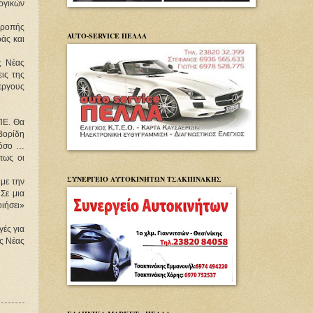
γικών 
τροπής 
AUTO-SERVICE ΠΕΛΛΑ
άς και 
 Νέας 
ς της 
ργους 
Ε. Θα 
ορίδη 
όσο … 
ως οι 
ΣΥΝΕΡΓΕΙΟ ΑΥΤΟΚΙΝΗΤΩΝ ΤΣΑΚΠΙΝΑΚΗΣ
ε την 
Σε μια 
ήσει» 
ές για 
ς Νέας 