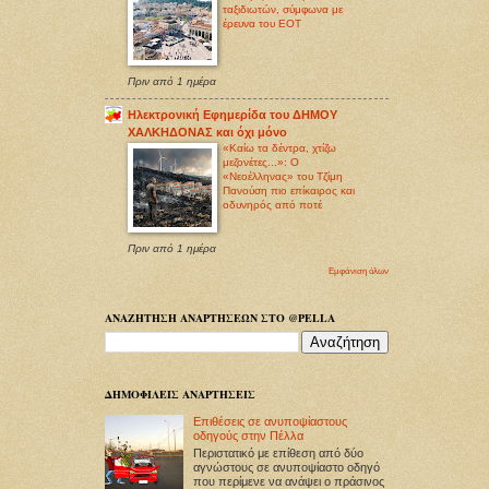
ταξιδιωτών, σύμφωνα με
έρευνα του ΕΟΤ
Πριν από 1 ημέρα
Ηλεκτρονική Εφημερίδα του ΔΗΜΟΥ
ΧΑΛΚΗΔΟΝΑΣ και όχι μόνο
«Καίω τα δέντρα, χτίζω
μεζονέτες...»: Ο
«Νεοέλληνας» του Τζίμη
Πανούση πιο επίκαιρος και
οδυνηρός από ποτέ
Πριν από 1 ημέρα
Εμφάνιση όλων
ΑΝΑΖΗΤΗΣΗ ΑΝΑΡΤΗΣΕΩΝ ΣΤΟ @PELLA
ΔΗΜΟΦΙΛΕΙΣ ΑΝΑΡΤΗΣΕΙΣ
Επιθέσεις σε ανυποψίαστους
οδηγούς στην Πέλλα
Περιστατικό με επίθεση από δύο
αγνώστους σε ανυποψίαστο οδηγό
που περίμενε να ανάψει ο πράσινος