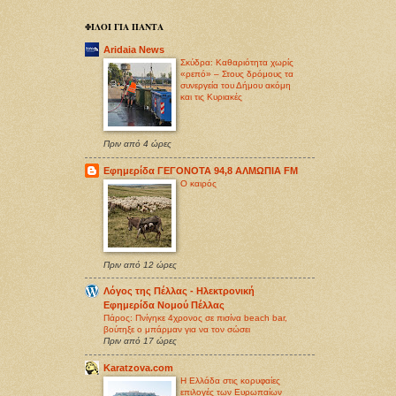
ΦΙΛΟΙ ΓΙΑ ΠΑΝΤΑ
Aridaia News
Σκύδρα: Καθαριότητα χωρίς
«ρεπό» – Στους δρόμους τα
συνεργεία του Δήμου ακόμη
και τις Κυριακές
Πριν από 4 ώρες
Εφημερίδα ΓΕΓΟΝΟΤΑ 94,8 ΑΛΜΩΠΙΑ FM
O καιρός
Πριν από 12 ώρες
Λόγος της Πέλλας - Ηλεκτρονική
Εφημερίδα Νομού Πέλλας
Πάρος: Πνίγηκε 4χρονος σε πισίνα beach bar,
βούτηξε ο μπάρμαν για να τον σώσει
Πριν από 17 ώρες
Karatzova.com
Η Ελλάδα στις κορυφαίες
επιλογές των Ευρωπαίων