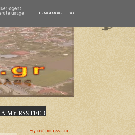
 user-agent
nerate usage
LEARN MORE
GOT IT
ΙΑ
MY RSS FEED
Εγγραφείτε στο RSS Feed