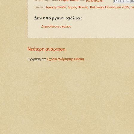
Ετικέτες
Αρχική σελίδα
,
Δήμος Πέλλας
,
Καλοκαίρι Πολιτισμού 2025
,
στ
Δεν υπάρχουν σχόλια:
Δημοσίευση σχολίου
Νεότερη ανάρτηση
Εγγραφή σε:
Σχόλια ανάρτησης (Atom)