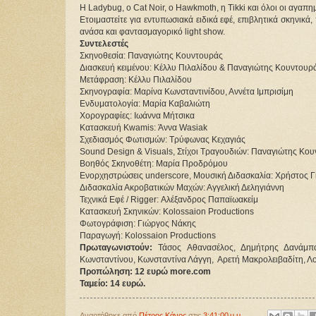
Η Ladybug, ο Cat Noir, ο Hawkmoth, η Tikki και όλοι οι αγαπ
Ετοιμαστείτε για εντυπωσιακά ειδικά εφέ, επιβλητικά σκηνικά
ανάσα και φαντασμαγορικό light show. 
Συντελεστές
Σκηνοθεσία: Παναγιώτης Κουντουράς
Διασκευή κειμένου: Κέλλυ Πιλαλίδου & Παναγιώτης Κουντουρ
Μετάφραση: Κέλλυ Πιλαλίδου
Σκηνογραφία: Μαρίνα Κωνσταντινίδου, Αννέτα Ιμπρισίμη
Ενδυματολογία: Μαρία Καβαλιώτη
Χορογραφίες: Ιωάννα Μήτσικα
Κατασκευή Kwamis: Άννα Wasiak
Σχεδιασμός Φωτισμών: Τρύφωνας Κεχαγιάς
Sound Design & Visuals, Στίχοι Τραγουδιών: Παναγιώτης Κο
Βοηθός Σκηνοθέτη: Μαρία Προδρόμου
Ενορχηστρώσεις underscore, Μουσική Διδασκαλία: Χρήστος 
Διδασκαλία Ακροβατικών Μαχών: Αγγελική Δεληγιάννη
Τεχνικά Εφέ / Rigger: Αλέξανδρος Παπαϊωακείμ
Κατασκευή Σκηνικών: Kolossaion Productions
Φωτογράφιση: Γιώργος Νάκης
Παραγωγή: Kolossaion Productions
Πρωταγωνιστούν:
 Τάσος Αθανασέλος, Δημήτρης Δανάμπασ
Κωνσταντίνου, Κωνσταντίνα Λάγγη,  Αρετή Μακρολειβαδίτη, 
Προπώληση: 12 ευρώ more.com
Ταμείο: 14 ευρώ.
Αναρτήθηκε από
Πέτρος Κάνος
στις
3:41:00 μ.μ.