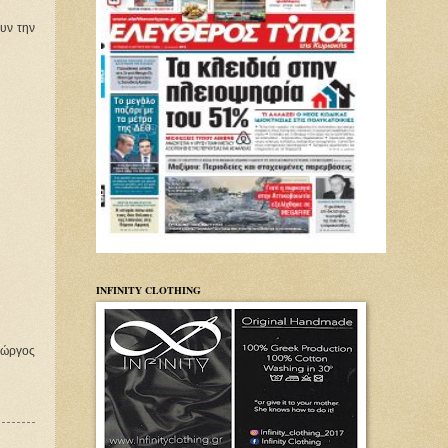
υν την 
INFINITY CLOTHING
ώργος 