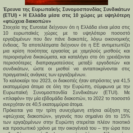
Έρευνα της Ευρωπαϊκής Συνομοσπονδίας Συνδικάτων
(ETUI) • Η Ελλάδα μέσα στις 10 χώρες με υψηλότερη
«φτώχεια διακοπών»
Στοιχεία της Eurostat δείχνουν ότι η Ελλάδα είναι μέσα στις 
10 ευρωπαϊκές χώρες με το υψηλότερο ποσοστό 
εργαζομένων που δεν πάνε διακοπές, λόγω οικονομικής 
ένδειας. Τα αποτελέσματα δείχνουν ότι η ΕΕ αντιμετωπίζει 
μια κρίση ποιότητας εργασίας με χαμηλούς μισθούς και 
περιορισμένα δικαιώματα, και καταλήγει στο ότι χρειάζονται 
περισσότερες διαπραγματεύσεις μεταξύ εργοδοτών και 
συνδικάτων, ώστε οι μισθοί να ανταποκρίνονται στις 
πραγματικές ανάγκες των εργαζομένων.
Το καλοκαίρι του 2023, οι διακοπές ήταν απρόσιτες για 41,5 
εκατομμύρια άτομα σε όλη την Ευρώπη, σύμφωνα με την 
Ευρωπαϊκή Συνομοσπονδία Συνδικάτων (ETUI). Με 
«πλαφόν» την μία εβδομάδα διακοπών, το 2022 το ποσοστό 
ανερχόταν σε 40,5 εκατομμύρια άτομα.
Πρόκειται για την τρίτη συνεχόμενη ετήσια αύξηση της 
«φτώχειας διακοπών», γεγονός που σημαίνει ότι το 15% 
των εργαζομένων στην Ευρώπη στερείται πλέον ποιοτικό 
και προσωπικό χρόνο με την οικογένειά του – την ώρα που 