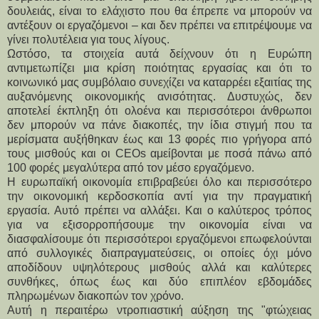
δουλειάς, είναι το ελάχιστο που θα έπρεπε να μπορούν να 
αντέξουν οι εργαζόμενοι – και δεν πρέπει να επιτρέψουμε να 
γίνει πολυτέλεια για τους λίγους.
Ωστόσο, τα στοιχεία αυτά δείχνουν ότι η Ευρώπη 
αντιμετωπίζει μια κρίση ποιότητας εργασίας και ότι το 
κοινωνικό μας συμβόλαιο συνεχίζει να καταρρέει εξαιτίας της 
αυξανόμενης οικονομικής ανισότητας. Δυστυχώς, δεν 
αποτελεί έκπληξη ότι ολοένα και περισσότεροι άνθρωποι 
δεν μπορούν να πάνε διακοπές, την ίδια στιγμή που τα 
μερίσματα αυξήθηκαν έως και 13 φορές πιο γρήγορα από 
τους μισθούς και οι CEOs αμείβονται με ποσά πάνω από 
100 φορές μεγαλύτερα από τον μέσο εργαζόμενο.
Η ευρωπαϊκή οικονομία επιβραβεύει όλο και περισσότερο 
την οικονομική κερδοσκοπία αντί για την πραγματική 
εργασία. Αυτό πρέπει να αλλάξει. Και ο καλύτερος τρόπος 
για να εξισορροπήσουμε την οικονομία είναι να 
διασφαλίσουμε ότι περισσότεροι εργαζόμενοι επωφελούνται 
από συλλογικές διαπραγματεύσεις, οι οποίες όχι μόνο 
αποδίδουν υψηλότερους μισθούς αλλά και καλύτερες 
συνθήκες, όπως έως και δύο επιπλέον εβδομάδες 
πληρωμένων διακοπών τον χρόνο.
Αυτή η περαιτέρω ντροπιαστική αύξηση της "φτώχειας 