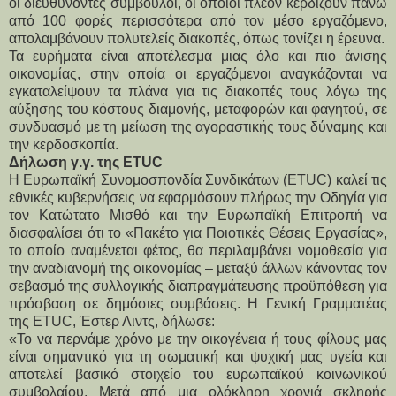
οι διευθύνοντες σύμβουλοι, οι οποίοι πλέον κερδίζουν πάνω 
από 100 φορές περισσότερα από τον μέσο εργαζόμενο, 
απολαμβάνουν πολυτελείς διακοπές, όπως τονίζει η έρευνα.
Τα ευρήματα είναι αποτέλεσμα μιας όλο και πιο άνισης 
οικονομίας, στην οποία οι εργαζόμενοι αναγκάζονται να 
εγκαταλείψουν τα πλάνα για τις διακοπές τους λόγω της 
αύξησης του κόστους διαμονής, μεταφορών και φαγητού, σε 
συνδυασμό με τη μείωση της αγοραστικής τους δύναμης και 
την κερδοσκοπία.
Δήλωση γ.γ. της ETUC
Η Ευρωπαϊκή Συνομοσπονδία Συνδικάτων (ETUC) καλεί τις 
εθνικές κυβερνήσεις να εφαρμόσουν πλήρως την Οδηγία για 
τον Κατώτατο Μισθό και την Ευρωπαϊκή Επιτροπή να 
διασφαλίσει ότι το «Πακέτο για Ποιοτικές Θέσεις Εργασίας», 
το οποίο αναμένεται φέτος, θα περιλαμβάνει νομοθεσία για 
την αναδιανομή της οικονομίας – μεταξύ άλλων κάνοντας τον 
σεβασμό της συλλογικής διαπραγμάτευσης προϋπόθεση για 
πρόσβαση σε δημόσιες συμβάσεις. Η Γενική Γραμματέας 
της ETUC, Έστερ Λιντς, δήλωσε:
«Το να περνάμε χρόνο με την οικογένεια ή τους φίλους μας 
είναι σημαντικό για τη σωματική και ψυχική μας υγεία και 
αποτελεί βασικό στοιχείο του ευρωπαϊκού κοινωνικού 
συμβολαίου. Μετά από μια ολόκληρη χρονιά σκληρής 