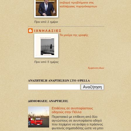
σοβαρά προβλήματα στις
καλλιέργειες πυρηνόκαρπων
Πριν από 1 ημέρα
Ι Χ Ν Η Λ Α Σ Ι Ε Σ
Τα μινόρε της γραφής
Πριν από 5 ημέρες
Εμφάνιση όλων
ΑΝΑΖΗΤΗΣΗ ΑΝΑΡΤΗΣΕΩΝ ΣΤΟ @PELLA
ΔΗΜΟΦΙΛΕΙΣ ΑΝΑΡΤΗΣΕΙΣ
Επιθέσεις σε ανυποψίαστους
οδηγούς στην Πέλλα
Περιστατικό με επίθεση από δύο
αγνώστους σε ανυποψίαστο οδηγό
που περίμενε να ανάψει ο πράσινος
φωτεινός σηματοδότης ώστε να μπει