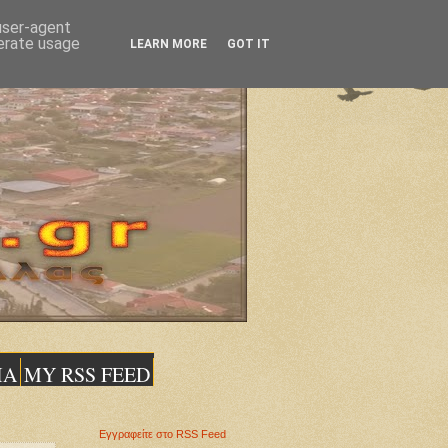
 user-agent
nerate usage
LEARN MORE
GOT IT
ΙΑ
MY RSS FEED
Εγγραφείτε στο RSS Feed