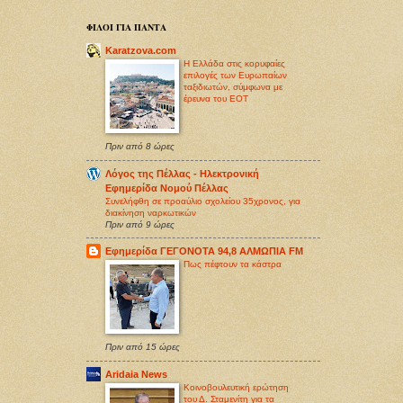
ΦΙΛΟΙ ΓΙΑ ΠΑΝΤΑ
Karatzova.com
Η Ελλάδα στις κορυφαίες
επιλογές των Ευρωπαίων
ταξιδιωτών, σύμφωνα με
έρευνα του ΕΟΤ
Πριν από 8 ώρες
Λόγος της Πέλλας - Ηλεκτρονική
Εφημερίδα Νομού Πέλλας
Συνελήφθη σε προαύλιο σχολείου 35χρονος, για
διακίνηση ναρκωτικών
Πριν από 9 ώρες
Εφημερίδα ΓΕΓΟΝΟΤΑ 94,8 ΑΛΜΩΠΙΑ FM
Πως πέφτουν τα κάστρα
Πριν από 15 ώρες
Aridaia News
Κοινοβουλευτική ερώτηση
του Δ. Σταμενίτη για τα