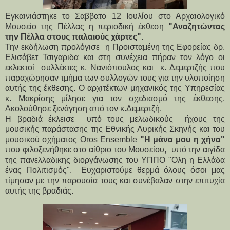
Εγκαινιάστηκε το Σαββατο 12 Ιουλίου στο Αρχαιολογικό
Μουσείο της Πέλλας η περιοδική έκθεση
"Αναζητώντας
την Πέλλα στους παλαιούς χάρτες"
.
Την εκδήλωση προλόγισε  η Προισταμένη της Εφορείας δρ. 
Ελισάβετ Τσιγαριδα και στη συνέχεια πήραν τον λόγο οι 
εκλεκτοί  συλλέκτες κ. Νανιόπουλος και  κ. Δεμερτζής που 
παραχώρησαν τμήμα των συλλογών τους για την υλοποίηση 
αυτής της έκθεσης. Ο αρχιτέκτων μηχανικός της Υπηρεσίας 
κ. Μακρίσης μίλησε για τον σχεδιασμό της έκθεσης. 
Ακολούθησε ξενάγηση από τον κ.Δεμερτζή.  
Η βραδιά έκλεισε  υπό τους μελωδικούς  ήχους της  
μουσικής παράστασης της Εθνικής Λυρικής Σκηνής και του 
μουσικού σχήματος Oros Ensemble 
"Η μάνα μου η χήνα"
που φιλοξενήθηκε στο αίθριο του Μουσείου,  υπό την αιγίδα 
της πανελλαδικης διοργάνωσης του ΥΠΠΟ "Ολη η Ελλάδα 
ένας Πολιτισμός".  Ευχαριστούμε θερμά όλους όσοι μας 
τίμησαν με την παρουσία τους και συνέβαλαν στην επιτυχία 
αυτής της βραδιάς.