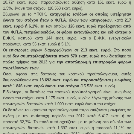
10.724 εκατ. ευρώ, παρουσιάζοντας αύξηση κατά 161 εκατ. ευρώ ή
1,5%, έναντι του στόχου (10.563 εκατ. ευρώ).
Σύμφωνα με το ΥΠΟΙΚ,
κατηγορίες εσόδων οι οποίες υστέρησαν
έναντι του στόχου ήταν ο Φ.Π.Α. όλων των κατηγοριών
, κατά
217
εκατ. ευρώ ή 6,1%
, εκ των οποίων
126 εκατ. ευρώ προέρχονται από
τον Φ.Π.Α. πετρελαιοειδών
,
οι φόροι κατανάλωσης και ειδικότερα ο
Ε.Φ.Κ.
καπνού κατά 144 εκατ. ευρώ, και ο Ε.Φ.Κ. ενεργειακών
προϊόντων κατά 55 εκατ. ευρώ ή 5,1%.
Οι επιστροφές φόρων διαμορφώθηκαν σε
213 εκατ. ευρώ
. Στο ποσό
αυτό
δεν συμπεριλαμβάνεται ποσό 570 εκατ. ευρώ
που διατέθηκε το
πρώτο τρίμηνο του 2013 για
την αποπληρωμή επιστροφών φόρων
παρελθόντων ετών
.
Όσον αφορά στις δαπάνες του κρατικού προϋπολογισμού, αυτές
διαμορφώθηκαν στα 1
3.692 εκατ. ευρώ και παρουσιάζονται μειωμένες
κατά 1.846 εκατ. ευρώ έναντι του στόχου
(15.538 εκατ. ευρώ).
Ειδικότερα, οι δαπάνες του τακτικού προϋπολογισμού είναι μειωμένες
έναντι του στόχου κατά 1.175 εκατ. ευρώ, κυρίως λόγω της μείωσης των
πρωτογενών δαπανών κατά 1.090 εκατ. ευρώ έναντι του στόχου.
Οι δαπάνες του κρατικού προϋπολογισμού παρουσιάζονται μειωμένες σε
σχέση με την αντίστοιχη περίοδο του 2012 κατά 6.417 εκατ. ή σε
ποσοστό 32,7%. Το ποσό αυτό σχετίζεται με τη μείωση στο σύνολο των
πρωτογενών δαπανών κατά 1.397 εκατ. ευρώ ή ποσοστό 11,1% σε
σχέση με την αντίστοιχη περίοδο του 2012, καθώς και στη μείωση των