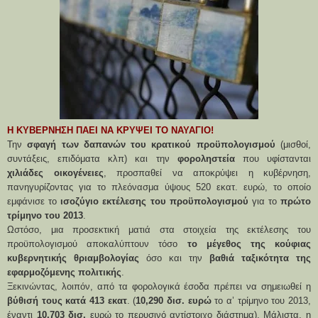
Η ΚΥΒΕΡΝΗΣΗ ΠΑΕΙ ΝΑ ΚΡΥΨΕΙ ΤΟ ΝΑΥΑΓΙΟ!
Την
σφαγή των δαπανών του κρατικού προϋπολογισμού
(μισθοί,
συντάξεις, επιδόματα κλπ) και την
φοροληστεία
που υφίστανται
χιλιάδες οικογένειες
, προσπαθεί να αποκρύψει η κυβέρνηση,
πανηγυρίζοντας για το πλεόνασμα ύψους 520 εκατ. ευρώ, το οποίο
εμφάνισε το
ισοζύγιο εκτέλεσης του προϋπολογισμού
για το
πρώτο
τρίμηνο του 2013
.
Ωστόσο, μια προσεκτική ματιά στα στοιχεία της εκτέλεσης του
προϋπολογισμού αποκαλύπτουν τόσο
το μέγεθος της κούφιας
κυβερνητικής θριαμβολογίας
όσο και την
βαθιά ταξικότητα της
εφαρμοζόμενης πολιτικής
.
Ξεκινώντας, λοιπόν, από τα φορολογικά έσοδα πρέπει να σημειωθεί η
βύθισή τους κατά 413 εκατ
. (
10,290 δισ. ευρώ
το α’ τρίμηνο του 2013,
έναντι
10,703 δισ.
ευρώ το περυσινό αντίστοιχο διάστημα). Μάλιστα, η