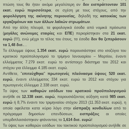
πτώση τους θα ήταν ακόμα μεγαλύτερη αν
δεν εισπράττονταν 101
εκατ. ευρώ περισσότερα
, σε σχέση με τους στόχους, από την
φορολόγηση της ακίνητης περιουσίας
, δηλαδή της
κατοικίας των
εργαζομένων και των άλλων λαϊκών στρωμάτων
.
Από την άλλη πλευρά, τα φορολογικά έσοδα από νομικά πρόσωπα
(
μεγάλες ανώνυμες εταιρίες
και
ΕΠΕ
) περιορίστηκαν στα
21 εκατ.
ευρώ
(!!!), ενώ μέχρι το τέλος του έτους, τα έσοδα
δεν θα ξεπεράσουν
τα 1,48 δισ.
...
Το έλλειμμα ύψους
1.354 εκατ. ευρώ
παρουσιάστηκε στο ισοζύγιο του
κρατικού προϋπολογισμού το τρίμηνο Ιανουαρίου – Μαρτίου, έναντι
ελλείμματος 7.279 εκατ. ευρώ το αντίστοιχο διάστημα του 2012 και
στόχου για έλλειμμα 4.185 εκατ. ευρώ.
Αντίθετα, "
επιτεύχθηκε
"
πρωτογενές πλεόνασμα ύψους 520 εκατ.
ευρώ
, έναντι ελλείμματος 334 εκατ. ευρώ το 2012 και στόχου για
πρωτογενές έλλειμμα 2.338 εκατ. ευρώ.
Το ύψος των
καθαρών εσόδων του κρατικού προϋπολογισμού
ανήλθε σε
12.338 εκατ. ευρώ
, παρουσιάζοντας αύξηση κατά
985 εκατ.
ευρώ
ή 8,7% έναντι του τριμηνιαίου στόχου 2013 (11.353 εκατ. ευρώ), η
οποία οφείλεται κατα κύριο λόγο στην
είσπραξη κονδυλίων
από το
πρόγραμμα δημοσίων επενδύσεων,
εισπράξεις
οι οποίες
υπερδιπλασιάστηκαν φτάνοντας το
1,614 δισ. ευρώ
!
Το ύψος των καθαρών εσόδων του τακτικού προϋπολογισμού ανήλθε σε