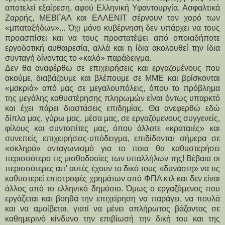
αποτελεί εξαίρεση, αφού Ελληνική Υφαντουργία, Ασφαλτικά
Ζαρρής, ΜΕΒΓΑΛ και ΕΛΛΕΝΙΤ σέρνουν τον χορό των
«μπαταξήδων»... Όχι μόνο κυβέρνηση δεν υπάρχει να τους
προασπίσει και να τους προστατέψει από οποιαδήποτε
εργοδοτική αυθαιρεσία, αλλά και η ίδια ακολουθεί την ίδια
συνταγή δίνοντας το «καλό» παράδειγμα.
Δεν θα αναφέρθω σε επιχειρήσεις και εργαζομένους που
ακούμε, διαβάζουμε και βλέπουμε σε ΜΜΕ και βρίσκονται
«μακριά» από μας σε μεγαλουπόλεις, όπου το πρόβλημα
της μεγάλης καθυστέρησης πληρωμών είναι όντως υπαρκτό
και έχει πάρει διαστάσεις επιδημίας. Θα ανεφερθώ εδώ
δίπλα μας, γύρω μας, μέσα μας, σε εργαζόμενους συγγενείς,
φίλους και συντοπίτες μας, όπου άλλοτε «κραταιές» και
συνεπείς επιχειρήσεις-υπόδειγμα, επιδίδονται σήμερα σε
«σκληρό» ανταγωνισμό για το ποια θα καθυστερήσει
περισσότερο τις μισθοδοσίες των υπαλλήλων της! Βέβαια οι
περισσότερες απ' αυτές έχουν το δικό τους «δυνάστη» να τις
καθυστερεί επιστροφές χρημάτων από ΦΠΑ κτλ και δεν είναι
άλλος από το ελληνικό δημόσιο. Όμως ο εργαζόμενος που
εργάζεται και βοηθά την επιχείρηση να παράγει, να πουλά
και να αμοίβεται, γιατί να μένει απλήρωτος βάζοντας σε
καθημερινό κίνδυνο την επιβίωσή την δική του και της