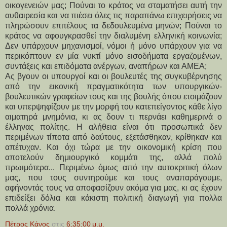
οικογενειών μας; Πούναι το κράτος να σταματήσει αυτή την
αυθαιρεσία και να πιέσει όλες τις παραπάνω επιχειρήσεις να
πληρώσουν επιτέλους τα δεδουλευμένα μηνών; Πούναι το
κράτος να αφουγκρασθεί την διαλυμένη ελληνική κοινωνία;
Δεν υπάρχουν μηχανισμοί, νόμοι ή μόνο υπάρχουν για να
περικόπτουν εν μία νυκτί μόνο εισοδήματα εργαζομένων,
συντάξεις και επιδόματα ανέργων, αναπήρων και ΑΜΕΑ;
Ας βγουν οι υπουργοί και οι βουλευτές της συγκυβέρνησης
από την εικονική πραγματικότητα των υπουργικών-
βουλευτικών γραφείων τους και της βουλής όπου ετοιμάζουν
και υπερψηφίζουν με την μορφή του κατεπείγοντος κάθε λίγο
αιματηρά μνημόνια, κι ας δουν τι περνάει καθημερινά ο
έλληνας πολίτης. Η αλήθεια είναι ότι προσωπικά δεν
περιμένων τίποτα από δαύτους, εξετάσθηκαν, κρίθηκαν και
απέτυχαν. Και όχι τώρα με την οικονομική κρίση που
αποτελούν δημιουργικό κομμάτι της, αλλά πολύ
πρωιμότερα... Περιμένω όμως από την αυτοκριτική όλων
μας, που τους συντηρούμε και τους αναπαράγουμε,
αφήνοντάς τους να αποφασίζουν ακόμα για μας, κι ας έχουν
επιδείξει δόλια και κάκιστη πολιτική διαγωγή για πολλα
πολλά χρόνια.
Πέτρος Κάνος
στις
6:35:00 μ.μ.