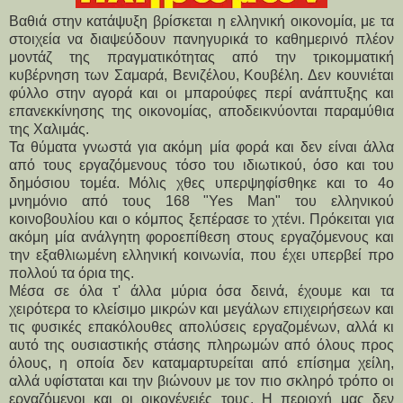
Βαθιά στην κατάψυξη βρίσκεται η ελληνική οικονομία, με τα
στοιχεία να διαψεύδουν πανηγυρικά το καθημερινό πλέον
μοντάζ της πραγματικότητας από την τρικομματική
κυβέρνηση των Σαμαρά, Βενιζέλου, Κουβέλη. Δεν κουνιέται
φύλλο στην αγορά και οι μπαρούφες περί ανάπτυξης και
επανεκκίνησης της οικονομίας, αποδεικνύονται παραμύθια
της Χαλιμάς.
Τα θύματα γνωστά για ακόμη μία φορά και δεν είναι άλλα
από τους εργαζόμενους τόσο του ιδιωτικού, όσο και του
δημόσιου τομέα. Μόλις χθες υπερψηφίσθηκε και το 4ο
μνημόνιο από τους 168 "Yes Man" του ελληνικού
κοινοβουλίου και ο κόμπος ξεπέρασε το χτένι. Πρόκειται για
ακόμη μία ανάλγητη φοροεπίθεση στους εργαζόμενους και
την εξαθλιωμένη ελληνική κοινωνία, που έχει υπερβεί προ
πολλού τα όρια της.
Μέσα σε όλα τ' άλλα μύρια όσα δεινά, έχουμε και τα
χειρότερα το κλείσιμο μικρών και μεγάλων επιχειρήσεων και
τις φυσικές επακόλουθες απολύσεις εργαζομένων, αλλά κι
αυτό της ουσιαστικής στάσης πληρωμών από όλους προς
όλους, η οποία δεν καταμαρτυρείται από επίσημα χείλη,
αλλά υφίσταται και την βιώνουν με τον πιο σκληρό τρόπο οι
εργαζόμενοι και οι οικογένειές τους. Η περιοχή μας δεν