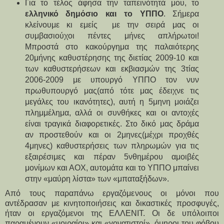
Για το τέλος άφησα την ταπεινότητά μου, το
ελληνικό δημόσιο και το ΥΠΠΟ
. Σήμερα
κλείνουμε κι εμείς με την σειρά μας οι
συμβασιούχοι πέντες μήνες απλήρωτοι!
Μπροστά στο κακούργημα της παλαιότερης
20μήνης καθυστέρησης της διετίας 2009-10 και
των καθυστερήσεων και εκβιασμών της 3τίας
2006-2009 με υπουργό ΥΠΠΟ τον νυν
πρωθυπουργό μας(από τότε μας έδειχνε τις
μεγάλες του ικανότητες), αυτή η 5μηνη μοιάζει
πλημμέλημα, αλλά οι συνθήκες και οι αντοχές
είναι τραγικά διαφορετικές. Στο δικό μας δράμα
αν προστεθούν και οι 2μηνες(μέχρι προχθές
4μηνες) καθυστερήσεις των πληρωμών για τις
εξαιρέσιμες και πέραν 5νθημέρου αμοιβές
μονίμων και ΑΟΧ, αυτομάτα και το ΥΠΠΟ μπαίνει
στην «μαύρη λίστα» των «μπαταξήδων».
Από τους παραπάνω εργαζόμενους οι μόνοι που
αντέδρασαν με κινητοποιήσεις και δικαστικές προσφυγές,
ήταν οι εργαζόμενοι της ΕΛΛΕΝΙΤ. Οι δε υπόλοιποι
παραμένουν «μοιραίοι» και «γονατιστοί», όμηροι του φόβου