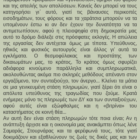
και της απειλής των απολύσεων. Κανείς δεν μπορεί να τους
κατηγορήσει γι΄ αυτό, γιατί τις βάναυσες περικοπές
εισοδημάτων, τους φόρους και τα χαράτσια μπορούν να τα
υπομένουν έστω κι αν δεν έχουν την δυνατότητα να τα
αντιμετωπίσουν, αφού η πλειοψηφία στη δημοκρατία μας
αυτό το δρόμο διάλεξε στις πρόσφατες εκλογές. Η απώλεια
της εργασίας δεν αντέχεται όμως με τίποτα. Υπεύθυνος,
ηθικός και φυσικός αυτουργός είναι άλλος γι' αυτά τα
εγκλήματα. Ο θεσμοφύλακας και προστάτης των
δικαιωμάτων μας, το κράτος, Το κράτος όμως σφυρίζει
αδιάφορα κινούμενο παράλληλα και συμπληρωματικά,
ακολουθώντας ακόμα πιο σκληρές μεθόδους απέναντι στον
εργαζόμενο, τον συνταξιούχο, τον άνεργο... Κλείνει τα μάτια
σε μια γενικευμένη στάση πληρωμών, γιατί ξέρει ότι είναι ο
απόλυτα υπεύθυνος της τραγωδίας που ζούμε. Κρατά
ενήμερες μόνο τις πληρωμές των ΔΥ και των συνταξιούχων,
αφού αυτές είναι εξώφθαλμες και η «βιτρίνα» του
καταστήματος σε κοινή θέα...
Αν αυτή δεν είναι στάση πληρωμών τότε ποια είναι; Αν η
ανάπτυξη άρχισε και η οικονομία μας ανακάμπτει όπως λένε
Σαμαράς, Στουρνάρας και τα φερέφωνά τους, τότε γιατί
δοκιμάζουν και εξαθλιώνουν τις ζωές τις δικές μας και των