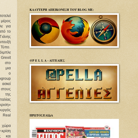
ΚΑΛΥΤΕΡΗ ΑΠΕΙΚΟΝΙΣΗ ΤΟΥ BLOG ΜΕ:
ποτελεί
 μέρος
λε για
από το
Γιάνης
ντευξή
 Τύπο.
ιμπλε
Grexit
@P E L L A - ΑΓΓΕΛΙΕΣ
αι στο
 μια
ου ο
ogroup
 ασκεί
ους
ς της
ταλίας
κριση»
ουργός
ΠΡΩΤΟΣΕΛΙΔΑ
 Real
 χώρα
ν κρίση
ς και