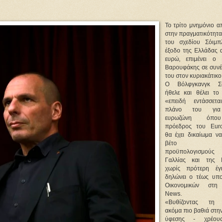
Το τρίτο μνημόνιο α
στην πραγματικότητα
του σχεδίου Σόιμπ
έξοδο της Ελλάδας 
ευρώ, επιμένει ο 
Βαρουφάκης σε συνέ
του στον κυριακάτικο
Ο Βόλφγκανγκ Σό
ήθελε και θέλει το 
«επειδή εντάσσετ
πλάνο του για
ευρωζώνη όπ
πρόεδρος του Eur
θα έχει δικαίωμα να
βέτο στ
προϋπολογισμού
Γαλλίας και της Ι
χωρίς πρότερη έγ
δηλώνει ο τέως υπ
Οικονομικών στη
News.
«Βυθίζοντας τη
ακόμα πιο βαθιά στη
ύφεσης - χρέου