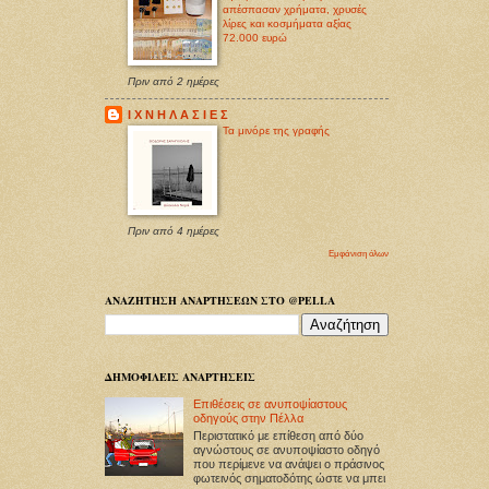
απέσπασαν χρήματα, χρυσές
λίρες και κοσμήματα αξίας
72.000 ευρώ
Πριν από 2 ημέρες
Ι Χ Ν Η Λ Α Σ Ι Ε Σ
Τα μινόρε της γραφής
Πριν από 4 ημέρες
Εμφάνιση όλων
ΑΝΑΖΗΤΗΣΗ ΑΝΑΡΤΗΣΕΩΝ ΣΤΟ @PELLA
ΔΗΜΟΦΙΛΕΙΣ ΑΝΑΡΤΗΣΕΙΣ
Επιθέσεις σε ανυποψίαστους
οδηγούς στην Πέλλα
Περιστατικό με επίθεση από δύο
αγνώστους σε ανυποψίαστο οδηγό
που περίμενε να ανάψει ο πράσινος
φωτεινός σηματοδότης ώστε να μπει