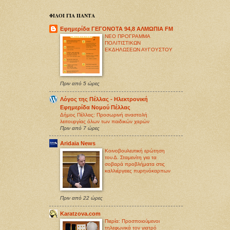
ΦΙΛΟΙ ΓΙΑ ΠΑΝΤΑ
Εφημερίδα ΓΕΓΟΝΟΤΑ 94,8 ΑΛΜΩΠΙΑ FM
ΝΕΟ ΠΡΟΓΡΑΜΜΑ
ΠΟΛΙΤΙΣΤΙΚΩΝ
ΕΚΔΗΛΩΣΕΩΝ ΑΥΓΟΥΣΤΟΥ
Πριν από 5 ώρες
Λόγος της Πέλλας - Ηλεκτρονική
Εφημερίδα Νομού Πέλλας
Δήμος Πέλλας: Προσωρινή αναστολή
λειτουργίας όλων των παιδικών χαρών
Πριν από 7 ώρες
Aridaia News
Κοινοβουλευτική ερώτηση
του Δ. Σταμενίτη για τα
σοβαρά προβλήματα στις
καλλιέργειες πυρηνόκαρπων
Πριν από 22 ώρες
Karatzova.com
Πιερία: Προσποιούμενοι
τηλεφωνικά τον γιατρό