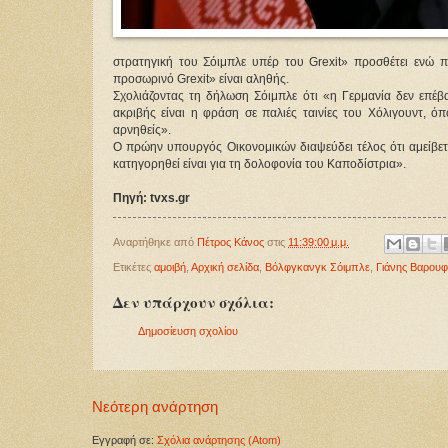
στρατηγική του Σόιμπλε υπέρ του Grexit» προσθέτει ενώ 
προσωρινό Grexit» είναι αληθής.
Σχολιάζοντας τη δήλωση Σόιμπλε ότι «η Γερμανία δεν επέ
ακριβής είναι η φράση σε παλιές ταινίες του Χόλιγουντ,
αρνηθείς».
Ο πρώην υπουργός Οικονομικών διαψεύδει τέλος ότι αμείβεται
κατηγορηθεί είναι για τη δολοφονία του Καποδίστρια».
Πηγή: tvxs.gr
Αναρτήθηκε από
Πέτρος Κάνος
στις
11:39:00 μ.μ.
Ετικέτες
αμοιβή
,
Αρχική σελίδα
,
Βόλφγκανγκ Σόιμπλε
,
Γιάνης Βαρου
Δεν υπάρχουν σχόλια:
Δημοσίευση σχολίου
Νεότερη ανάρτηση
Εγγραφή σε:
Σχόλια ανάρτησης (Atom)