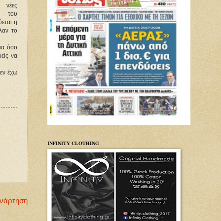
 νέες
 του
εται η
λαν το
ια όσο
είς να
δεν έχω
INFINITY CLOTHING
Ανάρτηση