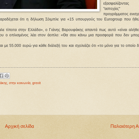
εξασφαλίζοντας
"αστοχίες"
προγράμματος ενισχύ
παραδέχεται ότι η δήλωση Σόιμπλε για «15 υπουργούς του Eurogroup που ήθε
βαλε τίποτα στην Ελλάδα», ο Γιάνης Βαρουφάκης απαντά πως αυτό «είναι αλήθε
 όπου ο οπλισμένος λέει στον άοπλο: «Θα σου κάνω μια προσφορά που δεν μπορ
 με 55.000 ευρώ για κάθε διάλεξή του και σχολιάζει ότι «το μόνο για το οποίο 
φάκης
,
στην κοινωνία
,
grexit
Αρχική σελίδα
Παλαιότερη 