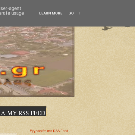
 user-agent
nerate usage
LEARN MORE
GOT IT
ΙΑ
MY RSS FEED
Εγγραφείτε στο RSS Feed