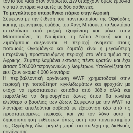
τον ιό του Aids στον άνθρωπο. Δεν υπάρχουν όμως εμβόλια
για τα λιοντάρια για αυτές τις δύο ασθένειες.
Το μεγαλύτερο υπερεθνικό πάρκο στην Αφρική
Σύμφωνα με την έκθεση του πανεπιστημίου της Οξφόρδης
και της ερευνητικής ομάδας του Χανς Μπάουερ, τα λιοντάρια
απειλούνται από μαζική εξαφάνιση και μόνο στην
Μποτσουάνα, τη Ναμίμπια, τη Νότια Αφρική και τη
Ζιμπάμπουε αυξάνονται. Η περιοχή ανάμεσα στους
ποταμούς Ογκαβάνγκο και Ζαμπέζι είναι η μεγαλύτερη
υπερεθνική προστατευόμενη περιοχή στο νότιο τμήμα της
Αφρικής. Συμπεριλαμβάνει εκτάσεις πέντε κρατών και έχει
έκταση 520.000 τετραγωνικών χιλιομέτρων. Υπολογίζεται ότι
εκεί ζουν ακόμα 4.000 λιοντάρια.
Η περιβαλλοντική οργάνωση WWF χρηματοδοτεί στην
περιοχή την τοποθέτηση κιγκλιδωμάτων και φραχτών με
στόχο να προστατεύσει κοπάδια από βόδια αλλά και
παράλληλα να δημιουργήσει ζώνες όπου θα κινείται
ελεύθερα ο βασιλιάς των ζώων. Σύμφωνα με την WWF τα
λιοντάρια απειλούνται σοβαρά με εξαφάνιση έξω από τις
προστατευόμενες περιοχές και για τον λόγο αυτό η
δημοσιοποίηση εκθέσεων όπως αυτή του πανεπιστημίου
της Οξφόρδης δίνει μεγάλη χαρά στα στελέχη της διεθνούς
οργάνωσης.