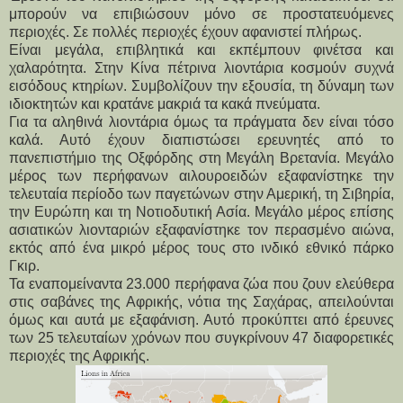
μπορούν να επιβιώσουν μόνο σε προστατευόμενες
περιοχές. Σε πολλές περιοχές έχουν αφανιστεί πλήρως.
Είναι μεγάλα, επιβλητικά και εκπέμπουν φινέτσα και
χαλαρότητα. Στην Κίνα πέτρινα λιοντάρια κοσμούν συχνά
εισόδους κτηρίων. Συμβολίζουν την εξουσία, τη δύναμη των
ιδιοκτητών και κρατάνε μακριά τα κακά πνεύματα.
Για τα αληθινά λιοντάρια όμως τα πράγματα δεν είναι τόσο
καλά. Αυτό έχουν διαπιστώσει ερευνητές από το
πανεπιστήμιο της Οξφόρδης στη Μεγάλη Βρετανία. Μεγάλο
μέρος των περήφανων αιλουροειδών εξαφανίστηκε την
τελευταία περίοδο των παγετώνων στην Αμερική, τη Σιβηρία,
την Ευρώπη και τη Νοτιοδυτική Ασία. Μεγάλο μέρος επίσης
ασιατικών λιονταριών εξαφανίστηκε τον περασμένο αιώνα,
εκτός από ένα μικρό μέρος τους στο ινδικό εθνικό πάρκο
Γκιρ.
Τα εναπομείναντα 23.000 περήφανα ζώα που ζουν ελεύθερα
στις σαβάνες της Αφρικής, νότια της Σαχάρας, απειλούνται
όμως και αυτά με εξαφάνιση. Αυτό προκύπτει από έρευνες
των 25 τελευταίων χρόνων που συγκρίνουν 47 διαφορετικές
περιοχές της Αφρικής.