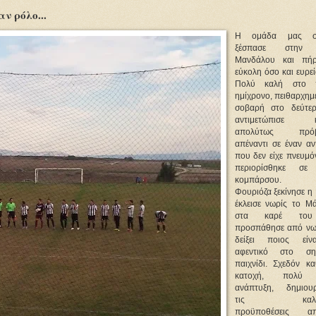
ν ρόλο...
Η ομάδα μας σ
ξέσπασε στην 
Μανδάλου και πήρ
εύκολη όσο και ευρεί
Πολύ καλή στο 
ημίχρονο, πειθαρχημ
σοβαρή στο δεύτε
αντιμετώπισε κ
απολύτως πρόβ
απέναντι σε έναν αν
που δεν είχε πνευμό
περιορίσθηκε σε
κομπάρσου.
Φουριόζα ξεκίνησε η
έκλεισε νωρίς το Μ
στα καρέ του
προσπάθησε από νω
δείξει ποιος είν
αφεντικό στο σημ
παιχνίδι. Σχεδόν κα
κατοχή, πολύ 
ανάπτυξη, δημιου
τις καλύτ
προϋποθέσεις απέ