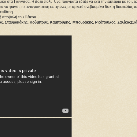
κό στα Γιαννιτσά. Η Δόξα πολύ λίγα πράγματα έδειξε να έχει την εμπειρία με το μέ
για να φανεί πιο ανταγωνιστική σε αγώνες με αρκετά ανεβασμένο δείκτη δυσκολίας 
επίθεση.
ρή αποβολή του Πέικου.
ος, Σταυρακάκης, Κούμπους, Καμπούρης, Μπουράκης, Ριζόπουλος, Σαλίκας(Σιά