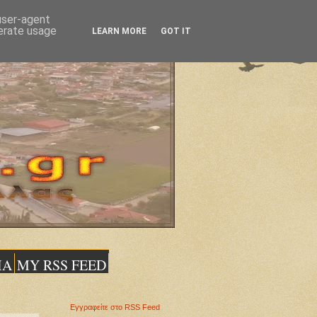
 user-agent
nerate usage
LEARN MORE
GOT IT
ΙΑ
MY RSS FEED
Εγγραφείτε στο RSS Feed