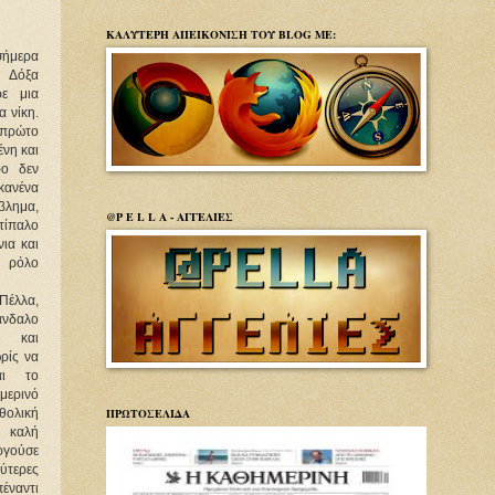
ΚΑΛΥΤΕΡΗ ΑΠΕΙΚΟΝΙΣΗ ΤΟΥ BLOG ΜΕ:
ήμερα
Δόξα
ε μια
α νίκη.
πρώτο
ένη και
ρο δεν
ανένα
λημα,
@P E L L A - ΑΓΓΕΛΙΕΣ
τίπαλο
νια και
 ρόλο
 Πέλλα,
άνδαλο
 και
ρίς να
αι το
ερινό
ΠΡΩΤΟΣΕΛΙΔΑ
θολική
καλή
ργούσε
ερες
ναντι