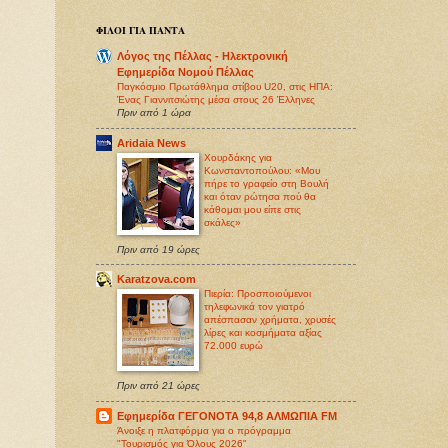
ΦΙΛΟΙ ΓΙΑ ΠΑΝΤΑ
Λόγος της Πέλλας - Ηλεκτρονική
Εφημερίδα Νομού Πέλλας
Παγκόσμιο Πρωτάθλημα στίβου U20, στις ΗΠΑ:
Ένας Γιαννιτσιώτης μέσα στους 26 Έλληνες
Πριν από 1 ώρα
Aridaia News
Χουρδάκης για
Κωνσταντοπούλου: «Μου
πήρε το γραφείο στη Βουλή
και όταν ρώτησα πού θα
κάθομαι μου είπε στις
σκάλες»
Πριν από 19 ώρες
Karatzova.com
Πιερία: Προσποιούμενοι
τηλεφωνικά τον γιατρό
απέσπασαν χρήματα, χρυσές
λίρες και κοσμήματα αξίας
72.000 ευρώ
Πριν από 21 ώρες
Εφημερίδα ΓΕΓΟΝΟΤΑ 94,8 ΑΛΜΩΠΙΑ FM
Άνοιξε η πλατφόρμα για ο πρόγραμμα
"Τουρισμός για Όλους 2026"