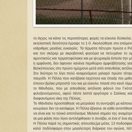
το άγχος να κάνει τις περισσότερες φορές τα εύκολα δύσκολ
εκτελεστική δεινότητα έγραψε το 1-0. Ακολούθησε στο επόμεν
ισάριθμες μεγάλες ευκαιρίες. Τα τέρματα πέτυχαν πρώτα ο Ρι
και τον σκόρερ με ακροβατική φιγούρα να πετυχαίνει το 
αμυντικούς και τερματοφύλακα και με ψυχραιμία έστειλε την 
η εμφάνιση, δεν άφηναν κανένα περιθώριο αμφισβήτησης για 
Βελκόπουλος στο πρώτο ημίχρονο μετά από απευθείας εκτέλεσ
Στο δεύτερο το λίγο πολύ αναμενόμενο χαλαρό πρώτο τέταρτ
παιχνίδι. Η Πέλλα που κατέβασε ταχύτητα και έπαιξε πιο με
όποιον βρήκε μπροστά του και με εύκολο πλασέ στο κενό τέρμ
το Μάνδαλο, που με απευθείας εκτέλεση φάουλ του Γκότση
φιλοξενούμενους, αφού πέντε λεπτά αργότερα ο Σαλίκας κα
διαφαινόμενη νίκη της Πέλλας.
Το Μάνδαλο προσπάθησε να μετριάσει τη συντριβή με κάποια 
κουράγιο δεν τα κατάφερε. Η Πέλλα έβγαινε σε κάθε αντεπίθεση 
να είναι και το τελικό αποτέλεσμα. Μελανό σημείο της αναμέτ
σε μια φάση που λίγοι αντιλήφθηκαν τι συνέβει, κι ένα σ' ένα
Η Πέλλα παρά τις σημαντικές απουσίες(με μόλις 13 ποδοσφαιρ
καλό ποδόσφαιρο στην μεγαλύτερη διάρκεια του αγώνα, πέτυ