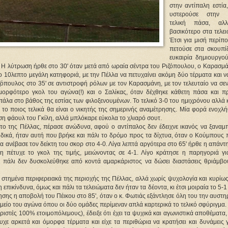
στην αντίπαλη εστία
υστερούσε στην 
τελική πάσα, αλ
βασικότερο στα τελε
Έτσι για μισή περίπ
πετούσε στα σκουπίδ
ευκαιρία δημιουργού
α. Η λύτρωση ήρθε στο 30' όταν μετά από ωραία σέντρα του Ριζόπουλου, ο Καρασμ
ο 10λεπτο μεγάλη κατηφοριά, με την Πέλλα να πετυχαίνει ακόμη δύο τέρματα και ν
ζόπουλος στο 35' σε αντιστροφή ρόλων με τον Καρασμάνη, με τον τελευταίο να σε
ομορφότερο γκολ του αγώνα(!) και ο Σαλίκας, όταν δέχθηκε κάθετη πάσα και π
μπάλα στο βάθος της εστίας των φιλοξενουμένων. Το τελικό 3-0 του ημιχρόνου αλλά
το ποιος τελικά θα είναι ο νικητής της σημερινής αναμέτρησης. Μία φορά ενοχλή
η φάουλ του Γκίλη, αλλά μπλόκαρε εύκολα το χλιαρό σουτ.
ο της Πέλλας, πέρασε ανώδυνα, αφού ο αντίπαλος δεν έδειχνε ικανός να ξαναμπ
θοδικά, ήταν αυτή που βρήκε και πάλι το δρόμο προς τα δίχτυα, όταν ο Κούμπους
α ανέβασε τον δείκτη του σκορ στο 4-0. Λίγα λεπτά αργότερα στο 65' ήρθε η απάντ
 πέτυχε το γκολ της τιμής, μειώνοντας σε 4-1. Λίγο κράτησε η παρηγοριά γι
ι πάλι δεν δυσκολεύθηκε από κοντά αμαρκάριστος να δώσει διαστάσεις θριάμβο
στημένα περιφερειακά της περιοχής της Πέλλας, αλλά χωρίς ψυχολογία και κυρίως
επικίνδυνα, όμως και πάλι τα τελειώματα δεν ήταν τα δέοντα, κι έτσι μοιραία το 5-1
ρησης η αποβολή του Πέικου στο 85', όταν ο κ. Φωτιάς εξάντλησε όλη του την αυστ
 σημείο του αγώνα όπου οι δύο ομάδες περίμεναν απλά καρτερικά το τελικό σφύριγμα.
ιστές 100% ετοιμοπόλεμους), έδειξε ότι έχει τα ψυχικά και αγωνιστικά αποθέματα,
χε αρκετά και όμορφα τέρματα και είχε τα περιθώρια να κρατήσει και δυνάμεις γ