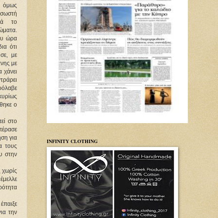
, όμως
σωστή
λά το
ιώματα.
ου ώρα
ια ότι
σε, με
άνης με
α χάνει
ντράρει
ρόλαβε
 κυρίως
θηκε ο
εί στο
 πέρασε
ηση για
INFINITY CLOTHING
α τους
υ στην
 χωρίς
 έμελλε
ηρότητα
 έπαιξε
ια την