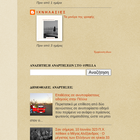
Πριν από 1 ημέρα
Ι Χ Ν Η Λ Α Σ Ι Ε Σ
Τα μινόρε της γραφής
Πριν από 3 ημέρες
Εμφάνιση όλων
ΑΝΑΖΗΤΗΣΗ ΑΝΑΡΤΗΣΕΩΝ ΣΤΟ @PELLA
ΔΗΜΟΦΙΛΕΙΣ ΑΝΑΡΤΗΣΕΙΣ
Επιθέσεις σε ανυποψίαστους
οδηγούς στην Πέλλα
Περιστατικό με επίθεση από δύο
αγνώστους σε ανυποψίαστο οδηγό
που περίμενε να ανάψει ο πράσινος
φωτεινός σηματοδότης ώστε να μπει
στον ο...
Σαν σήμερα, 10 Ιουνίου 323 Π.Χ.
πέθανε ο Μέγας Αλέξανδρος - Ο
μέγιστος των Ελλήνων σε ηλικία 33