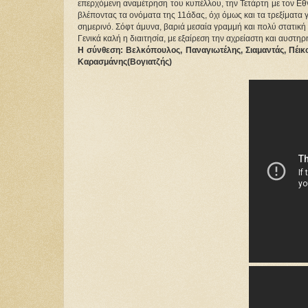
επερχόμενη αναμέτρηση του κυπέλλου, την Τετάρτη με τον Εθνι
βλέποντας τα ονόματα της 11άδας, όχι όμως και τα τρεξίματα 
σημερινό. Σόφτ άμυνα, βαριά μεσαία γραμμή και πολύ στατική 
Γενικά καλή η διαιτησία, με εξαίρεση την αχρείαστη και αυστη
Η σύνθεση: Βελκόπουλος, Παναγιωτέλης, Σιαμαντάς, Πέικ
Καρασμάνης(Βογιατζής)