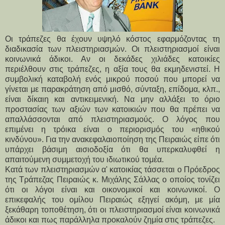
Οι τράπεζες θα έχουν υψηλό κόστος εφαρμόζοντας τη
διαδικασία των πλειστηριασμών. Οι πλειστηριασμοί είναι
κοινωνικά άδικοι. Αν οι δεκάδες χιλιάδες κατοικίες
περιέλθουν στις τράπεζες, η αξία τους θα εκμηδενιστεί. Η
συμβολική καταβολή ενός μικρού ποσού που μπορεί να
γίνεται με παρακράτηση από μισθό, σύνταξη, επίδομα, κλπ.,
είναι δίκαιη και αντικειμενική. Να μην αλλάξει το όριο
προστασίας των αξιών των κατοικιών που θα πρέπει να
απαλλάσσονται από πλειστηριασμούς. Ο λόγος που
επιμένει η τρόικα είναι ο περιορισμός του «ηθικού
κινδύνου». Για την ανακεφαλαιοποίηση της Πειραιώς είπε ότι
υπάρχει βάσιμη αισιοδοξία ότι θα υπερκαλυφθεί η
απαιτούμενη συμμετοχή του ιδιωτικού τομέα.
Κατά των πλειστηριασμών α' κατοικίας τάσσεται ο Πρόεδρος
της Τράπεζας Πειραιώς κ. Μιχάλης Σάλλας ο οποίος τονίζει
ότι οι λόγοι είναι και οικονομικοί και κοινωνικοί. Ο
επικεφαλής του ομίλου Πειραιώς εξηγεί ακόμη, με μία
ξεκάθαρη τοποθέτηση, ότι οι πλειστηριασμοί είναι κοινωνικά
άδικοι και πως παράλληλα προκαλούν ζημία στις τράπεζες.