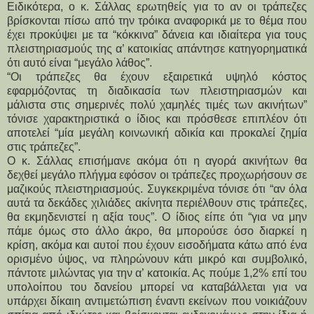
Ειδικότερα, ο κ. Σάλλας ερωτηθείς για το αν οι τράπεζες
βρίσκονται πίσω από την τρόικα αναφορικά με το θέμα που
έχει προκύψει με τα “κόκκινα” δάνεια και ιδιαίτερα για τους
πλειστηριασμούς της α’ κατοικίας απάντησε κατηγορηματικά
ότι αυτό είναι “μεγάλο λάθος”.
“Οι τράπεζες θα έχουν εξαιρετικά υψηλό κόστος
εφαρμόζοντας τη διαδικασία των πλειστηριασμών και
μάλιστα στις σημερινές πολύ χαμηλές τιμές των ακινήτων”
τόνισε χαρακτηριστικά ο ίδιος και πρόσθεσε επιπλέον ότι
αποτελεί “μία μεγάλη κοινωνική αδικία και προκαλεί ζημία
στις τράπεζες”.
Ο κ. Σάλλας επισήμανε ακόμα ότι η αγορά ακινήτων θα
δεχθεί μεγάλο πλήγμα εφόσον οι τράπεζες προχωρήσουν σε
μαζικούς πλειστηριασμούς. Συγκεκριμένα τόνισε ότι “αν όλα
αυτά τα δεκάδες χιλιάδες ακίνητα περιέλθουν στις τράπεζες,
θα εκμηδενιστεί η αξία τους”. Ο ίδιος είπε ότι “για να μην
πάμε όμως στο άλλο άκρο, θα μπορούσε όσο διαρκεί η
κρίση, ακόμα και αυτοί που έχουν εισοδήματα κάτω από ένα
ορισμένο ύψος, να πληρώνουν κάτι μικρό και συμβολικό,
πάντοτε μιλώντας για την α’ κατοικία. Ας πούμε 1,2% επί του
υπολοίπου του δανείου μπορεί να καταβάλλεται για να
υπάρχει δίκαιη αντιμετώπιση έναντι εκείνων που νοικιάζουν