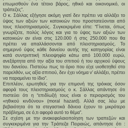
επωμισθούν ένα τέτοιο βάρος, ηθικό και οικονομικό, οι
τράπεζες”.
Ο κ. Σάλλας εξήγησε ακόμη γιατί δεν πρέπει να αλλάξει το
ύψος των αξιών των κατοικιών που προστατεύονται από
τους πλειστηριασμούς. Συγκεκριμένα είπε: “Γίνεται, όπως
γνωρίζετε, πολύς λόγος και για το ύψος των αξιών των
κατοικιών αν είναι στις 120.000 ή στις 250.000 που θα
πρέπει να απαλλάσσονται από πλειστηριασμούς. Το
σημερινό ύψος κάθε δανείου αυτής της κατηγορίας είναι
κατά συντριπτική πλειοψηφία κάτω από 100.000 ευρώ,
ανεξάρτητα από την αξία του σπιτιού ή του αρχικού ύψους
του δανείου. Πιστεύω πως το όριο που είχε υιοθετηθεί στο
παρελθόν, ως αξία σπιτιού, δεν έχει νόημα ν’ αλλάξει, πρέπει
να παραμείνει το ίδιο”.
Επιπλέον, ερωτηθείς για την επιμονή της τρόικας όσον
αφορά τους πλειστηριασμούς ο κ. Σάλλας απάντησε ότι
πιστεύει ότι η “επιδίωξή τους είναι ο περιορισμός του
«ηθικού κινδύνου» (moral hazard). Αλλά σας λέω με
βεβαιότητα ότι τα στεγαστικά δάνεια έχουν το μικρότερο
πρόβλημα, σε ό,τι αφορά αυτό το θέμα”.
Σε σχέση με την ανακεφαλαιοποίηση των τραπεζών και
συγκεκριμένα για την Τράπεζα Πειραιώς, απάντησε ότι :