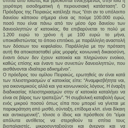
σπίτια από ιδιώτες και βρίσκονται ενδεχομένως στην ίδια ή
χειρότερη εισοδηματική ή περιουσιακή κατάσταση”. Ο
Πρόεδρος της Πειραιώς κατέληξε πως “έτσι αν το υπόλοιπο
δανείου κάποιου σήμερα είναι ας πούμε 100.000 ευρώ,
ποσό που είναι πάνω από τον μέσο όρο δανείου των
δανειοληπτών α’ κατοικίας, θα επιβαρύνεται το πολύ με
1.200 ευρώ το χρόνο ή με 100 ευρώ το μήνα,
υποκαθιστώντας το όποιο επιτόκιο, με παράλληλη αναστολή
των δόσεων του κεφαλαίου. Παράλληλα με την πρόταση
αυτή θα αποκατασταθεί μίας μορφής κοινωνική δικαιοσύνη,
έναντι όσων δεν έχουν κατοικία και πληρώνουν ενοίκιο,
καθώς επίσης και έναντι των συνεπών δανειοληπτών, που
αισθάνονται ιδιαίτερα αδικημένοι”.
Ο πρόεδρος του ομίλου Πειραιώς, ερωτηθείς αν είναι κατά
των πλειστηριασμών α' κατοικίας είπε: “Αναμφισβήτητα ναι,
για οικονομικούς αλλά και για κοινωνικούς λόγους. Η έναρξη
διαδικασίας πλειστηριασμών στην α’ κατοικία καταλήγει να
είναι σε βάρος των τραπεζών”. “Η συμβολική καταβολή όμως
ενός μικρού ποσού όπως είπα που μπορεί να γίνεται με
παρακράτηση από μισθό, σύνταξη, επίδομα κλπ. είναι δίκαιη
και αντικειμενική”, τόνισε ο ίδιος και πρόσθεσε ότι “είμαι
απόλυτα αντίθετος να στερηθούν τα σπίτια τους
βιοπαλαιστές, μικροσυνταξιούχοι και άνεργοι και να